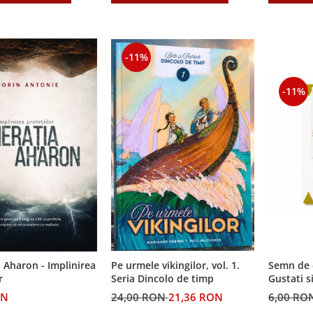
-11%
-11%
Semn de 
 Aharon - Implinirea
Pe urmele vikingilor, vol. 1.
Gustati s
r
Seria Dincolo de timp
Domnul!
6,00 RO
ON
24,00 RON
21,36 RON