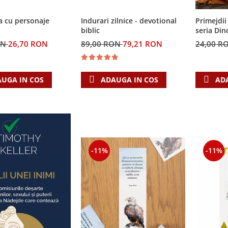
a cu personaje
Indurari zilnice - devotional
Primejdii 
biblic
seria Din
ON
26,70 RON
89,00 RON
79,21 RON
24,00 R
UGA IN COS
ADAUGA IN COS
AD
-11%
-11%