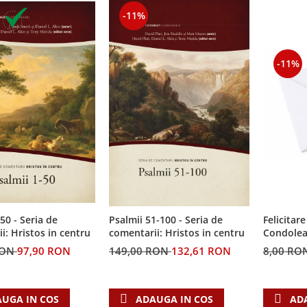
-11%
-11%
50 - Seria de
Felicitare
Psalmii 51-100 - Seria de
i: Hristos in centru
Condolea
comentarii: Hristos in centru
RON
97,90 RON
8,00 RO
149,00 RON
132,61 RON
UGA IN COS
AD
ADAUGA IN COS