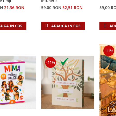
e timp
întuneric
ON
21,36 RON
59,00 RON
52,51 RON
59,00 R
UGA IN COS
ADAUGA IN COS
AD
-11%
-11%