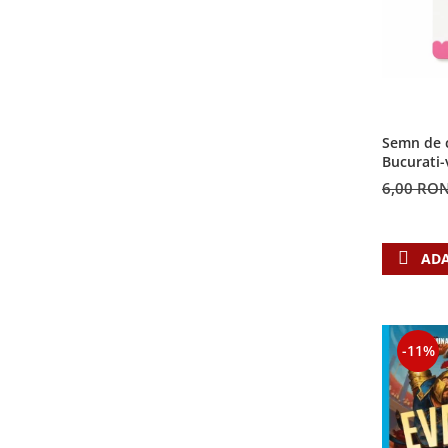
Semn de c
Bucurati-
6,00 RO
ADA
-11%