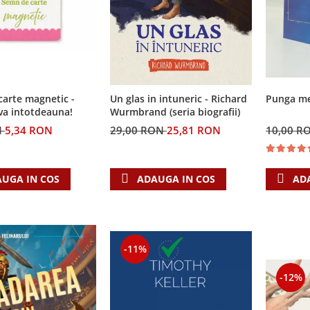
arte magnetic -
Un glas in intuneric - Richard
Punga med
va intotdeauna!
Wurmbrand (seria biografii)
N
5,34 RON
29,00 RON
25,81 RON
10,00 R
UGA IN COS
ADAUGA IN COS
AD
-11%
-12%