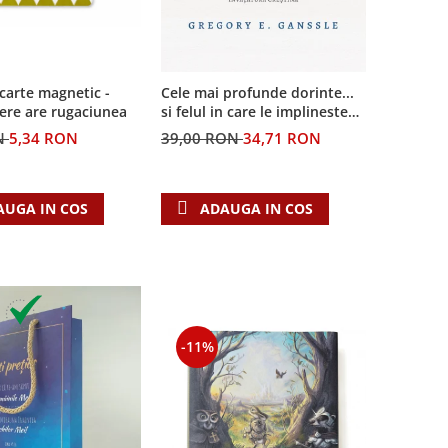
Cele mai profunde dorinte...
carte magnetic -
si felul in care le implineste
ere are rugaciunea
invatatura crestina
39,00 RON
34,71 RON
N
5,34 RON
ADAUGA IN COS
AUGA IN COS
-11%