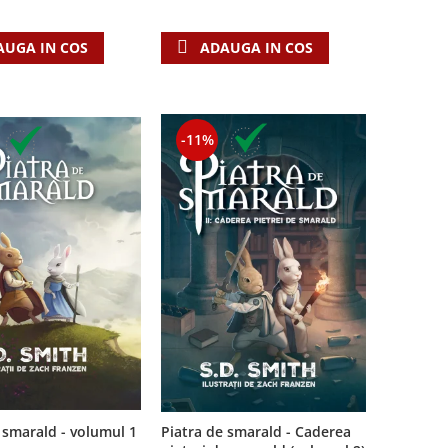
AUGA IN COS
ADAUGA IN COS
-11%
Piatra de smarald - Caderea
 smarald - volumul 1