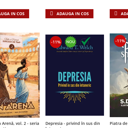
AD
UGA IN COS
ADAUGA IN COS
-11%
-11%
 Arenă, vol. 2 - seria
Depresia - privind în sus din
Piatra de