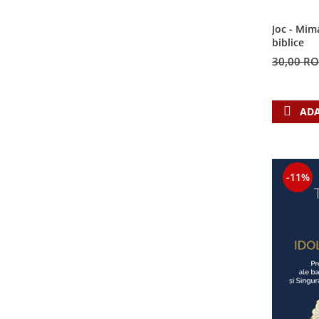
Contemporaneitate
Devotional
Joc - Mim
biblice
Diverse
30,00 R
Lupta Spirituala
Schimbarea caracterului
Slujire
ADA
Suferinta
Viata din belsug
Viata de zi cu zi
Despre afaceri
-11%
Dezvoltare personala
Leadership
Mediu
Sanatate / nutritie