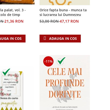
la palat, vol. 3 -
Orice fapta buna - munca ta
colo de timp
si lucrarea lui Dumnezeu
ON
21,36 RON
53,00 RON
47,17 RON
AUGA IN COS
ADAUGA IN COS
-11%