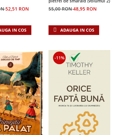
pietrei de smarald (volumul 2)
55,00 RON
48,95 RON
ON
52,51 RON
ADAUGA IN COS
AUGA IN COS
-11%