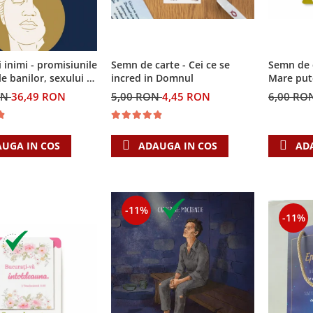
i inimi - promisiunile
Semn de carte - Cei ce se
Semn de 
e banilor, sexului si
incred in Domnul
Mare put
i Singura Nadejde
ON
36,49 RON
5,00 RON
4,45 RON
6,00 RO
eaza
UGA IN COS
ADAUGA IN COS
AD
-11%
-11%