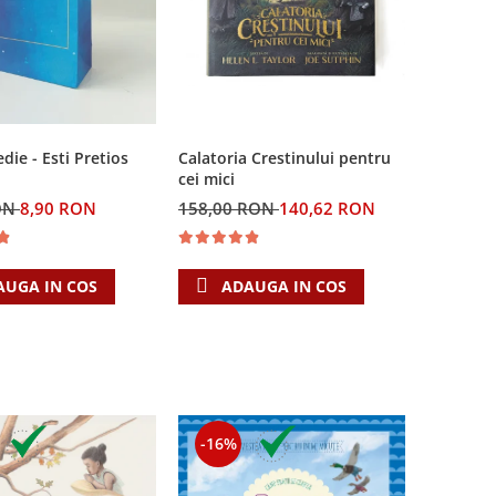
Calatoria Crestinului pentru
ie - Esti Pretios
cei mici
158,00 RON
140,62 RON
ON
8,90 RON
ADAUGA IN COS
AUGA IN COS
-16%