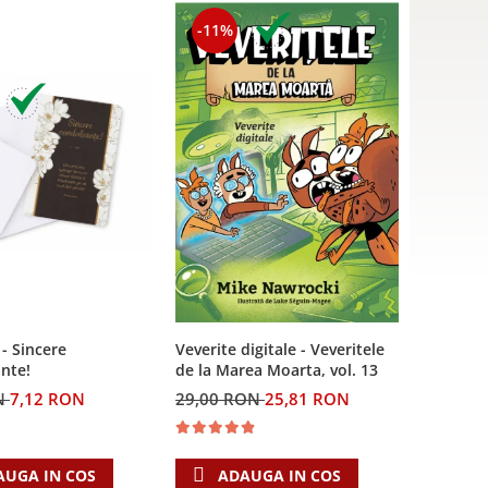
-11%
 - Sincere
Veverite digitale - Veveritele
nte!
de la Marea Moarta, vol. 13
N
7,12 RON
29,00 RON
25,81 RON
AUGA IN COS
ADAUGA IN COS