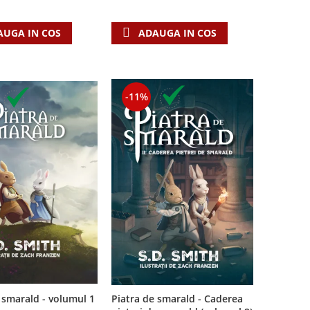
AUGA IN COS
ADAUGA IN COS
-11%
Piatra de smarald - Caderea
 smarald - volumul 1