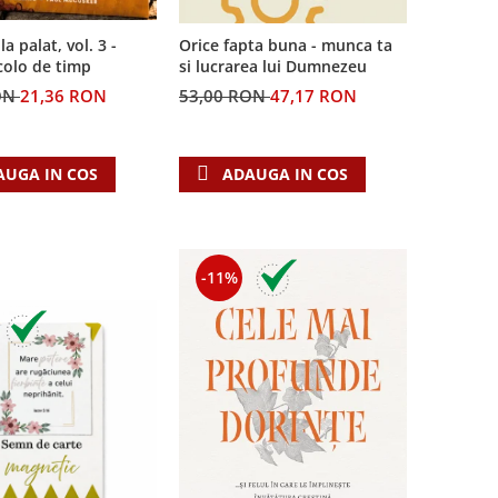
la palat, vol. 3 -
Orice fapta buna - munca ta
colo de timp
si lucrarea lui Dumnezeu
ON
21,36 RON
53,00 RON
47,17 RON
AUGA IN COS
ADAUGA IN COS
-11%