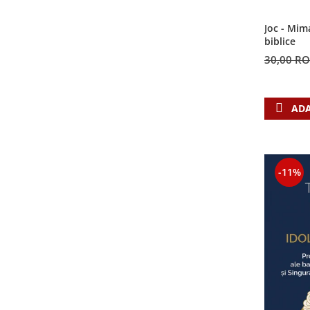
Contemporaneitate
Devotional
Joc - Mim
biblice
Diverse
30,00 R
Lupta Spirituala
Schimbarea caracterului
Slujire
ADA
Suferinta
Viata din belsug
Viata de zi cu zi
Despre afaceri
-11%
Dezvoltare personala
Leadership
Mediu
Sanatate / nutritie