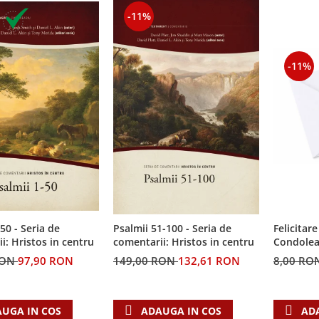
-11%
-11%
50 - Seria de
Felicitare
Psalmii 51-100 - Seria de
i: Hristos in centru
Condolea
comentarii: Hristos in centru
RON
97,90 RON
8,00 RO
149,00 RON
132,61 RON
UGA IN COS
AD
ADAUGA IN COS