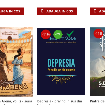
AD
UGA IN COS
ADAUGA IN COS
-11%
-11%
 Arenă, vol. 2 - seria
Depresia - privind în sus din
Piatra de