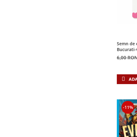
Semn de c
Bucurati-
6,00 RO
ADA
-11%