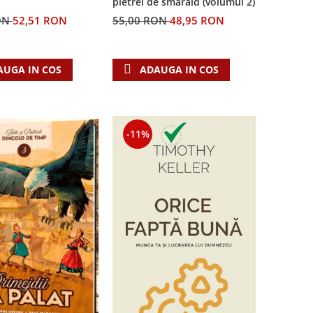
pietrei de smarald (volumul 2)
55,00 RON
48,95 RON
ON
52,51 RON
ADAUGA IN COS
AUGA IN COS
-11%