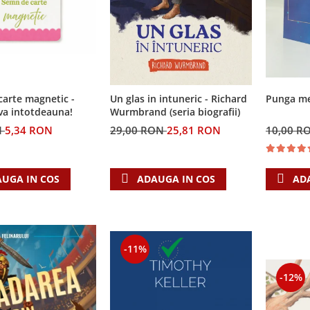
arte magnetic -
Un glas in intuneric - Richard
Punga med
va intotdeauna!
Wurmbrand (seria biografii)
N
5,34 RON
29,00 RON
25,81 RON
10,00 R
UGA IN COS
ADAUGA IN COS
AD
-11%
-12%