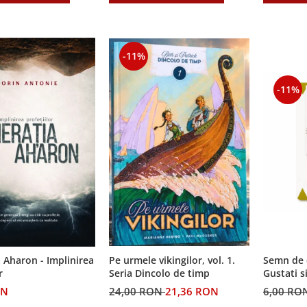
-11%
-11%
Semn de 
 Aharon - Implinirea
Pe urmele vikingilor, vol. 1.
Gustati s
r
Seria Dincolo de timp
Domnul!
6,00 RO
ON
24,00 RON
21,36 RON