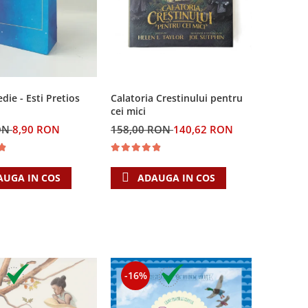
Calatoria Crestinului pentru
ie - Esti Pretios
cei mici
158,00 RON
140,62 RON
ON
8,90 RON
ADAUGA IN COS
AUGA IN COS
-16%