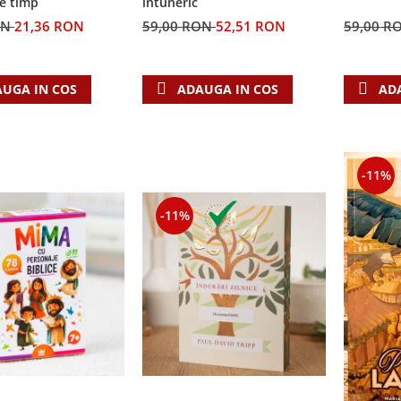
e timp
întuneric
ON
21,36 RON
59,00 RON
52,51 RON
59,00 R
UGA IN COS
ADAUGA IN COS
AD
-11%
-11%