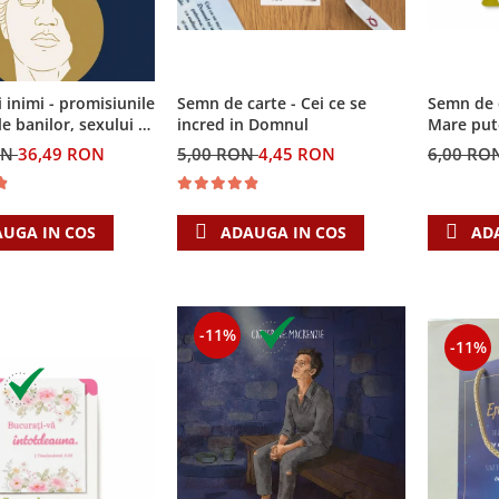
i inimi - promisiunile
Semn de carte - Cei ce se
Semn de 
e banilor, sexului si
incred in Domnul
Mare put
i Singura Nadejde
ON
36,49 RON
5,00 RON
4,45 RON
6,00 RO
eaza
UGA IN COS
ADAUGA IN COS
AD
-11%
-11%