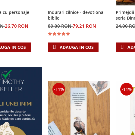
a cu personaje
Indurari zilnice - devotional
Primejdii 
biblic
seria Din
ON
26,70 RON
89,00 RON
79,21 RON
24,00 R
UGA IN COS
ADAUGA IN COS
AD
-11%
-11%