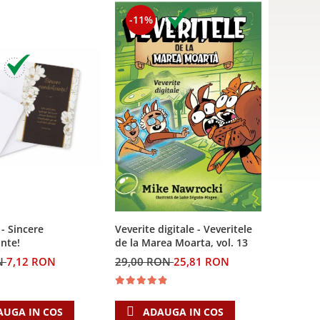
-11%
 - Sincere
Veverite digitale - Veveritele
nte!
de la Marea Moarta, vol. 13
N
7,12 RON
29,00 RON
25,81 RON
AUGA IN COS
ADAUGA IN COS