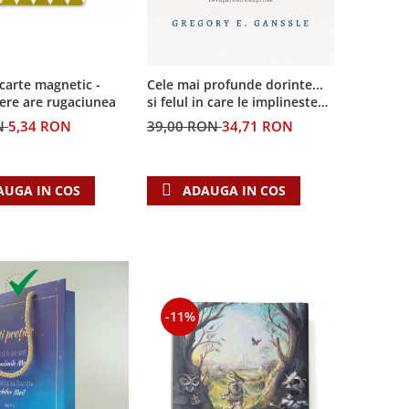
Cele mai profunde dorinte...
carte magnetic -
si felul in care le implineste
ere are rugaciunea
invatatura crestina
39,00 RON
34,71 RON
N
5,34 RON
ADAUGA IN COS
AUGA IN COS
-11%