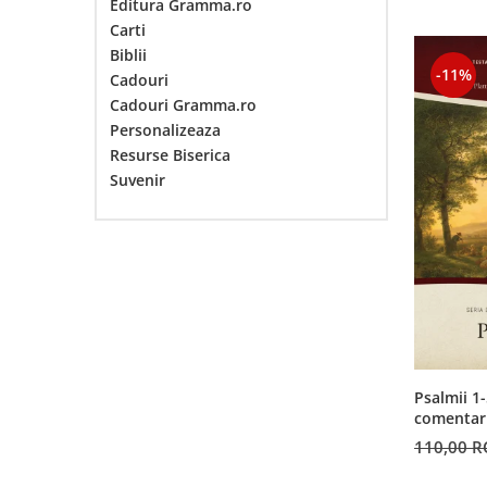
Pix
Editura Gramma.ro
Cani
Copii
Mari
Carti
Carte cadou
Calendare
Pix+semn de carte
Carti postale
De lux
Biblii
Biblii
Cei 12 cutezatori
Cani
Placheta
-11%
magneti
Cadouri
carti cu sunete
Mari
Cele mai frumoase istorisiri
Cani
Plachete
Cadouri Gramma.ro
Suport Pahar
Carti de colorat
Medii
Personalizeaza
Consiliere
Cani limba engleza
Tablouri
Pungi
Carti in limba engleza
Noua Traducere Romana (NTR)
Resurse Biserica
Cani limba romana
Bran
Copii
Semn de carte magnetic
Cartonate (board)
Alte traduceri
Suvenir
cani termoizolante
Carti postale
Copiii sub 7 ani
Cultura generala
Semne de carte
Biblia Ucenicului
cani engleza
Magneti
Devotionale zilnice
Devotional
Set de carduri
Biblia_deschisa
cani ceramica
Suport pahar
Enciclopedii
Editura Nepsis
Sticle apa
Bilingve
cani termoizolante
Brasov
Jocuri si activitati educative
Editura Nepsis
suport pahar
Sticla
Engleza
Poezii
Carti postale
Familie
Cani romana
Tablouri
Germana
Povestiri
Magneti
Pancinello
Coperta flexibila
Cani ceramica
Pregatire pentru scoala
Tablouri canvas
Suport pahar
Psalmii 1-
Parenting
Carduri cu versete
Scoala Duminicala
Bucuresti
De studiu
Termos
comentari
Sexualitate
Paul David Tripp
Pentru copii
Alte suveniruri
Din piele
toc ochelari
110,00 
Cultura generala
Carnetele
Magneti
Pentru predicatori
Mari