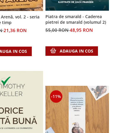
Piatra de smarald - Caderea
Arenă, vol. 2 - seria
pietrei de smarald (volumul 2)
e timp
55,00 RON
48,95 RON
ON
21,36 RON
ADAUGA IN COS
AUGA IN COS
-11%