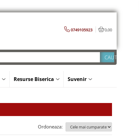
0749105923
0,00
Resurse Biserica
Suvenir
Ordoneaza: