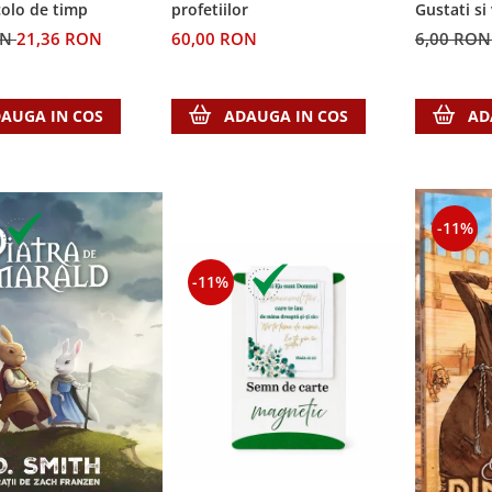
colo de timp
profetiilor
Gustati si
Domnul!
ON
21,36 RON
60,00 RON
6,00 RO
AUGA IN COS
ADAUGA IN COS
AD
-11%
-11%