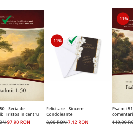
-11%
-11%
50 - Seria de
Felicitare - Sincere
Psalmii 51
i: Hristos in centru
Condoleante!
comentarii
RON
97,90 RON
8,00 RON
7,12 RON
149,00 