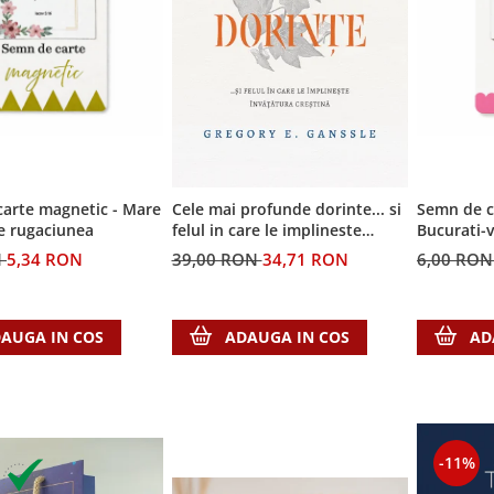
arte magnetic - Mare
Cele mai profunde dorinte... si
Semn de c
e rugaciunea
felul in care le implineste
Bucurati-
invatatura crestina
N
5,34 RON
39,00 RON
34,71 RON
6,00 RO
AUGA IN COS
ADAUGA IN COS
AD
-11%