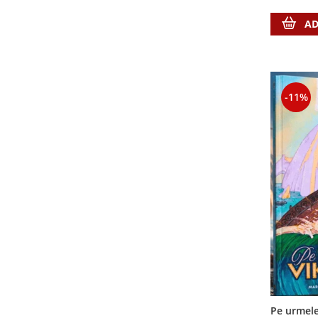
Istorie
Suport Pahar
Copii
Povesti care spun adevarul
Medii
Psihologie
Cluj-Napoca
AD
Mici
Cutie cu versete
Puiul Istet
Filosofie
Iasi
Noul Testament
Display foto
R. C. Sproul
Alte studii
Oradea
Pentru adolescenti
Emblema auto
Romane
Critica de arta
Alte suveniruri
Pentru femei
Felicitare
cultura generala
Timothy Keller
-11%
Carti postale
Psihologie practica
Husă Biblie
Vestea buna pentru inimi micute
Jurnale
Stiinta
Instrumente de scris
Veveritele de la Marea Moarta
Magneti
Devotional zilnic
Pix metalic
Suport pahar
Viata crestina
Discipline spirituale
Pix plastic
Tablouri
Rugaciune
Jocuri
Sibiu
Eseuri
Jurnale
Alte suveniruri
Familie
Carti postale
Jurnal de Rugaciune
Barbati
Jurnal
Limba Engleza
Cresterea copiilor
Magneti
Limba Română
Femei
Suport pahar
Magneti
Pe urmele 
Relatii
Tablouri
Foarte puternici