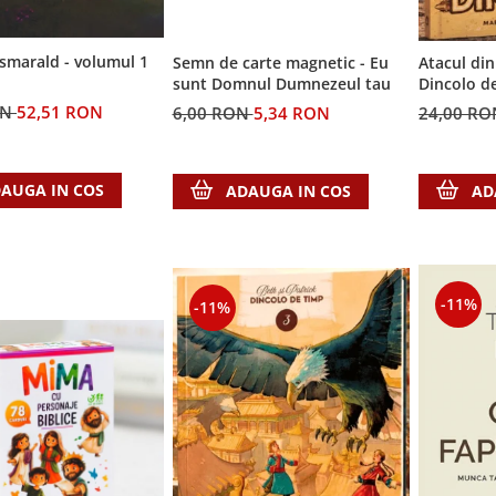
 smarald - volumul 1
Semn de carte magnetic - Eu
Atacul din 
sunt Domnul Dumnezeul tau
Dincolo d
ON
52,51 RON
6,00 RON
5,34 RON
24,00 R
AUGA IN COS
ADAUGA IN COS
AD
-11%
-11%