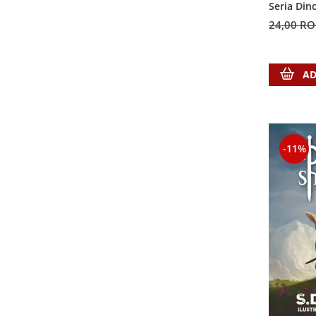
Seria Din
Sexualitate
Sinaia
Ornament
24,00 R
Tineri
Magneti
Pentru birou
Viata de familie
Suport pahar
Pentru copii
Harfe / Partituri
Timisoara
Obiecte decorative
AD
Instrumente pastorale
Alte suveniruri
Oglinda
Consiliere
Carti postale
Pix+Semn de carte
Despre biserica
Jurnale
Portofel
Predici/ Schite de predici
Magneti
-11%
Produse din lemn
Resurse studiu biblic
Suport pahar
Accesorii birou
Instrumente teologice
Tablouri
Rame foto
Transilvania
Alte studii
Tablouri din lemn
Atlase
Carti postale
Pungi cadou cu versete
Comentarii
Magneti
Puzzle
Dictionare
Enciclopedii
Sacoșă
Literatura
Semne de carte