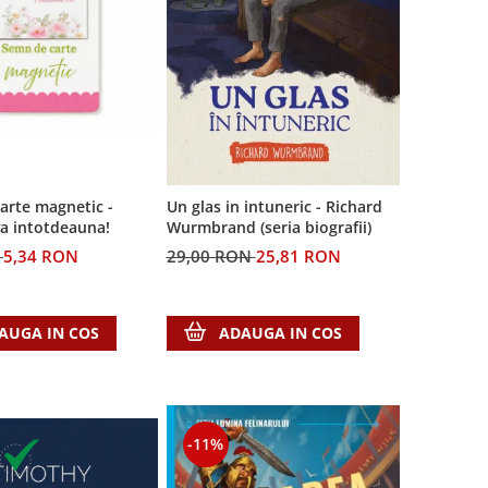
arte magnetic -
Un glas in intuneric - Richard
va intotdeauna!
Wurmbrand (seria biografii)
N
5,34 RON
29,00 RON
25,81 RON
AUGA IN COS
ADAUGA IN COS
-11%