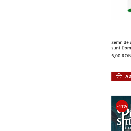
Contemporaneitate
Devotional
Diverse
Lupta Spirituala
Schimbarea caracterului
Slujire
Semn de c
sunt Dom
Suferinta
6,00 RO
Viata din belsug
Viata de zi cu zi
Despre afaceri
AD
Dezvoltare personala
Leadership
Mediu
Sanatate / nutritie
-11%