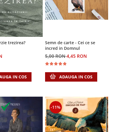
rzie trezirea?
Semn de carte - Cei ce se
incred in Domnul
N
5,00 RON
4,45 RON
AUGA IN COS
ADAUGA IN COS
-11%