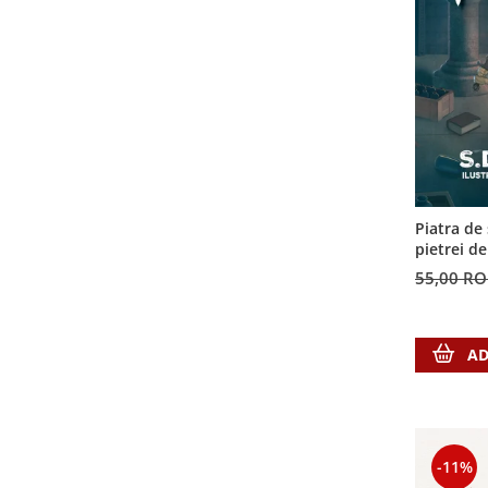
Piatra de
pietrei d
55,00 R
AD
-11%