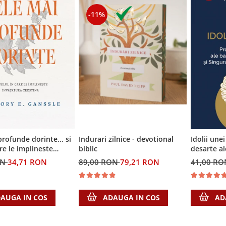
-11%
profunde dorinte... si
Indurari zilnice - devotional
Idolii une
are le implineste
biblic
desarte al
a crestina
puterii si
ON
34,71 RON
89,00 RON
79,21 RON
41,00 R
conteaza
AUGA IN COS
ADAUGA IN COS
AD