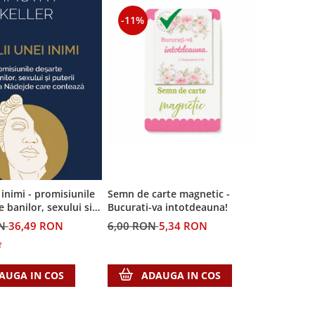
-11%
i inimi - promisiunile
Semn de carte magnetic -
e banilor, sexului si
Bucurati-va intotdeauna!
 Singura Nadejde care
ON
36,49 RON
6,00 RON
5,34 RON
AUGA IN COS
ADAUGA IN COS