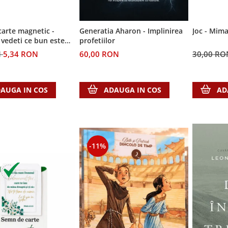
arte magnetic -
Generatia Aharon - Implinirea
Joc - Mima
 vedeti ce bun este
profetiilor
N
5,34 RON
60,00 RON
30,00 R
AUGA IN COS
ADAUGA IN COS
AD
-11%