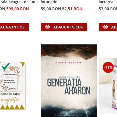
rala neagra - de lux
întuneric
lucrarea 
RON
599,00 RON
59,00 RON
52,51 RON
53,00 R
AUGA IN COS
ADAUGA IN COS
AD
-11%