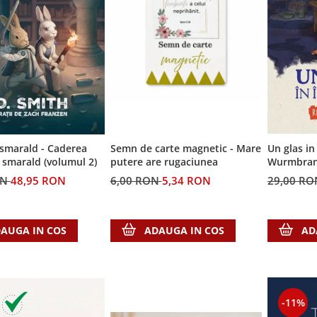
Semn de carte magnetic - Mare
Un glas in
 smarald - Caderea
putere are rugaciunea
Wurmbrand 
e smarald (volumul 2)
6,00 RON
5,34 RON
29,00 R
ON
48,95 RON
ADAUGA IN COS
AD
AUGA IN COS
-11%