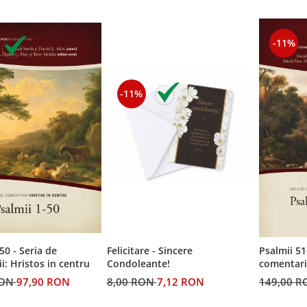
-11%
-11%
50 - Seria de
Felicitare - Sincere
Psalmii 51
i: Hristos in centru
Condoleante!
comentarii
RON
97,90 RON
8,00 RON
7,12 RON
149,00 