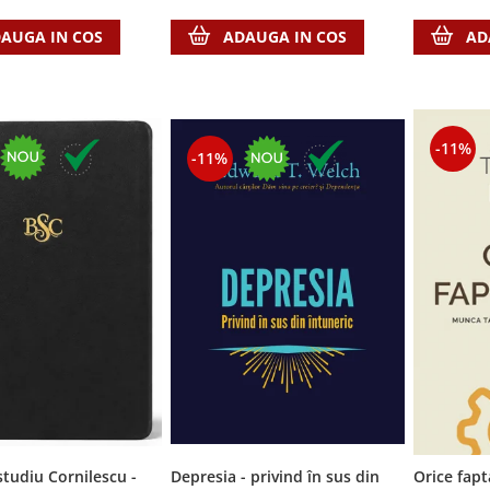
AUGA IN COS
ADAUGA IN COS
AD
-11%
-11%
studiu Cornilescu -
Depresia - privind în sus din
Orice fapt