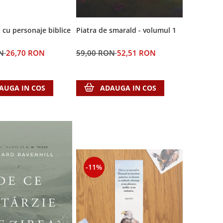
Piatra de smarald - volumul 1
 cu personaje biblice
59,00 RON
52,51 RON
ON
26,70 RON
ADAUGA IN COS
AUGA IN COS
-11%