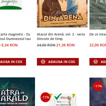
arte magnetic - Eu
Atacul din Arenă, vol. 2 - seria
De ce inta
nul Dumnezeul tau
Dincolo de timp
N
5,34 RON
24,00 RON
21,36 RON
22,00 RO
AUGA IN COS
ADAUGA IN COS
AD
-11%
-11%