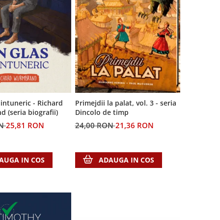
 intuneric - Richard
Primejdii la palat, vol. 3 - seria
(seria biografii)
Dincolo de timp
ON
25,81 RON
24,00 RON
21,36 RON
AUGA IN COS
ADAUGA IN COS