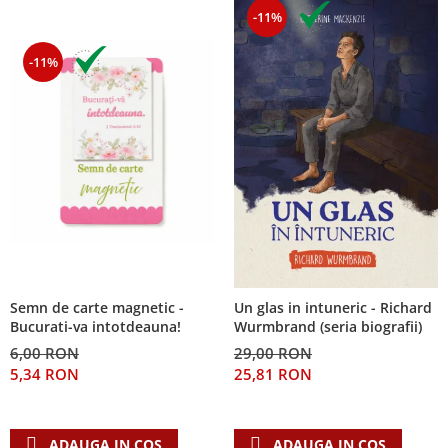
-11%
-11%
Semn de carte magnetic -
Un glas in intuneric - Richard
Bucurati-va intotdeauna!
Wurmbrand (seria biografii)
6,00 RON
29,00 RON
5,34 RON
25,81 RON
ADAUGA IN COS
ADAUGA IN COS