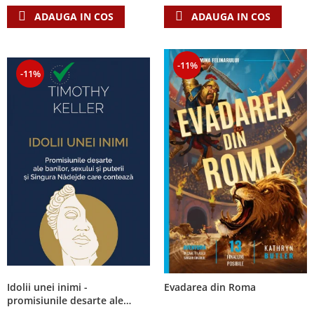
ADAUGA IN COS
ADAUGA IN COS
-11%
-11%
Idolii unei inimi -
Evadarea din Roma
promisiunile desarte ale
banilor, sexului si puterii si