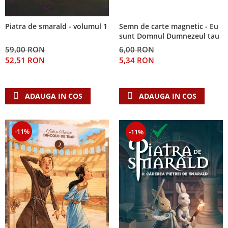
Semn de carte magnetic - Eu
Piatra de smarald - volumul 1
sunt Domnul Dumnezeul tau
6,00 RON
59,00 RON
5,34 RON
52,51 RON
ADAUGA IN COS
ADAUGA IN COS
-11%
-11%