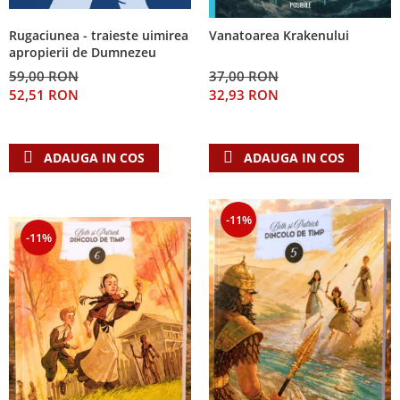
Rugaciunea - traieste uimirea
Vanatoarea Krakenului
apropierii de Dumnezeu
59,00 RON
37,00 RON
52,51 RON
32,93 RON
ADAUGA IN COS
ADAUGA IN COS
-11%
-11%