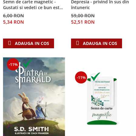
Semn de carte magnetic -
Depresia - privind în sus din
Despre afaceri
Gustati si vedeti ce bun este
întuneric
Dezvoltare personala
Domnul!
6,00 RON
59,00 RON
Leadership
5,34 RON
52,51 RON
Mediu
Sanatate / nutritie
ADAUGA IN COS
ADAUGA IN COS
-11%
-11%