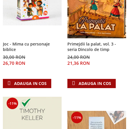
Joc - Mima cu personaje
Primejdii la palat, vol. 3 -
biblice
seria Dincolo de timp
30,00 RON
24,00 RON
26,70 RON
21,36 RON
ADAUGA IN COS
ADAUGA IN COS
-11%
-11%