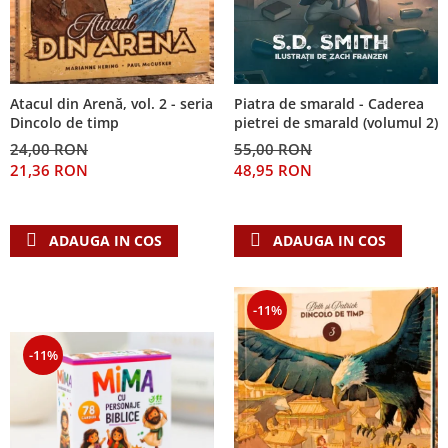
Piatra de smarald - Caderea
Atacul din Arenă, vol. 2 - seria
pietrei de smarald (volumul 2)
Dincolo de timp
55,00 RON
24,00 RON
48,95 RON
21,36 RON
ADAUGA IN COS
ADAUGA IN COS
-11%
-11%