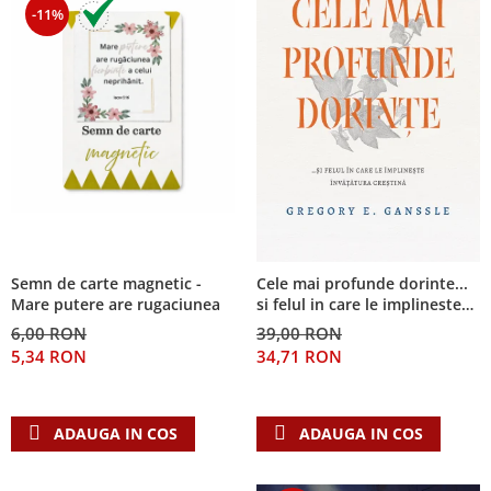
-11%
Semn de carte magnetic -
Cele mai profunde dorinte...
Mare putere are rugaciunea
si felul in care le implineste
invatatura crestina
6,00 RON
39,00 RON
5,34 RON
34,71 RON
ADAUGA IN COS
ADAUGA IN COS