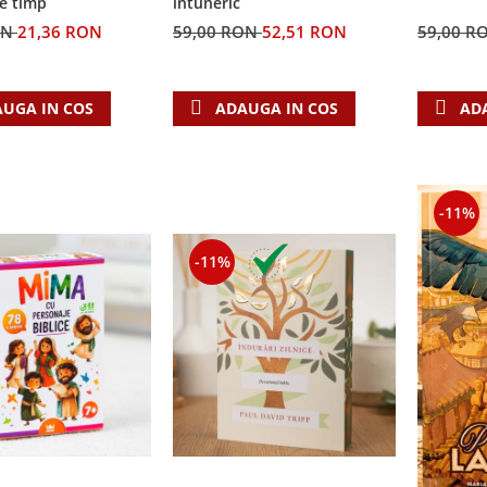
e timp
întuneric
ON
21,36 RON
59,00 RON
52,51 RON
59,00 R
UGA IN COS
ADAUGA IN COS
AD
-11%
-11%