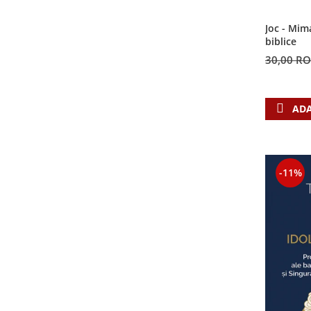
Contemporaneitate
Devotional
Joc - Mim
biblice
Diverse
30,00 R
Lupta Spirituala
Schimbarea caracterului
Slujire
ADA
Suferinta
Viata din belsug
Viata de zi cu zi
Despre afaceri
-11%
Dezvoltare personala
Leadership
Mediu
Sanatate / nutritie