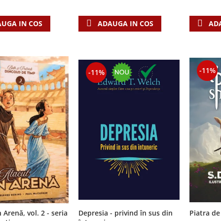
AD
UGA IN COS
ADAUGA IN COS
-11%
-11%
 Arenă, vol. 2 - seria
Depresia - privind în sus din
Piatra de