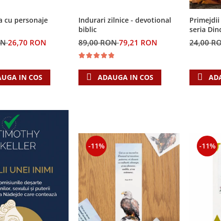
a cu personaje
Indurari zilnice - devotional
Primejdii 
biblic
seria Din
ON
26,70 RON
89,00 RON
79,21 RON
24,00 R
UGA IN COS
ADAUGA IN COS
AD
-11%
-11%