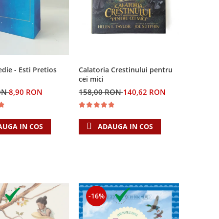
Calatoria Crestinului pentru
ie - Esti Pretios
cei mici
158,00 RON
140,62 RON
ON
8,90 RON
ADAUGA IN COS
AUGA IN COS
-16%