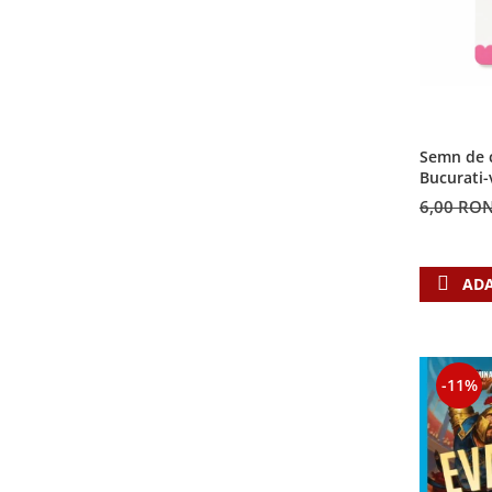
Semn de c
Bucurati-
6,00 RO
ADA
-11%