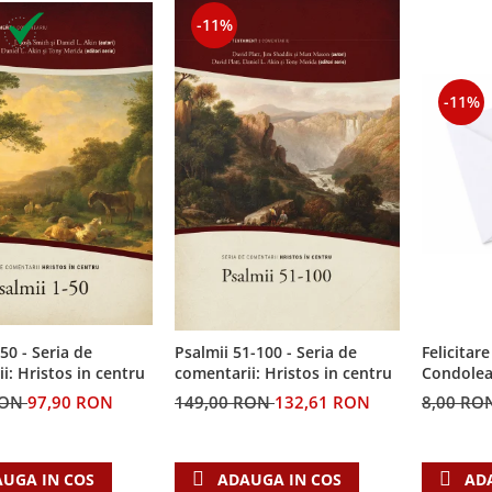
-11%
-11%
50 - Seria de
Felicitare
Psalmii 51-100 - Seria de
i: Hristos in centru
Condolea
comentarii: Hristos in centru
RON
97,90 RON
8,00 RO
149,00 RON
132,61 RON
UGA IN COS
AD
ADAUGA IN COS