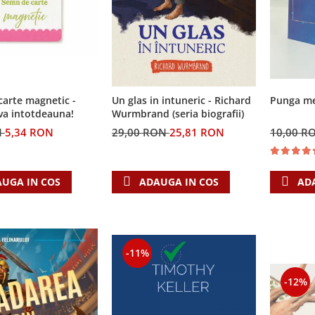
arte magnetic -
Un glas in intuneric - Richard
Punga med
va intotdeauna!
Wurmbrand (seria biografii)
N
5,34 RON
29,00 RON
25,81 RON
10,00 R
UGA IN COS
ADAUGA IN COS
AD
-11%
-12%