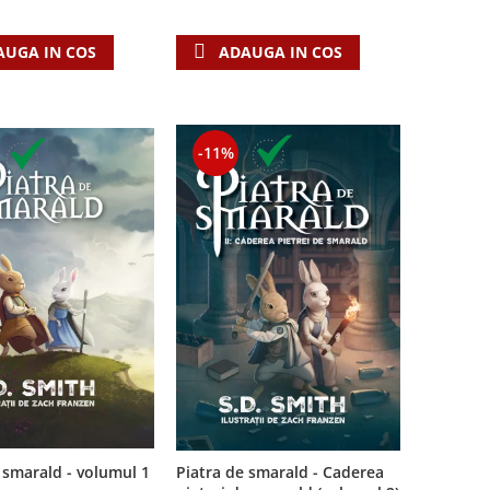
AUGA IN COS
ADAUGA IN COS
-11%
Piatra de smarald - Caderea
 smarald - volumul 1