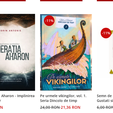
-11%
-11%
Semn de 
 Aharon - Implinirea
Pe urmele vikingilor, vol. 1.
Gustati s
r
Seria Dincolo de timp
Domnul!
6,00 RO
ON
24,00 RON
21,36 RON