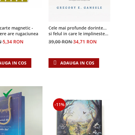
Cele mai profunde dorinte...
carte magnetic -
si felul in care le implineste
ere are rugaciunea
invatatura crestina
39,00 RON
34,71 RON
N
5,34 RON
ADAUGA IN COS
AUGA IN COS
-11%