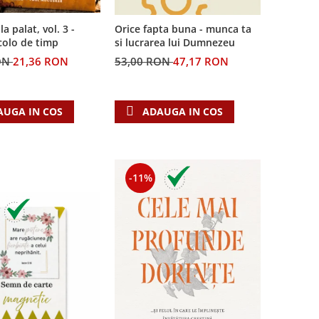
la palat, vol. 3 -
Orice fapta buna - munca ta
colo de timp
si lucrarea lui Dumnezeu
ON
21,36 RON
53,00 RON
47,17 RON
AUGA IN COS
ADAUGA IN COS
-11%