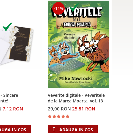
-11%
 - Sincere
Veverite digitale - Veveritele
nte!
de la Marea Moarta, vol. 13
N
7,12 RON
29,00 RON
25,81 RON
AUGA IN COS
ADAUGA IN COS