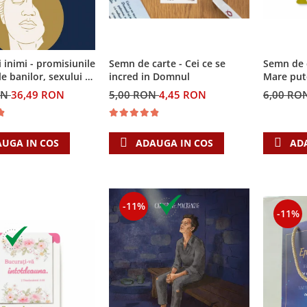
i inimi - promisiunile
Semn de carte - Cei ce se
Semn de 
e banilor, sexului si
incred in Domnul
Mare put
i Singura Nadejde
ON
36,49 RON
5,00 RON
4,45 RON
6,00 RO
eaza
UGA IN COS
ADAUGA IN COS
AD
-11%
-11%