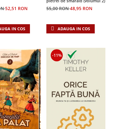
pietrei de smarald (volumul 2)
55,00 RON
48,95 RON
ON
52,51 RON
ADAUGA IN COS
AUGA IN COS
-11%