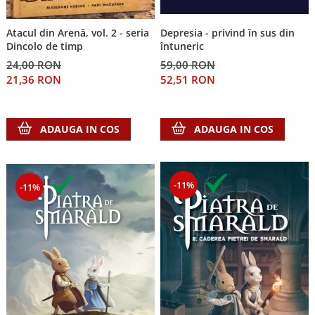
Depresia - privind în sus din
Atacul din Arenă, vol. 2 - seria
întuneric
Dincolo de timp
59,00 RON
24,00 RON
52,51 RON
21,36 RON
ADAUGA IN COS
ADAUGA IN COS
-11%
-11%