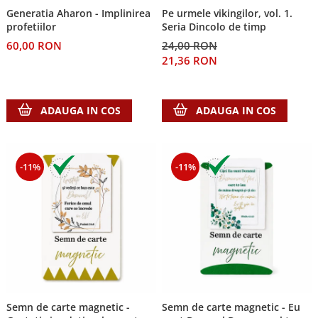
Generatia Aharon - Implinirea
Pe urmele vikingilor, vol. 1.
Teologie
profetiilor
Seria Dincolo de timp
A doua venire
60,00 RON
24,00 RON
Apologetica
21,36 RON
Dogmatica
Istoria Bisericii
ADAUGA IN COS
ADAUGA IN COS
Misiune
Viata crestina
Contemporaneitate
-11%
-11%
Devotional
Diverse
Lupta Spirituala
Schimbarea caracterului
Slujire
Suferinta
Viata din belsug
Viata de zi cu zi
Semn de carte magnetic -
Semn de carte magnetic - Eu