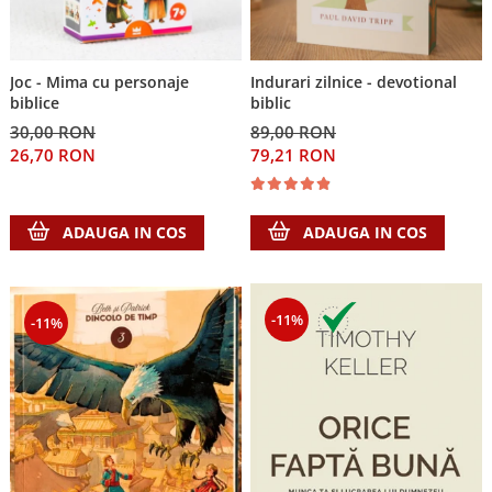
Joc - Mima cu personaje
Indurari zilnice - devotional
biblice
biblic
30,00 RON
89,00 RON
26,70 RON
79,21 RON
ADAUGA IN COS
ADAUGA IN COS
-11%
-11%