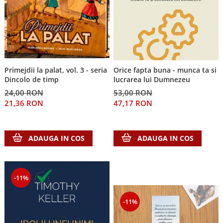
Primejdii la palat, vol. 3 - seria
Orice fapta buna - munca ta si
Dincolo de timp
lucrarea lui Dumnezeu
24,00 RON
53,00 RON
21,36 RON
47,17 RON
ADAUGA IN COS
ADAUGA IN COS
-11%
-11%