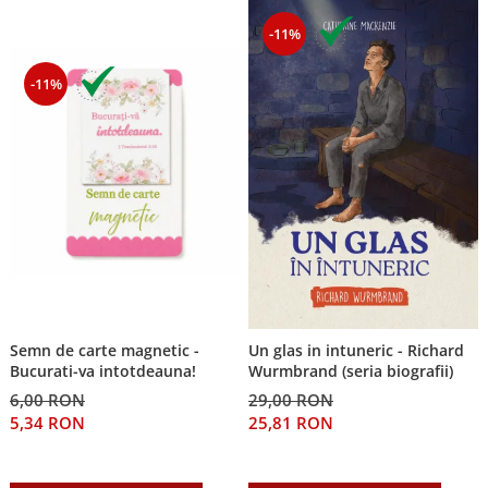
-11%
-11%
Semn de carte magnetic -
Un glas in intuneric - Richard
Bucurati-va intotdeauna!
Wurmbrand (seria biografii)
6,00 RON
29,00 RON
5,34 RON
25,81 RON