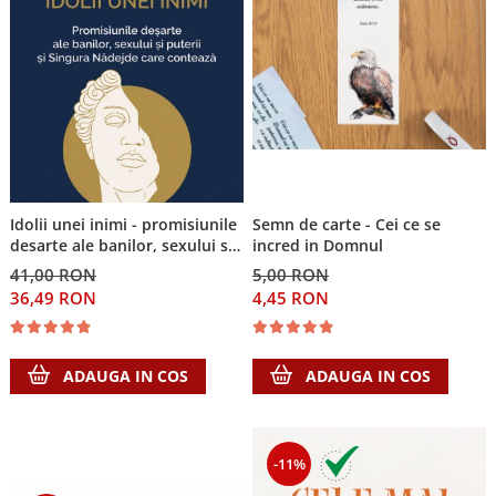
Idolii unei inimi - promisiunile
Semn de carte - Cei ce se
desarte ale banilor, sexului si
incred in Domnul
puterii si Singura Nadejde care
41,00 RON
5,00 RON
conteaza
36,49 RON
4,45 RON
ADAUGA IN COS
ADAUGA IN COS
-11%