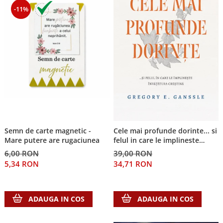
-11%
Semn de carte magnetic -
Cele mai profunde dorinte... si
Mare putere are rugaciunea
felul in care le implineste
invatatura crestina
6,00 RON
39,00 RON
5,34 RON
34,71 RON
ADAUGA IN COS
ADAUGA IN COS