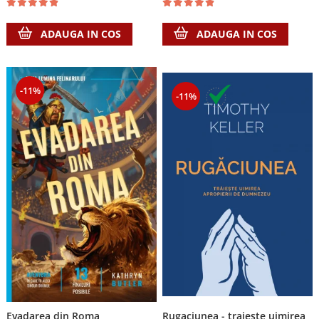
ADAUGA IN COS
ADAUGA IN COS
-11%
-11%
Evadarea din Roma
Rugaciunea - traieste uimirea