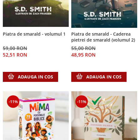
Piatra de smarald - volumul 1
Piatra de smarald - Caderea
pietrei de smarald (volumul 2)
59,00 RON
55,00 RON
52,51 RON
48,95 RON
ADAUGA IN COS
ADAUGA IN COS
-11%
-11%