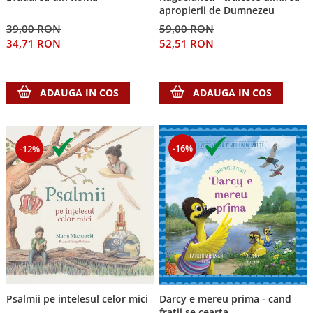
apropierii de Dumnezeu
39,00 RON
59,00 RON
34,71 RON
52,51 RON
ADAUGA IN COS
ADAUGA IN COS
-16%
-12%
Psalmii pe intelesul celor mici
Darcy e mereu prima - cand
fratii se cearta