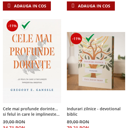
ADAUGA IN COS
ADAUGA IN COS
-11%
-11%
Cele mai profunde dorinte...
Indurari zilnice - devotional
si felul in care le implineste
biblic
invatatura crestina
39,00 RON
89,00 RON
34,71 RON
79,21 RON