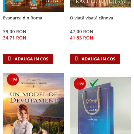
Evadarea din Roma
O viață visată cândva
39,00 RON
47,00 RON
34,71 RON
41,83 RON
ADAUGA IN COS
ADAUGA IN COS
-11%
-11%