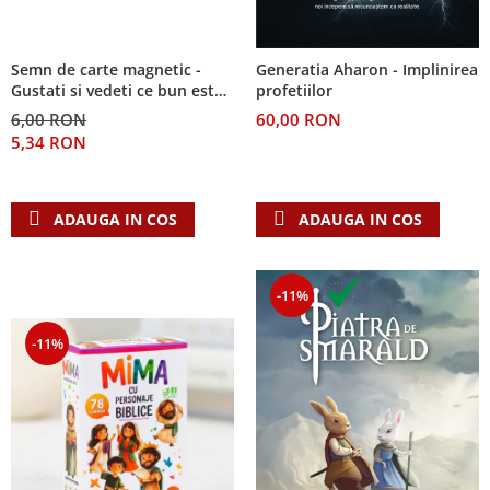
Semn de carte magnetic -
Generatia Aharon - Implinirea
Gustati si vedeti ce bun este
profetiilor
Domnul!
6,00 RON
60,00 RON
5,34 RON
ADAUGA IN COS
ADAUGA IN COS
-11%
-11%