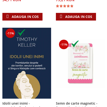
ADAUGA IN COS
ADAUGA IN COS
-11%
-11%
Semn de carte magnetic -
Idolii unei inimi -