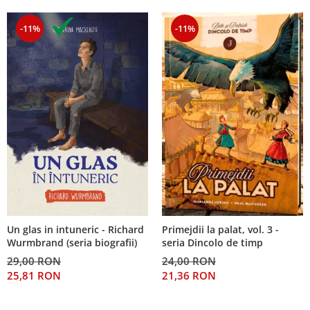
-11%
-11%
Un glas in intuneric - Richard
Primejdii la palat, vol. 3 -
Wurmbrand (seria biografii)
seria Dincolo de timp
29,00 RON
24,00 RON
25,81 RON
21,36 RON