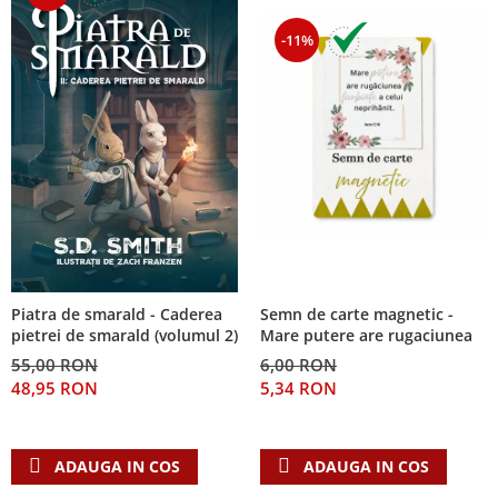
-11%
Piatra de smarald - Caderea
Semn de carte magnetic -
pietrei de smarald (volumul 2)
Mare putere are rugaciunea
55,00 RON
6,00 RON
48,95 RON
5,34 RON
ADAUGA IN COS
ADAUGA IN COS