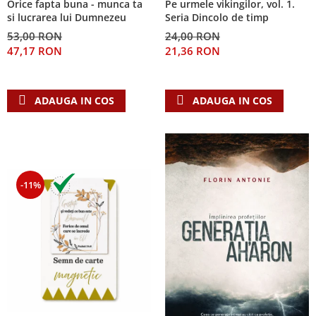
Orice fapta buna - munca ta
Pe urmele vikingilor, vol. 1.
Despre afaceri
si lucrarea lui Dumnezeu
Seria Dincolo de timp
Dezvoltare personala
53,00 RON
24,00 RON
Leadership
47,17 RON
21,36 RON
Mediu
Sanatate / nutritie
ADAUGA IN COS
ADAUGA IN COS
-11%