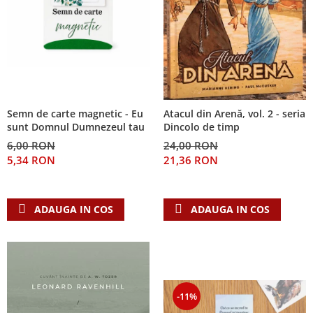
Semn de carte magnetic - Eu
Atacul din Arenă, vol. 2 - seria
sunt Domnul Dumnezeul tau
Dincolo de timp
6,00 RON
24,00 RON
5,34 RON
21,36 RON
ADAUGA IN COS
ADAUGA IN COS
-11%