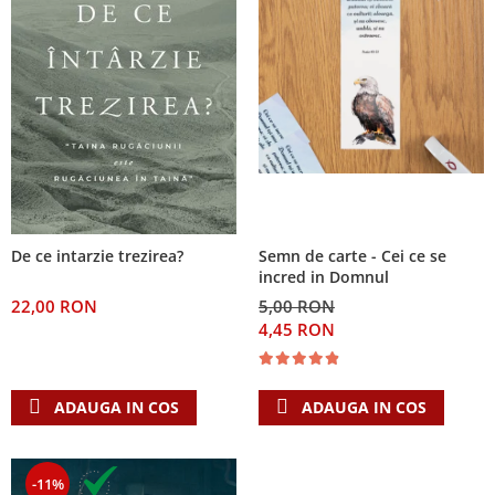
De ce intarzie trezirea?
Semn de carte - Cei ce se
incred in Domnul
22,00 RON
5,00 RON
4,45 RON
ADAUGA IN COS
ADAUGA IN COS
-11%