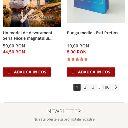
Punga medie - Esti Pretios
Un model de devotament.
Seria Fiicele magnatului
forestier 3
10,00 RON
50,00 RON
8,90 RON
44,50 RON
ADAUGA IN COS
ADAUGA IN COS
1
2
3
186
...
NEWSLETTER
Nu rata ofertele si promotiile noastre