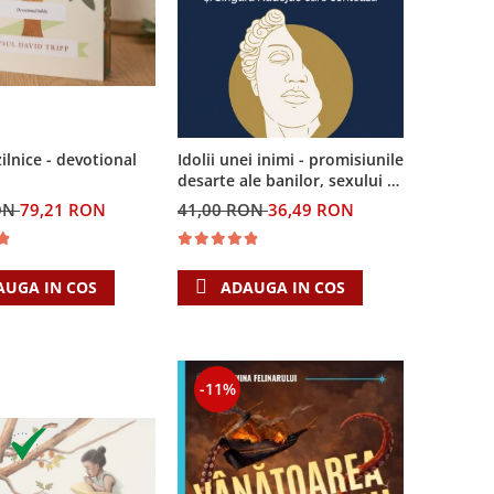
zilnice - devotional
Idolii unei inimi - promisiunile
desarte ale banilor, sexului si
puterii si Singura Nadejde
ON
79,21 RON
41,00 RON
36,49 RON
care conteaza
AUGA IN COS
ADAUGA IN COS
-11%