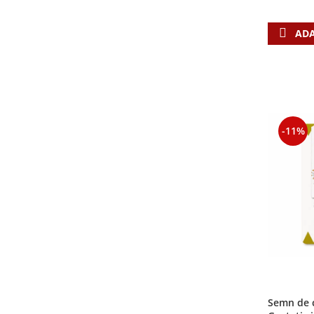
Sexualitate
Sinaia
Ornament
Tineri
ADA
Magneti
Pentru birou
Viata de familie
Suport pahar
Pentru copii
Harfe / Partituri
Timisoara
Obiecte decorative
Instrumente pastorale
Alte suveniruri
Oglinda
Consiliere
Carti postale
Pix+Semn de carte
Despre biserica
Jurnale
-11%
Portofel
Predici/ Schite de predici
Magneti
Produse din lemn
Resurse studiu biblic
Suport pahar
Accesorii birou
Instrumente teologice
Tablouri
Rame foto
Transilvania
Alte studii
Tablouri din lemn
Atlase
Carti postale
Pungi cadou cu versete
Comentarii
Magneti
Puzzle
Dictionare
Enciclopedii
Sacoșă
Literatura
Semne de carte
Semn de c