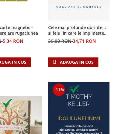
carte magnetic -
Cele mai profunde dorinte...
ere are rugaciunea
si felul in care le implineste
invatatura crestina
N
5,34 RON
39,00 RON
34,71 RON
AUGA IN COS
ADAUGA IN COS
-11%