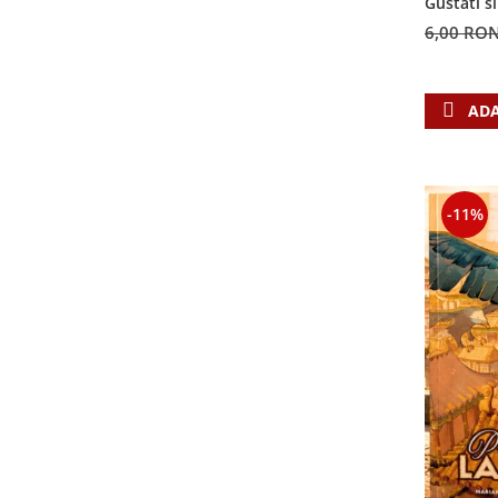
Gustati s
Biografii
Set cadou
Domnul!
6,00 RO
Eseuri
Statuete
Marturii
Sticle apa
Romane
ADA
Suport pentru pahar
Meditatii
Tablouri
Pedagogie
Tablouri canvas
Poezii
-11%
Termos
Reviste
Sanatate
Teologie
A doua venire
Apologetica
Dogmatica
Istoria Bisericii
Misiune
Viata crestina