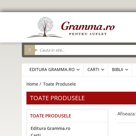
Editura Gramma.ro
Carti
Biblii
Cadouri
Cadouri Gramma.ro
Personalizeaza
Resurse Biserica
Suvenir
brelocuri
Brelocuri
Cana_Gramma
Pix metal
Cutie cu cadouri
Pix Plastic
Felicitari
sticle apa
EDITURA GRAMMA.RO
CARTI
BIBLII
fete de perna
Termos
Geanta din panza
Home /
Toate Produsele
Jurnale
TOATE PRODUSELE
magneti
Adolescenti
Brosuri evanghelizare
Cu condordanta si explicatii
Agende
Tavi impartasanie
Alba Iulia
Obiecte decorative - lemn
Afiseaza:
TOATE PRODUSELE
Biblia de studiu Cornilescu (BSC)
Carte cadou
Pentru viata deplina
Breloc
Pahare
Carti Postale
Oglinzi de poseta
Arad
Biblii
Carti cu versete
Cartonate
Bucatarie
Saculeti colecta
Pachete cadou
Editura Gramma.ro
Consiliere/ Psihologie
Alte suveniruri
Carti
Biografii/Marturii
Foarte mari
Calendar 365 de zile