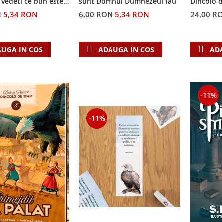
i vedeti ce bun este
sunt Domnul Dumnezeul tau
Dincolo 
N
5,34 RON
6,00 RON
5,34 RON
24,00 R
UGA IN COS
ADAUGA IN COS
AD
-11%
-11%