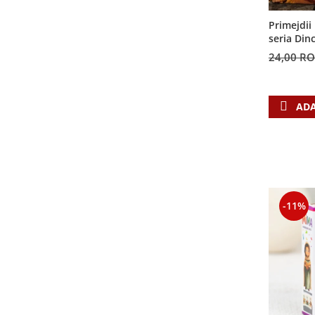
Contemporaneitate
Devotional
Primejdii 
seria Din
Diverse
24,00 R
Lupta Spirituala
Schimbarea caracterului
Slujire
ADA
Suferinta
Viata din belsug
Viata de zi cu zi
Despre afaceri
Dezvoltare personala
-11%
Leadership
Mediu
Sanatate / nutritie