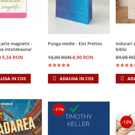
Punga medie - Esti Pretios
arte magnetic -
Indurari 
va intotdeauna!
biblic
10,00 RON
8,90 RON
N
5,34 RON
89,00 R
ADAUGA IN COS
UGA IN COS
AD
-11%
-12%