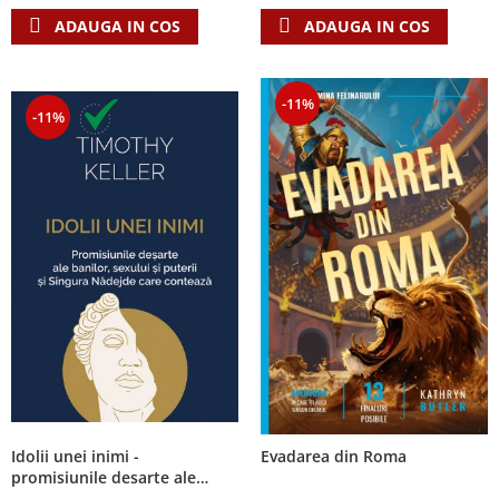
ADAUGA IN COS
ADAUGA IN COS
-11%
-11%
Idolii unei inimi -
Evadarea din Roma
promisiunile desarte ale
banilor, sexului si puterii si