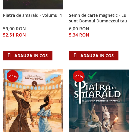
Semn de carte magnetic - Eu
Piatra de smarald - volumul 1
sunt Domnul Dumnezeul tau
6,00 RON
59,00 RON
5,34 RON
52,51 RON
ADAUGA IN COS
ADAUGA IN COS
-11%
-11%