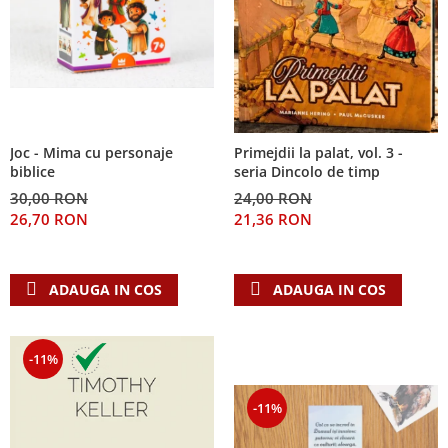
Joc - Mima cu personaje
Primejdii la palat, vol. 3 -
biblice
seria Dincolo de timp
30,00 RON
24,00 RON
26,70 RON
21,36 RON
ADAUGA IN COS
ADAUGA IN COS
-11%
-11%