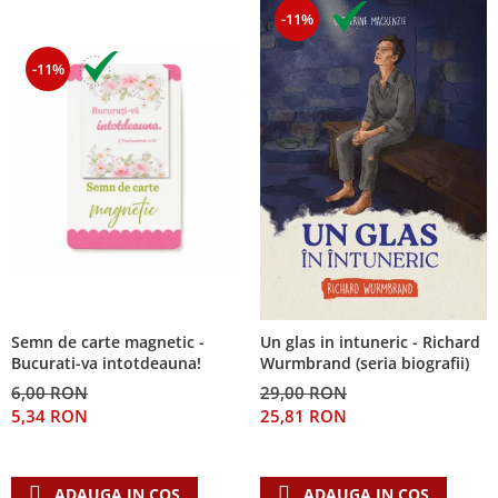
-11%
-11%
Semn de carte magnetic -
Un glas in intuneric - Richard
Bucurati-va intotdeauna!
Wurmbrand (seria biografii)
6,00 RON
29,00 RON
5,34 RON
25,81 RON
ADAUGA IN COS
ADAUGA IN COS