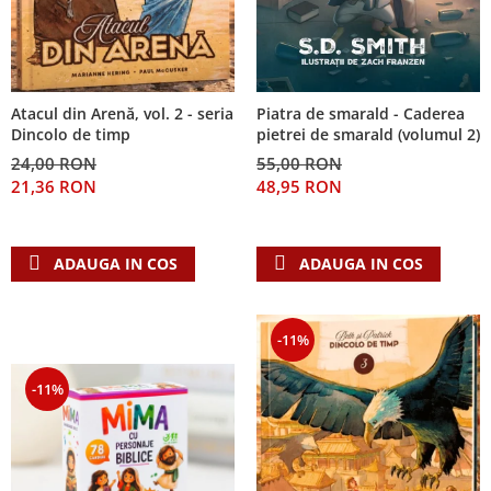
Piatra de smarald - Caderea
Atacul din Arenă, vol. 2 - seria
pietrei de smarald (volumul 2)
Dincolo de timp
55,00 RON
24,00 RON
48,95 RON
21,36 RON
ADAUGA IN COS
ADAUGA IN COS
-11%
-11%