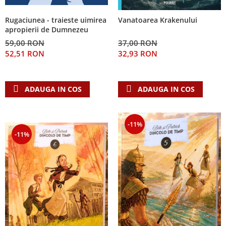
Rugaciunea - traieste uimirea
Vanatoarea Krakenului
apropierii de Dumnezeu
59,00 RON
37,00 RON
52,51 RON
32,93 RON
ADAUGA IN COS
ADAUGA IN COS
-11%
-11%