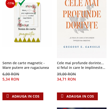
-11%
Semn de carte magnetic -
Cele mai profunde dorinte...
Mare putere are rugaciunea
si felul in care le implineste
invatatura crestina
6,00 RON
39,00 RON
5,34 RON
34,71 RON
ADAUGA IN COS
ADAUGA IN COS