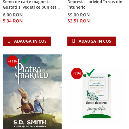
Semn de carte magnetic -
Depresia - privind în sus din
Despre afaceri
Gustati si vedeti ce bun este
întuneric
Dezvoltare personala
Domnul!
6,00 RON
59,00 RON
Leadership
5,34 RON
52,51 RON
Mediu
Sanatate / nutritie
ADAUGA IN COS
ADAUGA IN COS
-11%
-11%