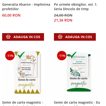
Generatia Aharon - Implinirea
Pe urmele vikingilor, vol. 1.
Teologie
profetiilor
Seria Dincolo de timp
A doua venire
60,00 RON
24,00 RON
Apologetica
21,36 RON
Dogmatica
Istoria Bisericii
ADAUGA IN COS
ADAUGA IN COS
Misiune
Viata crestina
Contemporaneitate
-11%
-11%
Devotional
Diverse
Lupta Spirituala
Schimbarea caracterului
Slujire
Suferinta
Viata din belsug
Viata de zi cu zi
Semn de carte magnetic -
Semn de carte magnetic - Eu