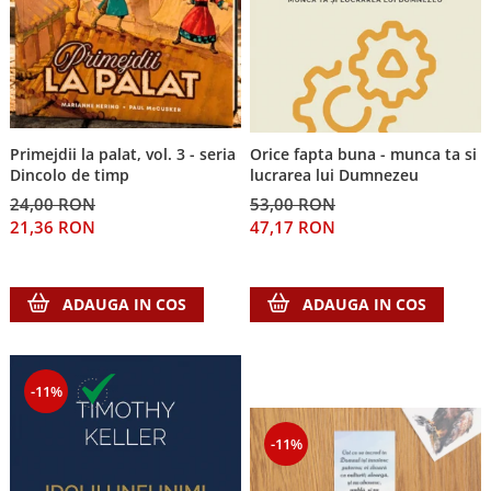
Primejdii la palat, vol. 3 - seria
Orice fapta buna - munca ta si
Dincolo de timp
lucrarea lui Dumnezeu
24,00 RON
53,00 RON
21,36 RON
47,17 RON
ADAUGA IN COS
ADAUGA IN COS
-11%
-11%