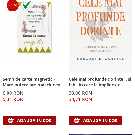
-11%
Semn de carte magnetic -
Cele mai profunde dorinte... si
Mare putere are rugaciunea
felul in care le implineste
invatatura crestina
6,00 RON
39,00 RON
5,34 RON
34,71 RON
ADAUGA IN COS
ADAUGA IN COS