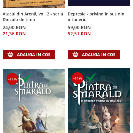
Depresia - privind în sus din
Atacul din Arenă, vol. 2 - seria
întuneric
Dincolo de timp
59,00 RON
24,00 RON
52,51 RON
21,36 RON
ADAUGA IN COS
ADAUGA IN COS
-11%
-11%