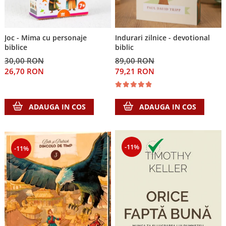
Joc - Mima cu personaje
Indurari zilnice - devotional
biblice
biblic
30,00 RON
89,00 RON
26,70 RON
79,21 RON
ADAUGA IN COS
ADAUGA IN COS
-11%
-11%