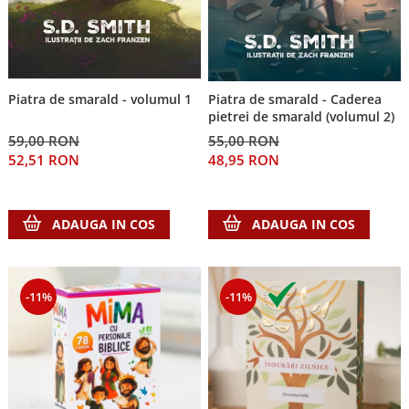
Piatra de smarald - volumul 1
Piatra de smarald - Caderea
pietrei de smarald (volumul 2)
59,00 RON
55,00 RON
52,51 RON
48,95 RON
ADAUGA IN COS
ADAUGA IN COS
-11%
-11%