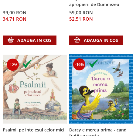
apropierii de Dumnezeu
39,00 RON
59,00 RON
34,71 RON
52,51 RON
ADAUGA IN COS
ADAUGA IN COS
-16%
-12%
Psalmii pe intelesul celor mici
Darcy e mereu prima - cand
fratii se cearta