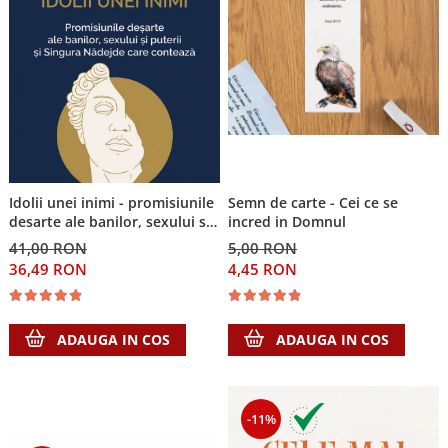
Idolii unei inimi - promisiunile
Semn de carte - Cei ce se
desarte ale banilor, sexului si
incred in Domnul
puterii si Singura Nadejde care
41,00 RON
5,00 RON
conteaza
36,49 RON
4,45 RON
ADAUGA IN COS
ADAUGA IN COS
-11%