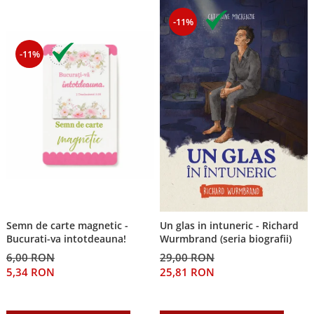
-11%
-11%
Semn de carte magnetic -
Un glas in intuneric - Richard
Bucurati-va intotdeauna!
Wurmbrand (seria biografii)
6,00 RON
29,00 RON
5,34 RON
25,81 RON