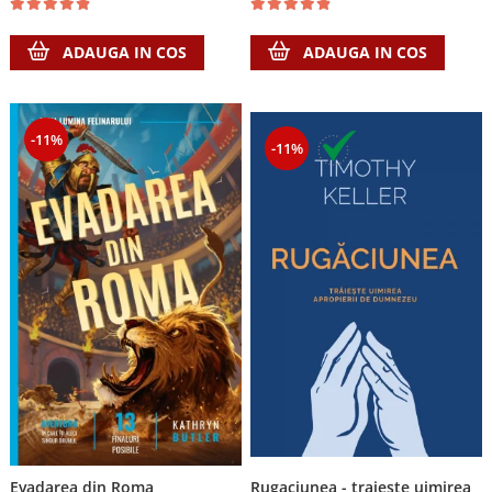
ADAUGA IN COS
ADAUGA IN COS
-11%
-11%
Evadarea din Roma
Rugaciunea - traieste uimirea