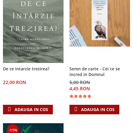
De ce intarzie trezirea?
Semn de carte - Cei ce se
incred in Domnul
22,00 RON
5,00 RON
4,45 RON
ADAUGA IN COS
ADAUGA IN COS
-11%