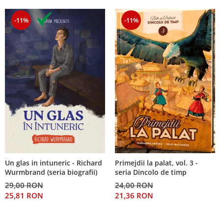
-11%
-11%
Un glas in intuneric - Richard
Primejdii la palat, vol. 3 -
Wurmbrand (seria biografii)
seria Dincolo de timp
29,00 RON
24,00 RON
25,81 RON
21,36 RON