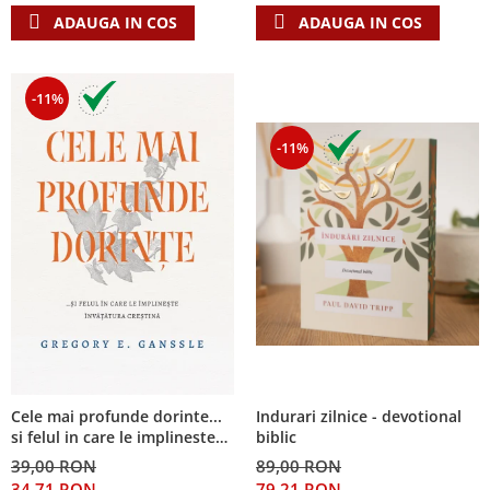
ADAUGA IN COS
ADAUGA IN COS
-11%
-11%
Cele mai profunde dorinte...
Indurari zilnice - devotional
si felul in care le implineste
biblic
invatatura crestina
39,00 RON
89,00 RON
34,71 RON
79,21 RON