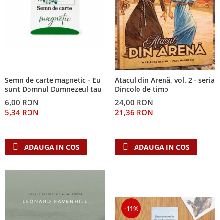
Semn de carte magnetic - Eu
Atacul din Arenă, vol. 2 - seria
sunt Domnul Dumnezeul tau
Dincolo de timp
6,00 RON
24,00 RON
5,34 RON
21,36 RON
ADAUGA IN COS
ADAUGA IN COS
-11%