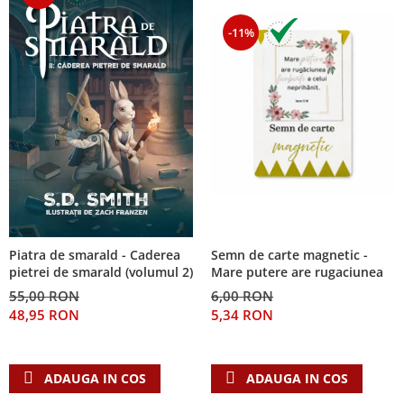
-11%
Piatra de smarald - Caderea
Semn de carte magnetic -
pietrei de smarald (volumul 2)
Mare putere are rugaciunea
55,00 RON
6,00 RON
48,95 RON
5,34 RON
ADAUGA IN COS
ADAUGA IN COS