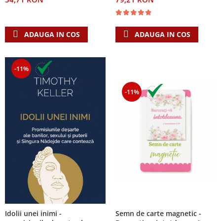
ADAUGA IN COS
ADAUGA IN COS
-11%
-11%
Semn de carte magnetic -
Idolii unei inimi -