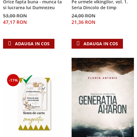
Orice fapta buna - munca ta
Pe urmele vikingilor, vol. 1.
Despre afaceri
si lucrarea lui Dumnezeu
Seria Dincolo de timp
Dezvoltare personala
53,00 RON
24,00 RON
Leadership
47,17 RON
21,36 RON
Mediu
Sanatate / nutritie
ADAUGA IN COS
ADAUGA IN COS
-11%