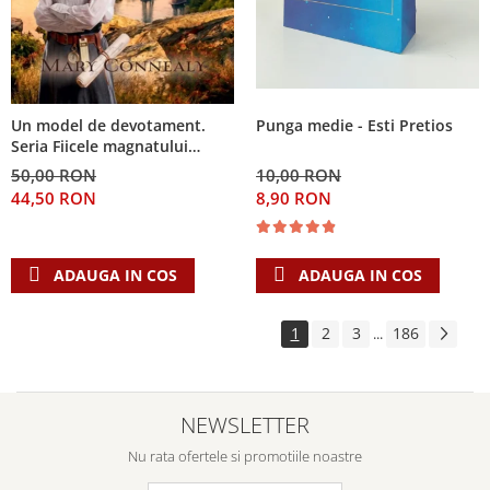
Punga medie - Esti Pretios
Un model de devotament.
Seria Fiicele magnatului
forestier 3
10,00 RON
50,00 RON
8,90 RON
44,50 RON
ADAUGA IN COS
ADAUGA IN COS
1
2
3
186
...
NEWSLETTER
Nu rata ofertele si promotiile noastre