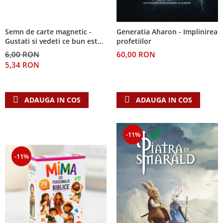
Semn de carte magnetic -
Generatia Aharon - Implinirea
Gustati si vedeti ce bun este
profetiilor
Domnul!
6,00 RON
60,00 RON
5,34 RON
ADAUGA IN COS
ADAUGA IN COS
-11%
-11%