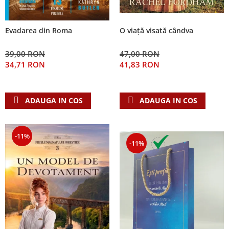
Evadarea din Roma
O viață visată cândva
39,00 RON
47,00 RON
34,71 RON
41,83 RON
ADAUGA IN COS
ADAUGA IN COS
-11%
-11%