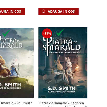
AUGA IN COS
ADAUGA IN COS
-11%
Piatra de smarald - Caderea
 smarald - volumul 1