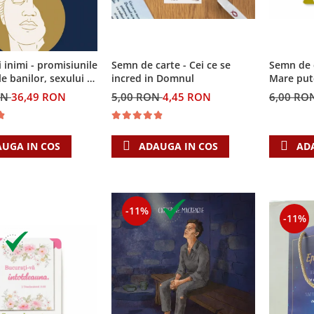
i inimi - promisiunile
Semn de carte - Cei ce se
Semn de 
e banilor, sexului si
incred in Domnul
Mare put
i Singura Nadejde
ON
36,49 RON
5,00 RON
4,45 RON
6,00 RO
eaza
UGA IN COS
ADAUGA IN COS
AD
-11%
-11%