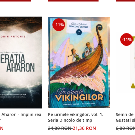
-11%
-11%
Semn de 
 Aharon - Implinirea
Pe urmele vikingilor, vol. 1.
Gustati s
r
Seria Dincolo de timp
Domnul!
6,00 RO
ON
24,00 RON
21,36 RON