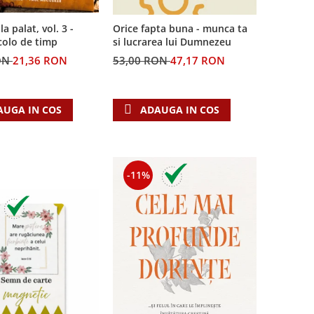
la palat, vol. 3 -
Orice fapta buna - munca ta
colo de timp
si lucrarea lui Dumnezeu
ON
21,36 RON
53,00 RON
47,17 RON
AUGA IN COS
ADAUGA IN COS
-11%