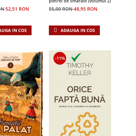
pietrei de smarald (volumul 2)
55,00 RON
48,95 RON
ON
52,51 RON
ADAUGA IN COS
AUGA IN COS
-11%