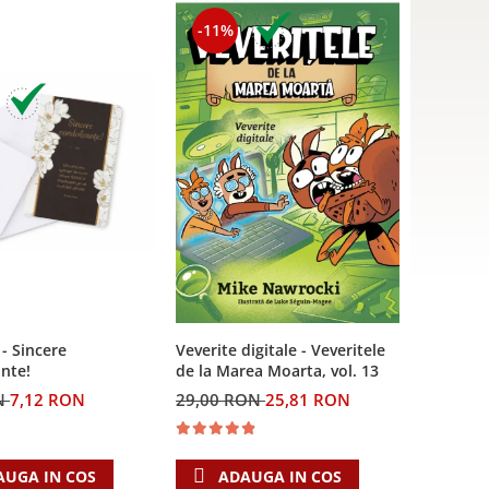
-11%
 - Sincere
Veverite digitale - Veveritele
nte!
de la Marea Moarta, vol. 13
N
7,12 RON
29,00 RON
25,81 RON
AUGA IN COS
ADAUGA IN COS