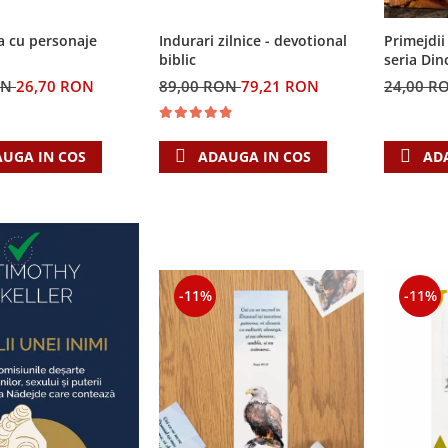
a cu personaje
Indurari zilnice - devotional
Primejdii 
biblic
seria Din
ON
26,70 RON
89,00 RON
79,21 RON
24,00 R
UGA IN COS
ADAUGA IN COS
AD
-11%
-11%