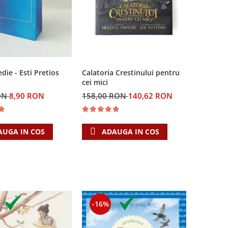
Calatoria Crestinului pentru
ie - Esti Pretios
cei mici
158,00 RON
140,62 RON
ON
8,90 RON
ADAUGA IN COS
AUGA IN COS
-16%