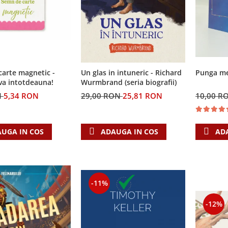
arte magnetic -
Un glas in intuneric - Richard
Punga med
va intotdeauna!
Wurmbrand (seria biografii)
N
5,34 RON
29,00 RON
25,81 RON
10,00 R
UGA IN COS
ADAUGA IN COS
AD
-11%
-12%