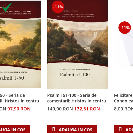
-11%
-11%
50 - Seria de
Felicitare
Psalmii 51-100 - Seria de
i: Hristos in centru
Condolea
comentarii: Hristos in centru
RON
97,90 RON
8,00 RO
149,00 RON
132,61 RON
UGA IN COS
AD
ADAUGA IN COS