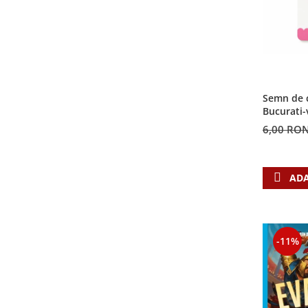
Semn de c
Bucurati-
6,00 RO
ADA
-11%