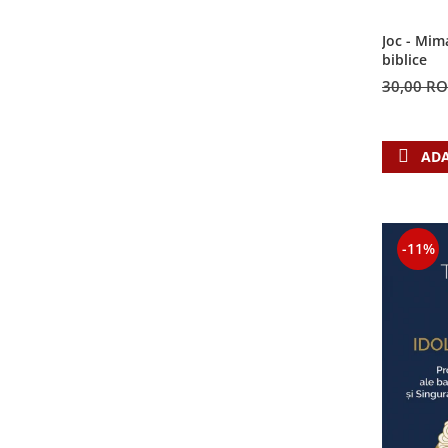
Contemporaneitate
Devotional
Joc - Mim
biblice
Diverse
30,00 R
Lupta Spirituala
Schimbarea caracterului
Slujire
ADA
Suferinta
Viata din belsug
Viata de zi cu zi
Despre afaceri
-11%
Dezvoltare personala
Leadership
Mediu
Sanatate / nutritie