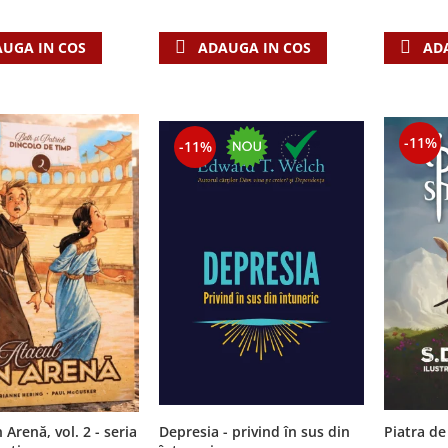
AD
UGA IN COS
ADAUGA IN COS
-11%
-11%
 Arenă, vol. 2 - seria
Depresia - privind în sus din
Piatra de