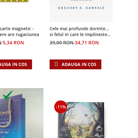
Cele mai profunde dorinte...
carte magnetic -
si felul in care le implineste
ere are rugaciunea
invatatura crestina
39,00 RON
34,71 RON
N
5,34 RON
ADAUGA IN COS
AUGA IN COS
-11%