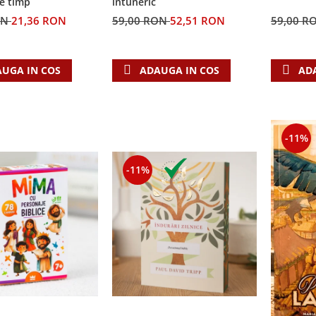
e timp
întuneric
ON
21,36 RON
59,00 RON
52,51 RON
59,00 R
UGA IN COS
ADAUGA IN COS
AD
-11%
-11%