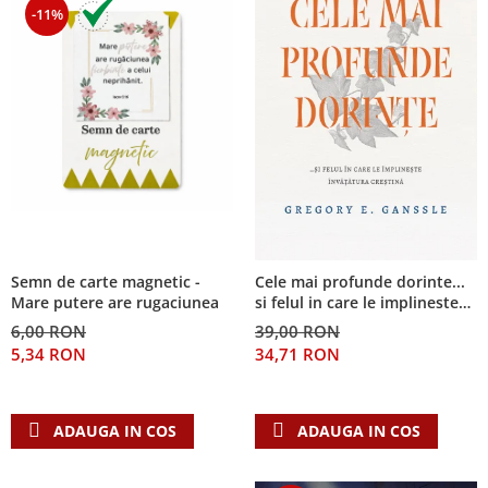
-11%
Semn de carte magnetic -
Cele mai profunde dorinte...
Mare putere are rugaciunea
si felul in care le implineste
invatatura crestina
6,00 RON
39,00 RON
5,34 RON
34,71 RON
ADAUGA IN COS
ADAUGA IN COS