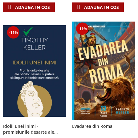
ADAUGA IN COS
ADAUGA IN COS
-11%
-11%
Idolii unei inimi -
Evadarea din Roma
promisiunile desarte ale
banilor, sexului si puterii si