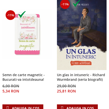
-11%
-11%
Semn de carte magnetic -
Un glas in intuneric - Richard
Bucurati-va intotdeauna!
Wurmbrand (seria biografii)
6,00 RON
29,00 RON
5,34 RON
25,81 RON
ADAUGA IN COS
ADAUGA IN COS