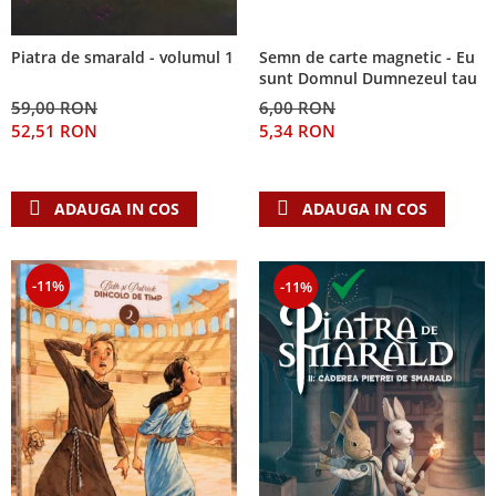
Semn de carte magnetic - Eu
Piatra de smarald - volumul 1
sunt Domnul Dumnezeul tau
6,00 RON
59,00 RON
5,34 RON
52,51 RON
ADAUGA IN COS
ADAUGA IN COS
-11%
-11%