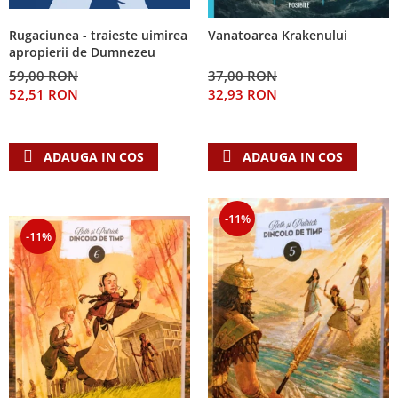
Rugaciunea - traieste uimirea
Vanatoarea Krakenului
apropierii de Dumnezeu
59,00 RON
37,00 RON
52,51 RON
32,93 RON
ADAUGA IN COS
ADAUGA IN COS
-11%
-11%