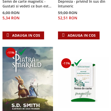
Semn de carte magnetic -
Depresia - privind în sus din
Despre afaceri
Gustati si vedeti ce bun este
întuneric
Dezvoltare personala
Domnul!
6,00 RON
59,00 RON
Leadership
5,34 RON
52,51 RON
Mediu
Sanatate / nutritie
ADAUGA IN COS
ADAUGA IN COS
-11%
-11%