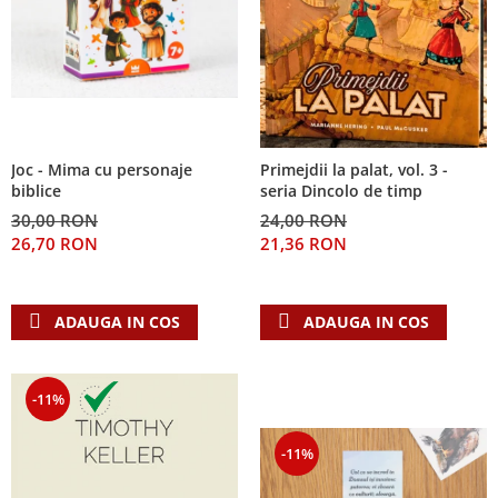
Joc - Mima cu personaje
Primejdii la palat, vol. 3 -
biblice
seria Dincolo de timp
30,00 RON
24,00 RON
26,70 RON
21,36 RON
ADAUGA IN COS
ADAUGA IN COS
-11%
-11%