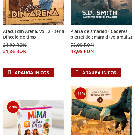
Piatra de smarald - Caderea
Atacul din Arenă, vol. 2 - seria
pietrei de smarald (volumul 2)
Dincolo de timp
55,00 RON
24,00 RON
48,95 RON
21,36 RON
ADAUGA IN COS
ADAUGA IN COS
-11%
-11%