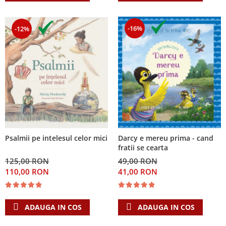
-16%
-12%
Psalmii pe intelesul celor mici
Darcy e mereu prima - cand
fratii se cearta
125,00 RON
49,00 RON
110,00 RON
41,00 RON
ADAUGA IN COS
ADAUGA IN COS