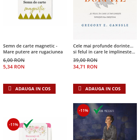
Semn de carte magnetic -
Cele mai profunde dorinte...
Mare putere are rugaciunea
si felul in care le implineste
invatatura crestina
6,00 RON
39,00 RON
5,34 RON
34,71 RON
ADAUGA IN COS
ADAUGA IN COS
-11%
-11%