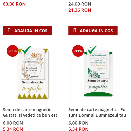
60,00 RON
24,00 RON
Teologie
21,36 RON
A doua venire
Apologetica
ADAUGA IN COS
ADAUGA IN COS
Dogmatica
Istoria Bisericii
Misiune
-11%
-11%
Viata crestina
Contemporaneitate
Devotional
Diverse
Lupta Spirituala
Schimbarea caracterului
Slujire
Suferinta
Semn de carte magnetic -
Semn de carte magnetic - Eu
Gustati si vedeti ce bun este
sunt Domnul Dumnezeul tau
Viata din belsug
Domnul!
6,00 RON
6,00 RON
Viata de zi cu zi
5,34 RON
5,34 RON