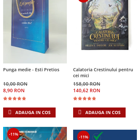
Calatoria Crestinului pentru
Punga medie - Esti Pretios
cei mici
158,00 RON
10,00 RON
140,62 RON
8,90 RON
ADAUGA IN COS
ADAUGA IN COS
-11%
-11%