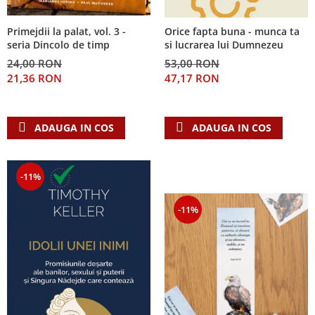
Primejdii la palat, vol. 3 -
Orice fapta buna - munca ta
seria Dincolo de timp
si lucrarea lui Dumnezeu
24,00 RON
53,00 RON
21,36 RON
47,17 RON
ADAUGA IN COS
ADAUGA IN COS
-11%
-11%