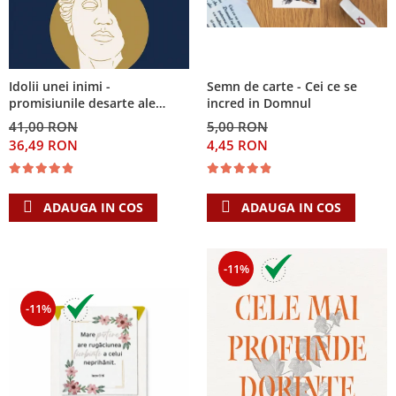
Semn de carte - Cei ce se
Idolii unei inimi -
incred in Domnul
promisiunile desarte ale
banilor, sexului si puterii si
5,00 RON
41,00 RON
Singura Nadejde care
4,45 RON
36,49 RON
conteaza
ADAUGA IN COS
ADAUGA IN COS
-11%
-11%