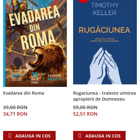
Rugaciunea - traieste uimirea
Evadarea din Roma
apropierii de Dumnezeu
59,00 RON
39,00 RON
52,51 RON
34,71 RON
ADAUGA IN COS
ADAUGA IN COS