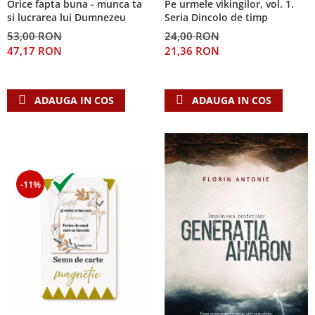
Orice fapta buna - munca ta
Pe urmele vikingilor, vol. 1.
Despre afaceri
si lucrarea lui Dumnezeu
Seria Dincolo de timp
Dezvoltare personala
53,00 RON
24,00 RON
Leadership
47,17 RON
21,36 RON
Mediu
Sanatate / nutritie
ADAUGA IN COS
ADAUGA IN COS
-11%