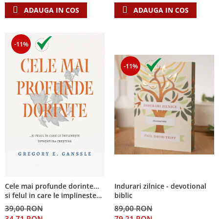
ADAUGA IN COS
ADAUGA IN COS
-11%
-11%
Cele mai profunde dorinte...
Indurari zilnice - devotional
si felul in care le implineste
biblic
invatatura crestina
39,00 RON
89,00 RON
34,71 RON
79,21 RON