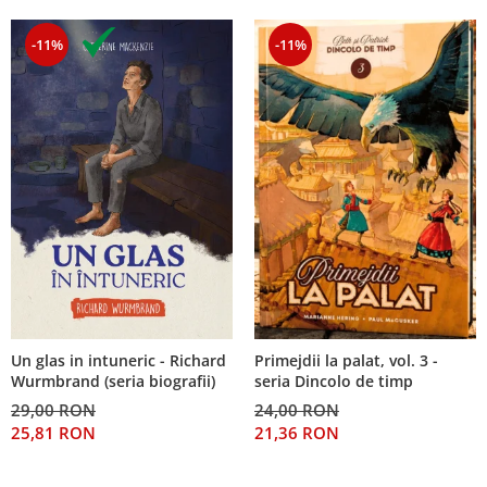
-11%
-11%
Un glas in intuneric - Richard
Primejdii la palat, vol. 3 -
Wurmbrand (seria biografii)
seria Dincolo de timp
29,00 RON
24,00 RON
25,81 RON
21,36 RON