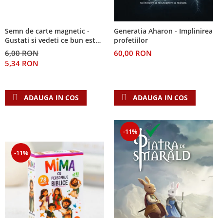
Semn de carte magnetic -
Generatia Aharon - Implinirea
Gustati si vedeti ce bun este
profetiilor
Domnul!
6,00 RON
60,00 RON
5,34 RON
ADAUGA IN COS
ADAUGA IN COS
-11%
-11%