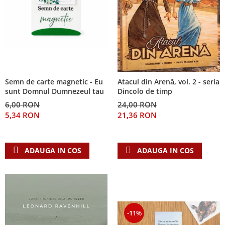
Semn de carte magnetic - Eu
Atacul din Arenă, vol. 2 - seria
sunt Domnul Dumnezeul tau
Dincolo de timp
6,00 RON
24,00 RON
5,34 RON
21,36 RON
ADAUGA IN COS
ADAUGA IN COS
-11%