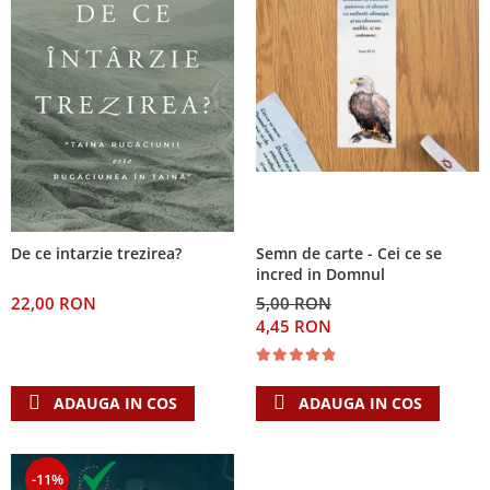
De ce intarzie trezirea?
Semn de carte - Cei ce se
incred in Domnul
22,00 RON
5,00 RON
4,45 RON
ADAUGA IN COS
ADAUGA IN COS
-11%