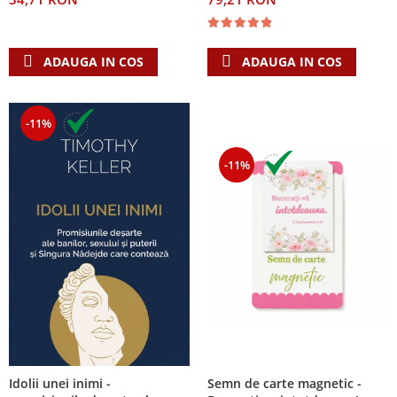
ADAUGA IN COS
ADAUGA IN COS
-11%
-11%
Semn de carte magnetic -
Idolii unei inimi -