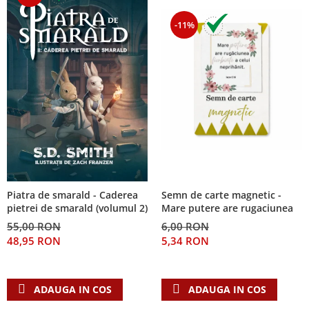
-11%
Piatra de smarald - Caderea
Semn de carte magnetic -
pietrei de smarald (volumul 2)
Mare putere are rugaciunea
55,00 RON
6,00 RON
48,95 RON
5,34 RON
ADAUGA IN COS
ADAUGA IN COS