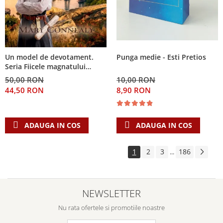
Punga medie - Esti Pretios
Un model de devotament.
Seria Fiicele magnatului
forestier 3
10,00 RON
50,00 RON
8,90 RON
44,50 RON
ADAUGA IN COS
ADAUGA IN COS
1
2
3
186
...
NEWSLETTER
Nu rata ofertele si promotiile noastre