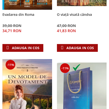
Evadarea din Roma
O viață visată cândva
39,00 RON
47,00 RON
34,71 RON
41,83 RON
ADAUGA IN COS
ADAUGA IN COS
-11%
-11%