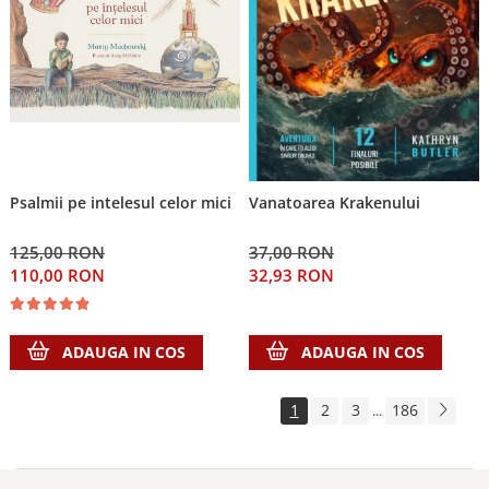
Psalmii pe intelesul celor mici
Vanatoarea Krakenului
125,00 RON
37,00 RON
110,00 RON
32,93 RON
ADAUGA IN COS
ADAUGA IN COS
1
2
3
186
...