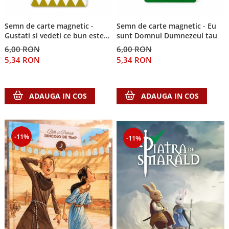
Semn de carte magnetic -
Semn de carte magnetic - Eu
Gustati si vedeti ce bun este
sunt Domnul Dumnezeul tau
Domnul!
6,00 RON
6,00 RON
5,34 RON
5,34 RON
ADAUGA IN COS
ADAUGA IN COS
-11%
-11%