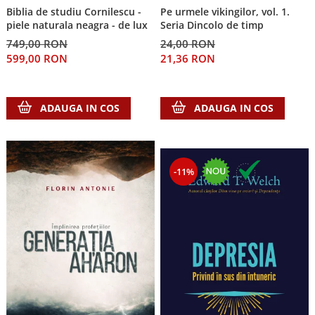
Biblia de studiu Cornilescu -
Pe urmele vikingilor, vol. 1.
Teologie
piele naturala neagra - de lux
Seria Dincolo de timp
A doua venire
749,00 RON
24,00 RON
Apologetica
599,00 RON
21,36 RON
Dogmatica
Istoria Bisericii
ADAUGA IN COS
ADAUGA IN COS
Misiune
Viata crestina
Contemporaneitate
Devotional
-11%
Diverse
Lupta Spirituala
Schimbarea caracterului
Slujire
Suferinta
Viata din belsug
Viata de zi cu zi