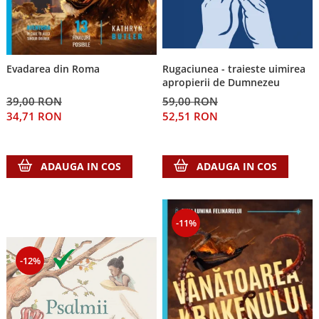
Evadarea din Roma
Rugaciunea - traieste uimirea
apropierii de Dumnezeu
39,00 RON
59,00 RON
34,71 RON
52,51 RON
ADAUGA IN COS
ADAUGA IN COS
-11%
-12%