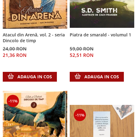
Piatra de smarald - volumul 1
Atacul din Arenă, vol. 2 - seria
Dincolo de timp
59,00 RON
24,00 RON
52,51 RON
21,36 RON
ADAUGA IN COS
ADAUGA IN COS
-11%
-11%