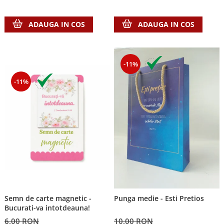
ADAUGA IN COS
ADAUGA IN COS
-11%
-11%
Semn de carte magnetic -
Punga medie - Esti Pretios
Bucurati-va intotdeauna!
6,00 RON
10,00 RON