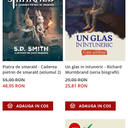
Piatra de smarald - Caderea
Un glas in intuneric - Richard
pietrei de smarald (volumul 2)
Wurmbrand (seria biografii)
55,00 RON
29,00 RON
48,95 RON
25,81 RON
ADAUGA IN COS
ADAUGA IN COS