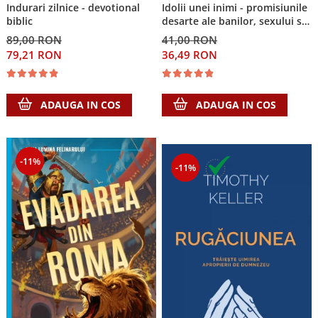
Indurari zilnice - devotional
Idolii unei inimi - promisiunile
biblic
desarte ale banilor, sexului si
puterii si Singura Nadejde care
89,00 RON
41,00 RON
conteaza
79,21 RON
36,49 RON
ADAUGA IN COS
ADAUGA IN COS
-11%
-11%