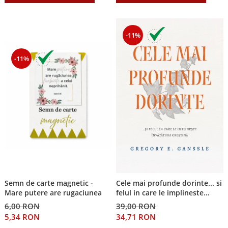
-11%
-11%
Semn de carte magnetic -
Cele mai profunde dorinte... si
Mare putere are rugaciunea
felul in care le implineste
invatatura crestina
6,00 RON
39,00 RON
5,34 RON
34,71 RON