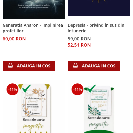
Despre afaceri
Dezvoltare personala
Leadership
Mediu
Generatia Aharon - Implinirea
Depresia - privind în sus din
profetiilor
întuneric
Sanatate / nutritie
60,00 RON
59,00 RON
52,51 RON
ADAUGA IN COS
ADAUGA IN COS
-11%
-11%