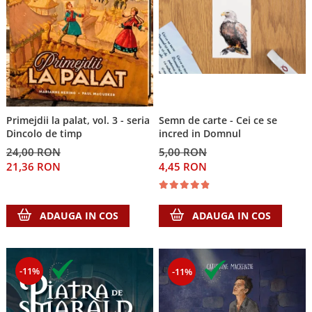
Primejdii la palat, vol. 3 - seria
Semn de carte - Cei ce se
Dincolo de timp
incred in Domnul
24,00 RON
5,00 RON
21,36 RON
4,45 RON
ADAUGA IN COS
ADAUGA IN COS
-11%
-11%