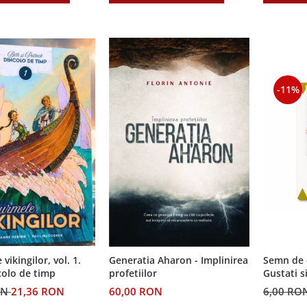
-11%
Semn de 
vikingilor, vol. 1.
Generatia Aharon - Implinirea
Gustati s
colo de timp
profetiilor
Domnul!
6,00 RO
ON
21,36 RON
60,00 RON