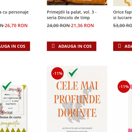
a cu personaje
Primejdii la palat, vol. 3 -
Orice fap
seria Dincolo de timp
si lucrar
ON
26,70 RON
24,00 RON
21,36 RON
53,00 R
UGA IN COS
ADAUGA IN COS
AD
-11%
-11%