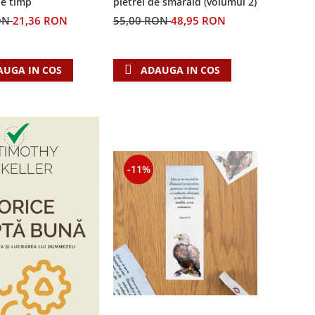
pietrei de smarald (volumul 2)
de timp
55,00 RON
48,95 RON
ON
21,36 RON
ADAUGA IN COS
AUGA IN COS
-11%