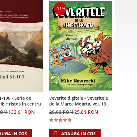
-11%
Veverite digitale - Veveritele
1-100 - Seria de
de la Marea Moarta, vol. 13
i: Hristos in centru
29,00 RON
25,81 RON
RON
132,61 RON
ADAUGA IN COS
AUGA IN COS