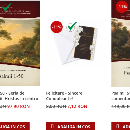
-11%
-11%
50 - Seria de
Felicitare - Sincere
Psalmii 5
i: Hristos in centru
Condoleante!
comentari
RON
97,90 RON
8,00 RON
7,12 RON
149,00 
UGA IN COS
ADAUGA IN COS
AD