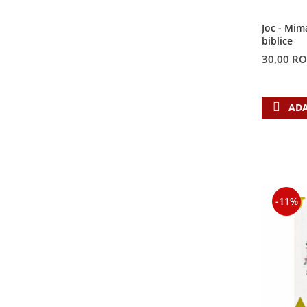
Contemporaneitate
Devotional
Joc - Mim
biblice
Diverse
30,00 R
Lupta Spirituala
Schimbarea caracterului
Slujire
ADA
Suferinta
Viata din belsug
Viata de zi cu zi
Despre afaceri
Dezvoltare personala
-11%
Leadership
Mediu
Sanatate / nutritie