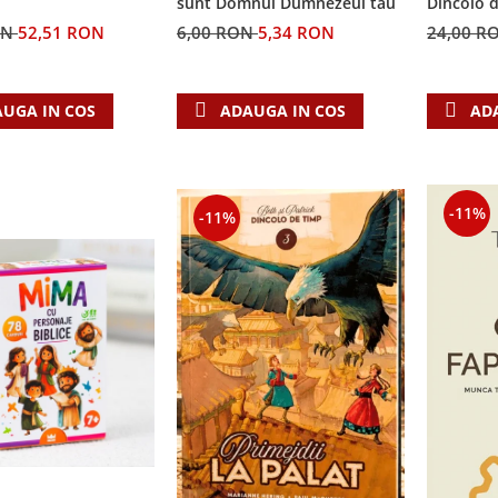
sunt Domnul Dumnezeul tau
Dincolo 
ON
52,51 RON
6,00 RON
5,34 RON
24,00 R
UGA IN COS
ADAUGA IN COS
AD
-11%
-11%