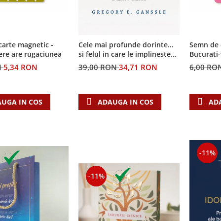
arte magnetic -
Semn de 
Cele mai profunde dorinte...
ere are rugaciunea
Bucurati
si felul in care le implineste
invatatura crestina
N
5,34 RON
6,00 RO
39,00 RON
34,71 RON
UGA IN COS
AD
ADAUGA IN COS
-11%
-11%