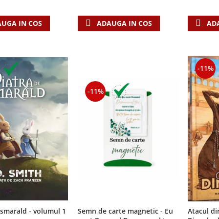
AD
UGA IN COS
ADAUGA IN COS
-11%
-11%
 smarald - volumul 1
Semn de carte magnetic - Eu
Atacul din