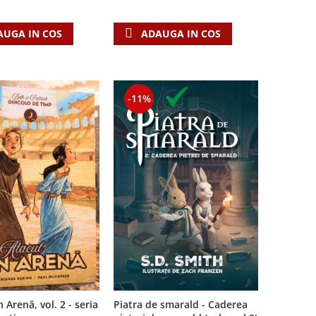
AUGA IN COS
ADAUGA IN COS
-11%
Piatra de smarald - Caderea
 Arenă, vol. 2 - seria