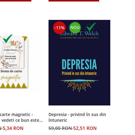
-11%
carte magnetic -
Depresia - privind în sus din
i vedeti ce bun este
întuneric
N
5,34 RON
59,00 RON
52,51 RON