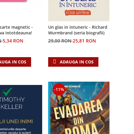
carte magnetic -
Un glas in intuneric - Richard
-va intotdeauna!
Wurmbrand (seria biografii)
N
5,34 RON
29,00 RON
25,81 RON
AUGA IN COS
ADAUGA IN COS
-11%