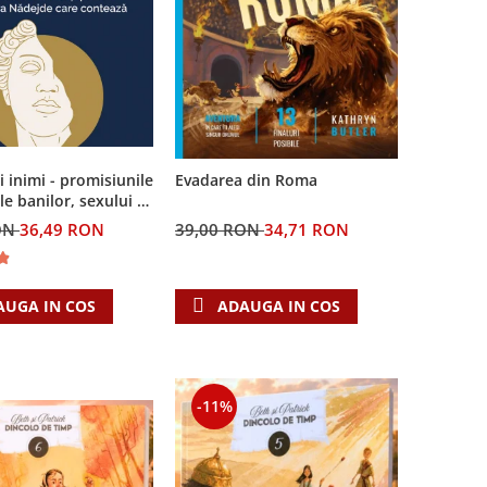
ei inimi - promisiunile
Evadarea din Roma
le banilor, sexului si
i Singura Nadejde
ON
36,49 RON
39,00 RON
34,71 RON
teaza
AUGA IN COS
ADAUGA IN COS
-11%