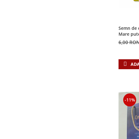
Semn de c
Mare put
6,00 RO
ADA
-11%