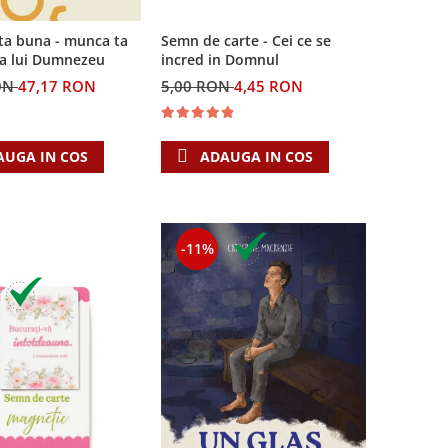
Semn de carte - Cei ce se
ta buna - munca ta
incred in Domnul
ea lui Dumnezeu
5,00 RON
4,45 RON
ON
47,17 RON
ADAUGA IN COS
AUGA IN COS
-11%