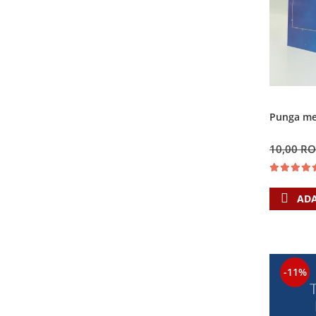
Punga med
10,00 R
ADA
-11%