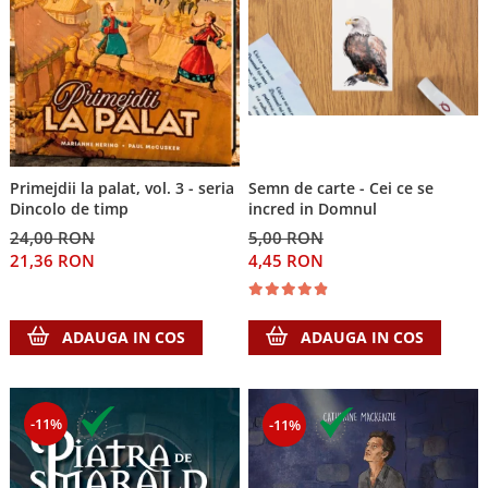
Primejdii la palat, vol. 3 - seria
Semn de carte - Cei ce se
Dincolo de timp
incred in Domnul
24,00 RON
5,00 RON
21,36 RON
4,45 RON
ADAUGA IN COS
ADAUGA IN COS
-11%
-11%