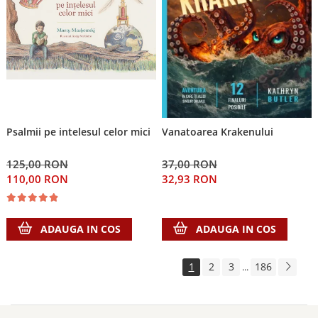
Psalmii pe intelesul celor mici
Vanatoarea Krakenului
125,00 RON
37,00 RON
110,00 RON
32,93 RON
ADAUGA IN COS
ADAUGA IN COS
1
2
3
186
...