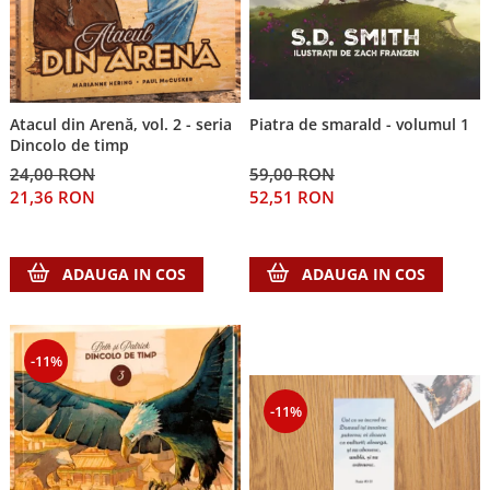
Piatra de smarald - volumul 1
Atacul din Arenă, vol. 2 - seria
Dincolo de timp
59,00 RON
24,00 RON
52,51 RON
21,36 RON
ADAUGA IN COS
ADAUGA IN COS
-11%
-11%