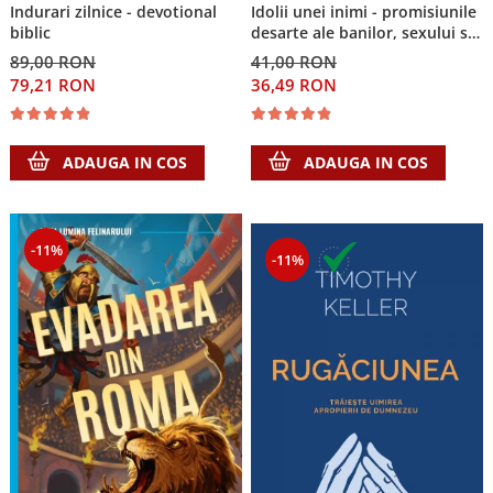
Indurari zilnice - devotional
Idolii unei inimi - promisiunile
biblic
desarte ale banilor, sexului si
puterii si Singura Nadejde care
89,00 RON
41,00 RON
conteaza
79,21 RON
36,49 RON
ADAUGA IN COS
ADAUGA IN COS
-11%
-11%