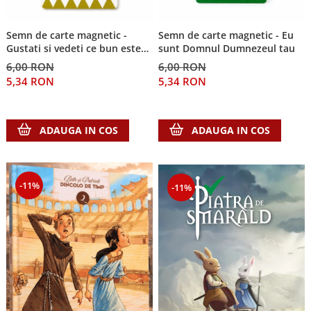
Semn de carte magnetic -
Semn de carte magnetic - Eu
Gustati si vedeti ce bun este
sunt Domnul Dumnezeul tau
Domnul!
6,00 RON
6,00 RON
5,34 RON
5,34 RON
ADAUGA IN COS
ADAUGA IN COS
-11%
-11%