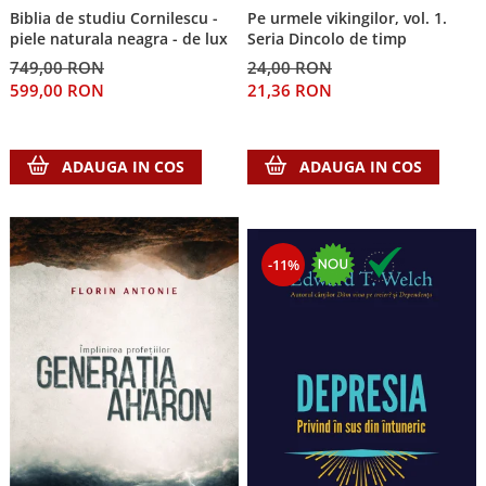
Biblia de studiu Cornilescu -
Pe urmele vikingilor, vol. 1.
Teologie
piele naturala neagra - de lux
Seria Dincolo de timp
A doua venire
749,00 RON
24,00 RON
Apologetica
599,00 RON
21,36 RON
Dogmatica
Istoria Bisericii
ADAUGA IN COS
ADAUGA IN COS
Misiune
Viata crestina
Contemporaneitate
Devotional
-11%
Diverse
Lupta Spirituala
Schimbarea caracterului
Slujire
Suferinta
Viata din belsug
Viata de zi cu zi