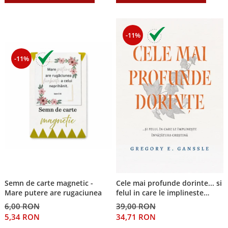
-11%
-11%
Semn de carte magnetic -
Cele mai profunde dorinte... si
Mare putere are rugaciunea
felul in care le implineste
invatatura crestina
6,00 RON
39,00 RON
5,34 RON
34,71 RON