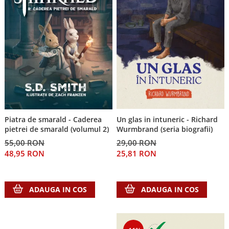
Piatra de smarald - Caderea
Un glas in intuneric - Richard
pietrei de smarald (volumul 2)
Wurmbrand (seria biografii)
55,00 RON
29,00 RON
48,95 RON
25,81 RON
ADAUGA IN COS
ADAUGA IN COS