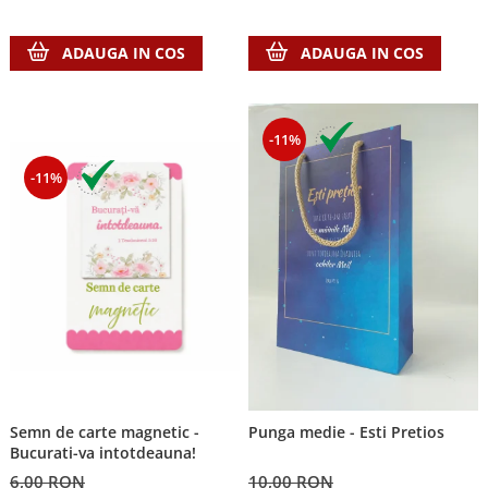
ADAUGA IN COS
ADAUGA IN COS
-11%
-11%
Semn de carte magnetic -
Punga medie - Esti Pretios
Bucurati-va intotdeauna!
6,00 RON
10,00 RON