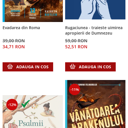
Evadarea din Roma
Rugaciunea - traieste uimirea
apropierii de Dumnezeu
39,00 RON
59,00 RON
34,71 RON
52,51 RON
ADAUGA IN COS
ADAUGA IN COS
-11%
-12%