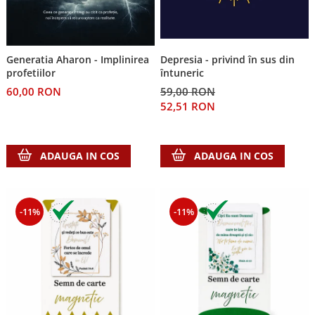
Despre afaceri
Dezvoltare personala
Leadership
Mediu
Generatia Aharon - Implinirea
Depresia - privind în sus din
profetiilor
întuneric
Sanatate / nutritie
60,00 RON
59,00 RON
52,51 RON
ADAUGA IN COS
ADAUGA IN COS
-11%
-11%