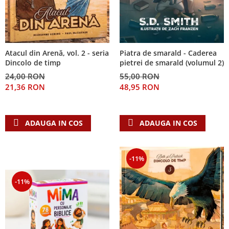
Piatra de smarald - Caderea
Atacul din Arenă, vol. 2 - seria
pietrei de smarald (volumul 2)
Dincolo de timp
55,00 RON
24,00 RON
48,95 RON
21,36 RON
ADAUGA IN COS
ADAUGA IN COS
-11%
-11%