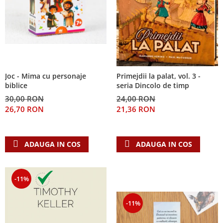
Joc - Mima cu personaje
Primejdii la palat, vol. 3 -
biblice
seria Dincolo de timp
30,00 RON
24,00 RON
26,70 RON
21,36 RON
ADAUGA IN COS
ADAUGA IN COS
-11%
-11%