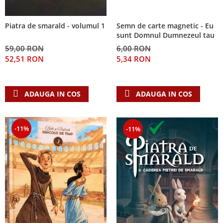
Semn de carte magnetic - Eu
Piatra de smarald - volumul 1
sunt Domnul Dumnezeul tau
6,00 RON
59,00 RON
5,34 RON
52,51 RON
ADAUGA IN COS
ADAUGA IN COS
-11%
-11%