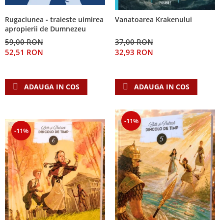
Rugaciunea - traieste uimirea
Vanatoarea Krakenului
apropierii de Dumnezeu
59,00 RON
37,00 RON
52,51 RON
32,93 RON
ADAUGA IN COS
ADAUGA IN COS
-11%
-11%