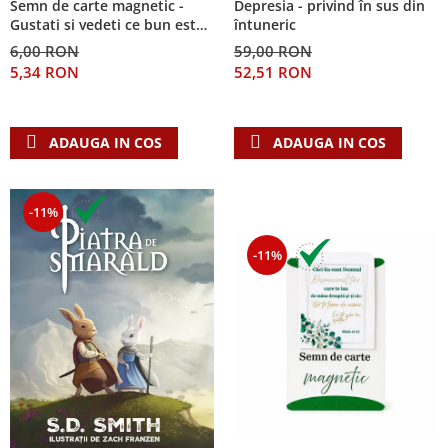
Semn de carte magnetic -
Depresia - privind în sus din
Despre afaceri
Gustati si vedeti ce bun este
întuneric
Dezvoltare personala
Domnul!
6,00 RON
59,00 RON
Leadership
5,34 RON
52,51 RON
Mediu
Sanatate / nutritie
ADAUGA IN COS
ADAUGA IN COS
-11%
-11%