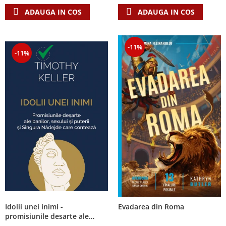
ADAUGA IN COS
ADAUGA IN COS
-11%
-11%
Idolii unei inimi -
Evadarea din Roma
promisiunile desarte ale
banilor, sexului si puterii si