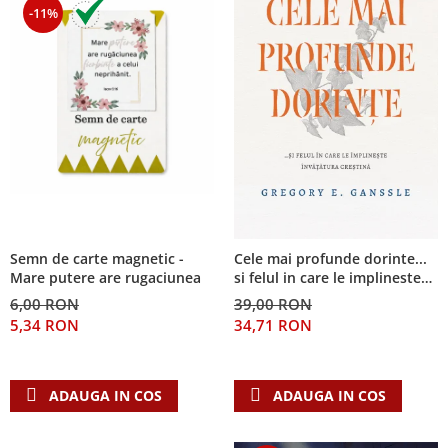
-11%
Semn de carte magnetic -
Cele mai profunde dorinte...
Mare putere are rugaciunea
si felul in care le implineste
invatatura crestina
6,00 RON
39,00 RON
5,34 RON
34,71 RON
ADAUGA IN COS
ADAUGA IN COS