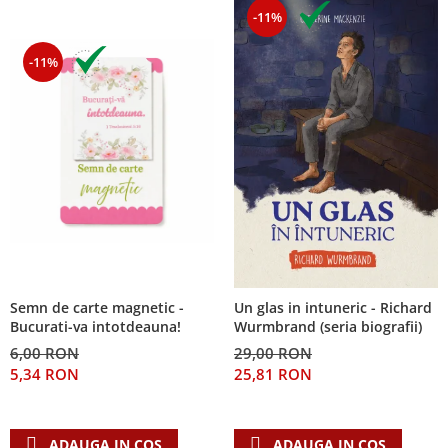
-11%
-11%
Semn de carte magnetic -
Un glas in intuneric - Richard
Bucurati-va intotdeauna!
Wurmbrand (seria biografii)
6,00 RON
29,00 RON
5,34 RON
25,81 RON
ADAUGA IN COS
ADAUGA IN COS