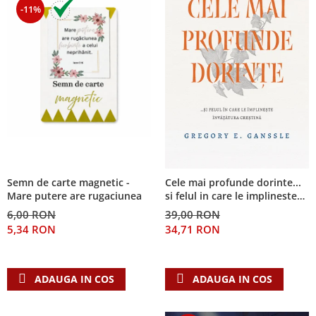
-11%
Semn de carte magnetic -
Cele mai profunde dorinte...
Mare putere are rugaciunea
si felul in care le implineste
invatatura crestina
6,00 RON
39,00 RON
5,34 RON
34,71 RON
ADAUGA IN COS
ADAUGA IN COS