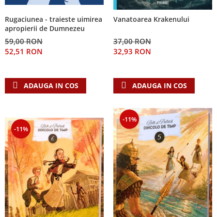
Rugaciunea - traieste uimirea
Vanatoarea Krakenului
apropierii de Dumnezeu
59,00 RON
37,00 RON
52,51 RON
32,93 RON
ADAUGA IN COS
ADAUGA IN COS
-11%
-11%