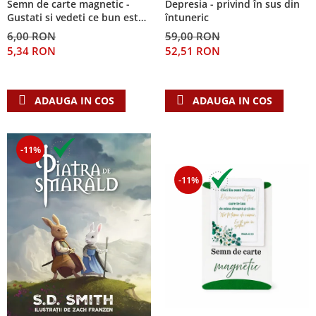
Semn de carte magnetic -
Depresia - privind în sus din
Despre afaceri
Gustati si vedeti ce bun este
întuneric
Dezvoltare personala
Domnul!
6,00 RON
59,00 RON
Leadership
5,34 RON
52,51 RON
Mediu
Sanatate / nutritie
ADAUGA IN COS
ADAUGA IN COS
-11%
-11%