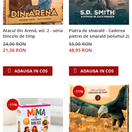
Piatra de smarald - Caderea
Atacul din Arenă, vol. 2 - seria
pietrei de smarald (volumul 2)
Dincolo de timp
55,00 RON
24,00 RON
48,95 RON
21,36 RON
ADAUGA IN COS
ADAUGA IN COS
-11%
-11%