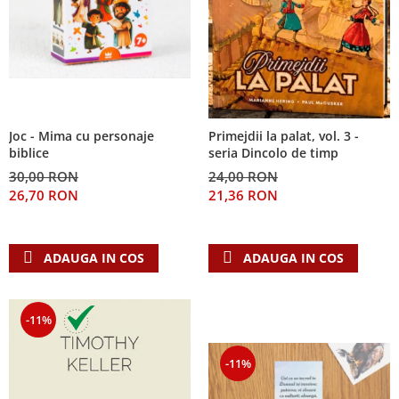
Joc - Mima cu personaje
Primejdii la palat, vol. 3 -
biblice
seria Dincolo de timp
30,00 RON
24,00 RON
26,70 RON
21,36 RON
ADAUGA IN COS
ADAUGA IN COS
-11%
-11%