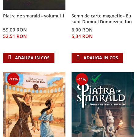
Semn de carte magnetic - Eu
Piatra de smarald - volumul 1
sunt Domnul Dumnezeul tau
6,00 RON
59,00 RON
5,34 RON
52,51 RON
ADAUGA IN COS
ADAUGA IN COS
-11%
-11%