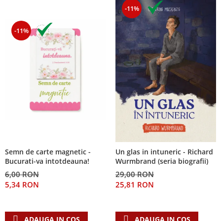
-11%
-11%
Semn de carte magnetic -
Un glas in intuneric - Richard
Bucurati-va intotdeauna!
Wurmbrand (seria biografii)
6,00 RON
29,00 RON
5,34 RON
25,81 RON
ADAUGA IN COS
ADAUGA IN COS