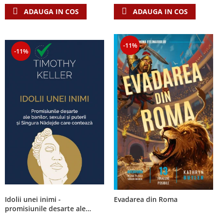
ADAUGA IN COS
ADAUGA IN COS
-11%
-11%
Idolii unei inimi -
Evadarea din Roma
promisiunile desarte ale
banilor, sexului si puterii si