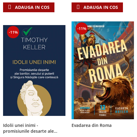
ADAUGA IN COS
ADAUGA IN COS
-11%
-11%
Idolii unei inimi -
Evadarea din Roma
promisiunile desarte ale
banilor, sexului si puterii si