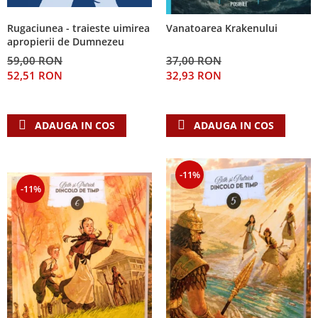
Rugaciunea - traieste uimirea
Vanatoarea Krakenului
apropierii de Dumnezeu
59,00 RON
37,00 RON
52,51 RON
32,93 RON
ADAUGA IN COS
ADAUGA IN COS
-11%
-11%