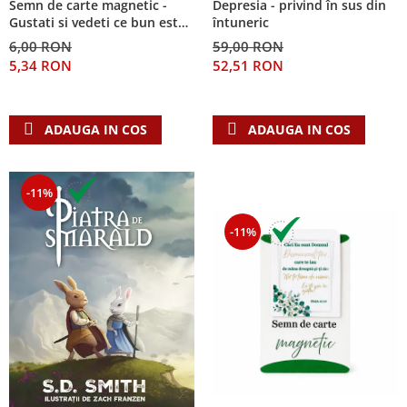
Semn de carte magnetic -
Depresia - privind în sus din
Despre afaceri
Gustati si vedeti ce bun este
întuneric
Dezvoltare personala
Domnul!
6,00 RON
59,00 RON
Leadership
5,34 RON
52,51 RON
Mediu
Sanatate / nutritie
ADAUGA IN COS
ADAUGA IN COS
-11%
-11%