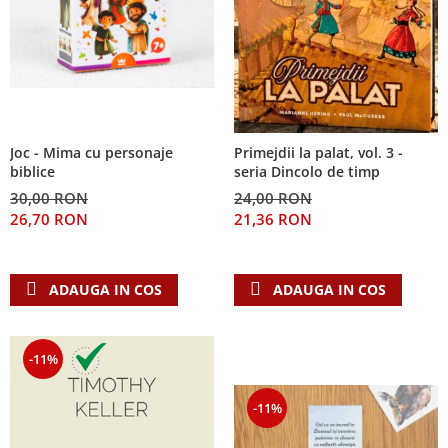
Joc - Mima cu personaje
Primejdii la palat, vol. 3 -
biblice
seria Dincolo de timp
30,00 RON
24,00 RON
26,70 RON
21,36 RON
ADAUGA IN COS
ADAUGA IN COS
-11%
-11%