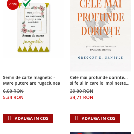
-11%
Semn de carte magnetic -
Cele mai profunde dorinte...
Mare putere are rugaciunea
si felul in care le implineste
invatatura crestina
6,00 RON
39,00 RON
5,34 RON
34,71 RON
ADAUGA IN COS
ADAUGA IN COS