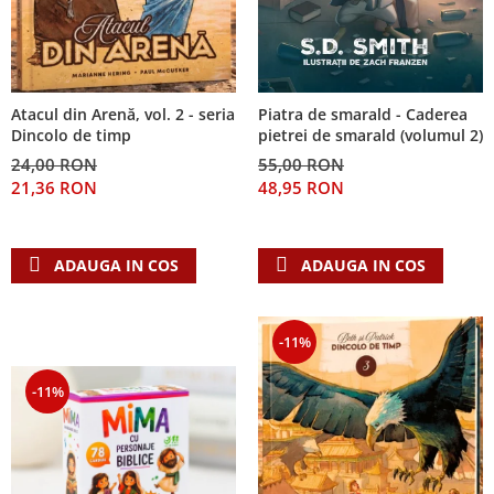
Piatra de smarald - Caderea
Atacul din Arenă, vol. 2 - seria
pietrei de smarald (volumul 2)
Dincolo de timp
55,00 RON
24,00 RON
48,95 RON
21,36 RON
ADAUGA IN COS
ADAUGA IN COS
-11%
-11%