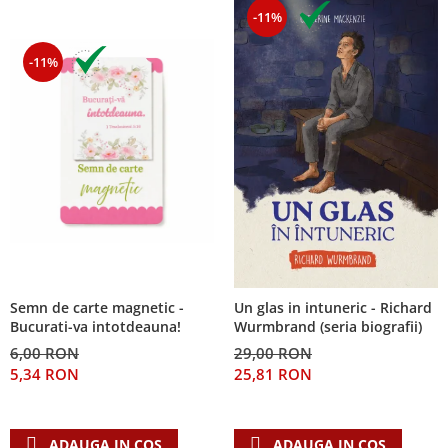
-11%
-11%
Semn de carte magnetic -
Un glas in intuneric - Richard
Bucurati-va intotdeauna!
Wurmbrand (seria biografii)
6,00 RON
29,00 RON
5,34 RON
25,81 RON
ADAUGA IN COS
ADAUGA IN COS