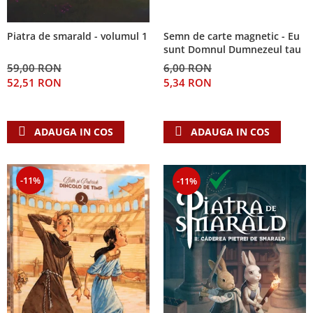
Semn de carte magnetic - Eu
Piatra de smarald - volumul 1
sunt Domnul Dumnezeul tau
6,00 RON
59,00 RON
5,34 RON
52,51 RON
ADAUGA IN COS
ADAUGA IN COS
-11%
-11%