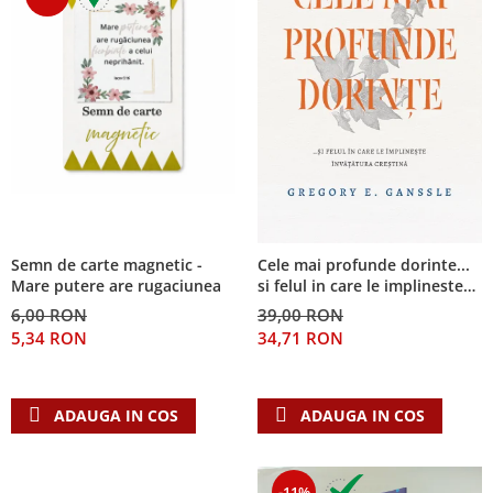
Semn de carte magnetic -
Cele mai profunde dorinte...
Mare putere are rugaciunea
si felul in care le implineste
invatatura crestina
6,00 RON
39,00 RON
5,34 RON
34,71 RON
ADAUGA IN COS
ADAUGA IN COS
-11%