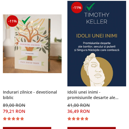
-11%
-11%
Indurari zilnice - devotional
Idolii unei inimi -
biblic
promisiunile desarte ale
banilor, sexului si puterii si
89,00 RON
41,00 RON
Singura Nadejde care
79,21 RON
36,49 RON
conteaza