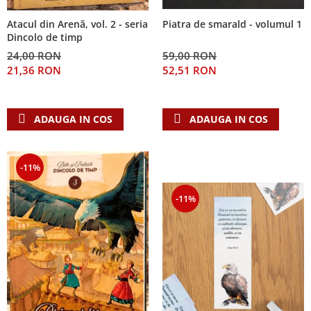
Atacul din Arenă, vol. 2 - seria
Piatra de smarald - volumul 1
Dincolo de timp
24,00 RON
59,00 RON
21,36 RON
52,51 RON
ADAUGA IN COS
ADAUGA IN COS
-11%
-11%