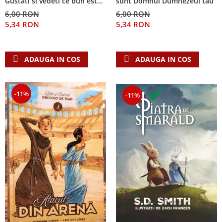
Gustati si vedeti ce bun este
sunt Domnul Dumnezeul tau
Domnul!
6,00 RON
6,00 RON
5,34 RON
5,34 RON
ADAUGA IN COS
ADAUGA IN COS
-11%
-11%