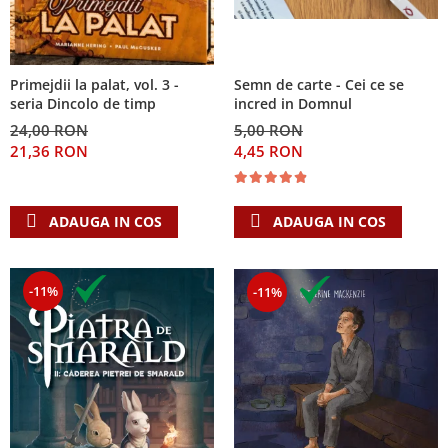
Primejdii la palat, vol. 3 -
Semn de carte - Cei ce se
seria Dincolo de timp
incred in Domnul
24,00 RON
5,00 RON
21,36 RON
4,45 RON
ADAUGA IN COS
ADAUGA IN COS
-11%
-11%