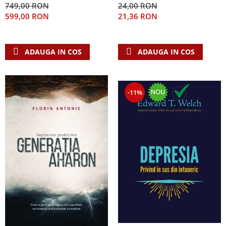
749,00 RON
24,00 RON
Teologie
599,00 RON
21,36 RON
A doua venire
Apologetica
ADAUGA IN COS
ADAUGA IN COS
Dogmatica
Istoria Bisericii
Misiune
-11%
Viata crestina
Contemporaneitate
Devotional
Diverse
Lupta Spirituala
Schimbarea caracterului
Slujire
Suferinta
Viata din belsug
Viata de zi cu zi