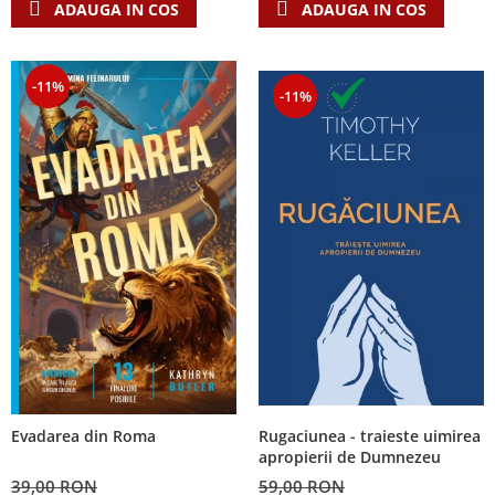
ADAUGA IN COS
ADAUGA IN COS
-11%
-11%
Rugaciunea - traieste uimirea
Evadarea din Roma
apropierii de Dumnezeu
59,00 RON
39,00 RON