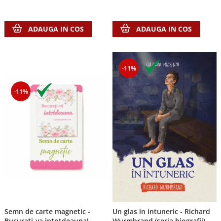
ADAUGA IN COS
ADAUGA IN COS
-11%
-11%
Semn de carte magnetic -
Un glas in intuneric - Richard
Bucurati-va intotdeauna!
Wurmbrand (seria biografii)