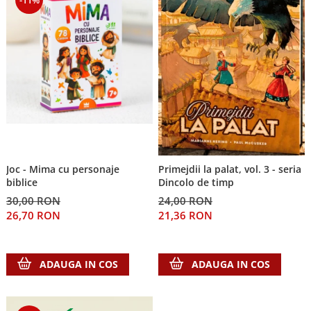
Joc - Mima cu personaje
Primejdii la palat, vol. 3 - seria
biblice
Dincolo de timp
30,00 RON
24,00 RON
26,70 RON
21,36 RON
ADAUGA IN COS
ADAUGA IN COS