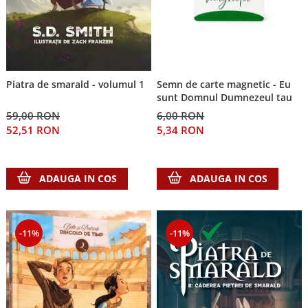
Semn de carte magnetic - Eu
Piatra de smarald - volumul 1
sunt Domnul Dumnezeul tau
6,00 RON
59,00 RON
5,34 RON
52,51 RON
ADAUGA IN COS
ADAUGA IN COS
-11%
-11%