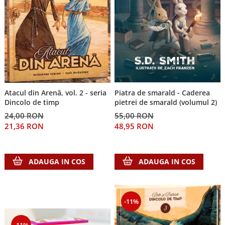
Atacul din Arenă, vol. 2 - seria
Piatra de smarald - Caderea
Dincolo de timp
pietrei de smarald (volumul 2)
24,00 RON
55,00 RON
21,36 RON
48,95 RON
ADAUGA IN COS
ADAUGA IN COS
-11%
-11%