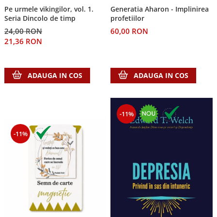
Pe urmele vikingilor, vol. 1.
Generatia Aharon - Implinirea
Teologie
Seria Dincolo de timp
profetiilor
A doua venire
24,00 RON
60,00 RON
Apologetica
21,36 RON
Dogmatica
Istoria Bisericii
ADAUGA IN COS
ADAUGA IN COS
Misiune
Viata crestina
Contemporaneitate
-11%
Devotional
Diverse
-11%
Lupta Spirituala
Schimbarea caracterului
Slujire
Suferinta
Viata din belsug
Viata de zi cu zi