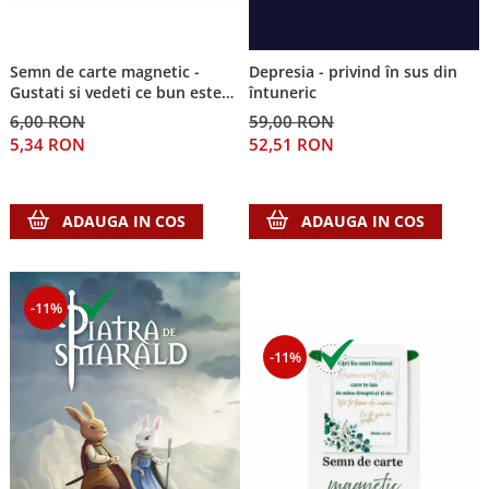
Despre afaceri
Dezvoltare personala
Leadership
Semn de carte magnetic -
Depresia - privind în sus din
Mediu
Gustati si vedeti ce bun este
întuneric
Domnul!
Sanatate / nutritie
6,00 RON
59,00 RON
5,34 RON
52,51 RON
ADAUGA IN COS
ADAUGA IN COS
-11%
-11%