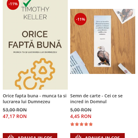
-11%
-11%
Semn de carte - Cei ce se
Orice fapta buna - munca ta si
incred in Domnul
lucrarea lui Dumnezeu
5,00 RON
53,00 RON
4,45 RON
47,17 RON
ADAUGA IN COS
ADAUGA IN COS