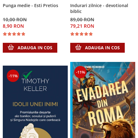
Punga medie - Esti Pretios
Indurari zilnice - devotional
biblic
10,00 RON
89,00 RON
8,90 RON
79,21 RON
ADAUGA IN COS
ADAUGA IN COS
-11%
-11%