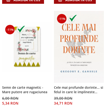
-11%
-11%
Semn de carte magnetic -
Cele mai profunde dorinte... si
Mare putere are rugaciunea
felul in care le implineste
invatatura crestina
6,00 RON
39,00 RON
5,34 RON
34,71 RON