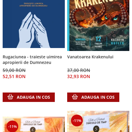
Rugaciunea - traieste uimirea
Vanatoarea Krakenului
apropierii de Dumnezeu
59,00 RON
37,00 RON
52,51 RON
32,93 RON
ADAUGA IN COS
ADAUGA IN COS
-11%
-11%