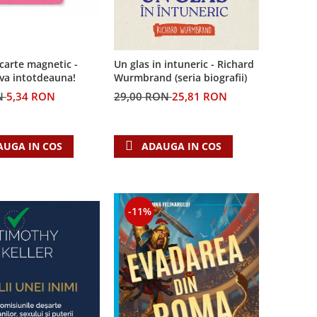
carte magnetic -
Un glas in intuneric - Richard
-va intotdeauna!
Wurmbrand (seria biografii)
N
5,34 RON
29,00 RON
25,81 RON
AUGA IN COS
ADAUGA IN COS
-11%