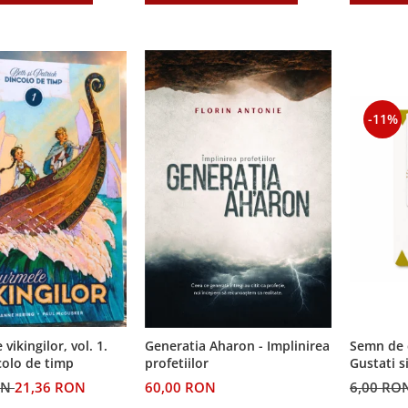
-11%
Semn de 
vikingilor, vol. 1.
Generatia Aharon - Implinirea
Gustati s
colo de timp
profetiilor
Domnul!
6,00 RO
ON
21,36 RON
60,00 RON