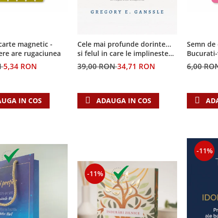
arte magnetic -
Semn de 
Cele mai profunde dorinte...
ere are rugaciunea
Bucurati
si felul in care le implineste
invatatura crestina
N
5,34 RON
6,00 RO
39,00 RON
34,71 RON
UGA IN COS
AD
ADAUGA IN COS
-11%
-11%