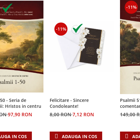
-11%
-11%
50 - Seria de
Felicitare - Sincere
Psalmii 5
i: Hristos in centru
Condoleante!
comentari
RON
97,90 RON
8,00 RON
7,12 RON
149,00 
UGA IN COS
ADAUGA IN COS
AD