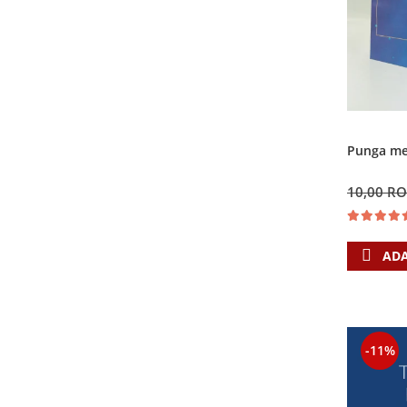
Punga med
10,00 R
ADA
-11%