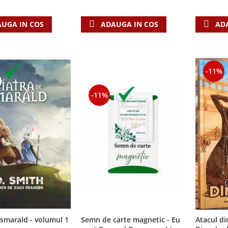
AD
UGA IN COS
ADAUGA IN COS
-11%
-11%
 smarald - volumul 1
Semn de carte magnetic - Eu
Atacul din