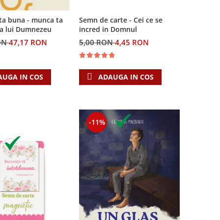
Semn de carte - Cei ce se
ta buna - munca ta
incred in Domnul
ea lui Dumnezeu
5,00 RON
4,45 RON
ON
47,17 RON
ADAUGA IN COS
AUGA IN COS
-11%