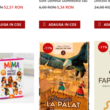
sunt Domnul Dumnezeul tau
Dincolo 
ON
52,51 RON
6,00 RON
5,34 RON
24,00 R
UGA IN COS
ADAUGA IN COS
AD
-11%
-11%