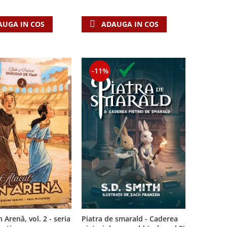
AUGA IN COS
ADAUGA IN COS
-11%
Piatra de smarald - Caderea
 Arenă, vol. 2 - seria