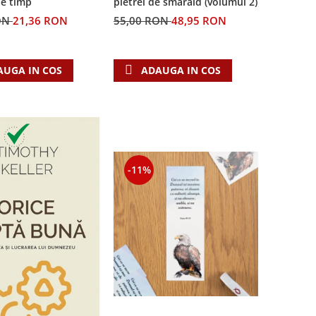
pietrei de smarald (volumul 2)
de timp
55,00 RON
48,95 RON
ON
21,36 RON
ADAUGA IN COS
AUGA IN COS
-11%