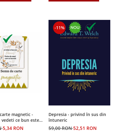
-11%
carte magnetic -
Depresia - privind în sus din
i vedeti ce bun este
întuneric
N
5,34 RON
59,00 RON
52,51 RON