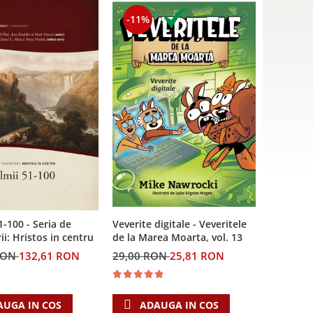
-11%
Veverite digitale - Veveritele
1-100 - Seria de
de la Marea Moarta, vol. 13
i: Hristos in centru
29,00 RON
25,81 RON
RON
132,61 RON
ADAUGA IN COS
AUGA IN COS