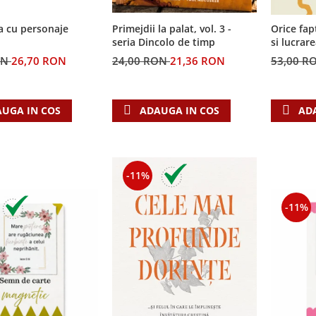
a cu personaje
Primejdii la palat, vol. 3 -
Orice fap
seria Dincolo de timp
si lucrar
ON
26,70 RON
24,00 RON
21,36 RON
53,00 R
UGA IN COS
ADAUGA IN COS
AD
-11%
-11%