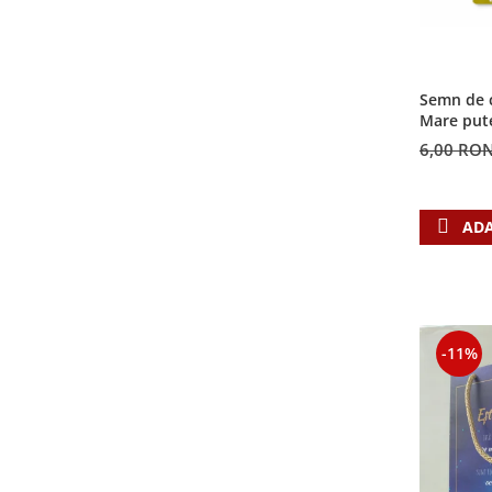
Semn de c
Mare put
6,00 RO
ADA
-11%