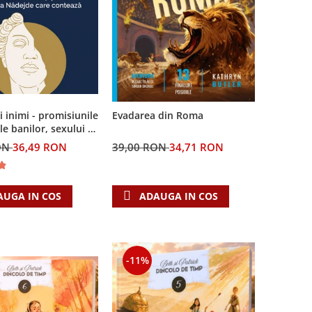
ei inimi - promisiunile
Evadarea din Roma
le banilor, sexului si
i Singura Nadejde
ON
36,49 RON
39,00 RON
34,71 RON
teaza
AUGA IN COS
ADAUGA IN COS
-11%