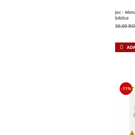
Contemporaneitate
Devotional
Joc - Mim
biblice
Diverse
30,00 R
Lupta Spirituala
Schimbarea caracterului
Slujire
ADA
Suferinta
Viata din belsug
Viata de zi cu zi
Despre afaceri
Dezvoltare personala
-11%
Leadership
Mediu
Sanatate / nutritie