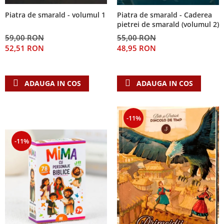
Piatra de smarald - volumul 1
Piatra de smarald - Caderea
pietrei de smarald (volumul 2)
59,00 RON
55,00 RON
52,51 RON
48,95 RON
ADAUGA IN COS
ADAUGA IN COS
-11%
-11%