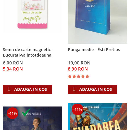
Semn de carte magnetic -
Punga medie - Esti Pretios
Bucurati-va intotdeauna!
6,00 RON
10,00 RON
5,34 RON
8,90 RON
ADAUGA IN COS
ADAUGA IN COS
-11%
-11%