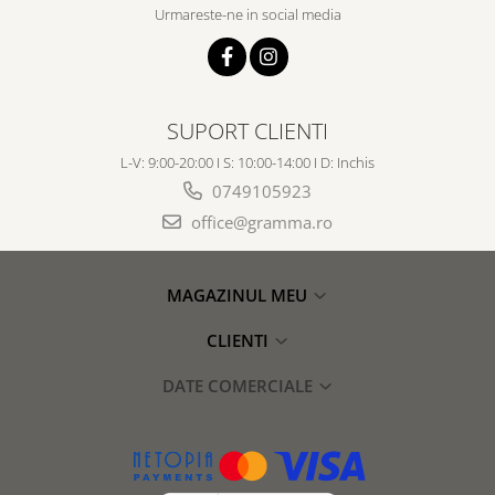
Urmareste-ne in social media
SUPORT CLIENTI
L-V: 9:00-20:00 I S: 10:00-14:00 I D: Inchis
0749105923
office@gramma.ro
MAGAZINUL MEU
CLIENTI
DATE COMERCIALE