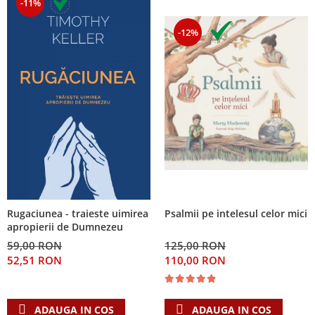
-11%
-12%
Psalmii pe intelesul celor mici
Rugaciunea - traieste uimirea
apropierii de Dumnezeu
125,00 RON
59,00 RON
110,00 RON
52,51 RON
ADAUGA IN COS
ADAUGA IN COS