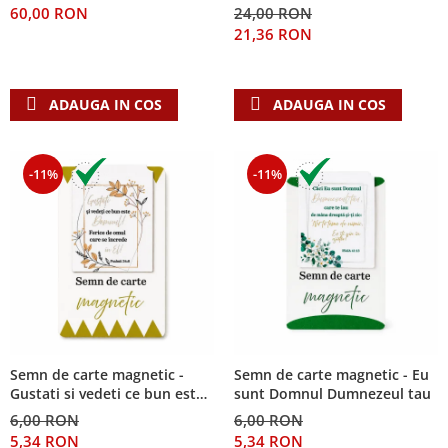
60,00 RON
24,00 RON
Teologie
21,36 RON
A doua venire
Apologetica
ADAUGA IN COS
ADAUGA IN COS
Dogmatica
Istoria Bisericii
Misiune
-11%
-11%
Viata crestina
Contemporaneitate
Devotional
Diverse
Lupta Spirituala
Schimbarea caracterului
Slujire
Suferinta
Semn de carte magnetic -
Semn de carte magnetic - Eu
Gustati si vedeti ce bun este
sunt Domnul Dumnezeul tau
Viata din belsug
Domnul!
6,00 RON
6,00 RON
Viata de zi cu zi
5,34 RON
5,34 RON