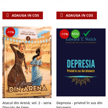
Despre afaceri
Dezvoltare personala
Leadership
ADAUGA IN COS
ADAUGA IN COS
Mediu
Sanatate / nutritie
-11%
-11%
Atacul din Arenă, vol. 2 - seria
Depresia - privind în sus din
Dincolo de timp
întuneric