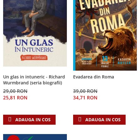
Un glas in intuneric - Richard
Evadarea din Roma
Wurmbrand (seria biografii)
29,00 RON
39,00 RON
25,81 RON
34,71 RON
ADAUGA IN COS
ADAUGA IN COS