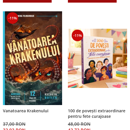
-11%
-11%
100 de povești extraordinare
Vanatoarea Krakenului
pentru fete curajoase
48,00 RON
37,00 RON