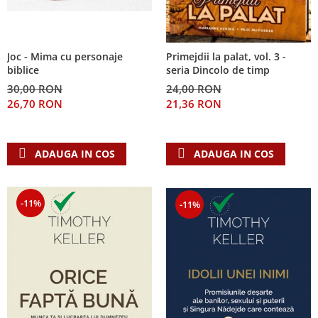
Joc - Mima cu personaje
Primejdii la palat, vol. 3 -
biblice
seria Dincolo de timp
30,00 RON
24,00 RON
26,70 RON
21,36 RON
ADAUGA IN COS
ADAUGA IN COS
-11%
-11%