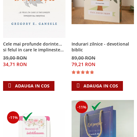
Cele mai profunde dorinte...
Indurari zilnice - devotional
si felul in care le implineste
biblic
invatatura crestina
39,00 RON
89,00 RON
34,71 RON
79,21 RON
ADAUGA IN COS
ADAUGA IN COS
-11%
-11%