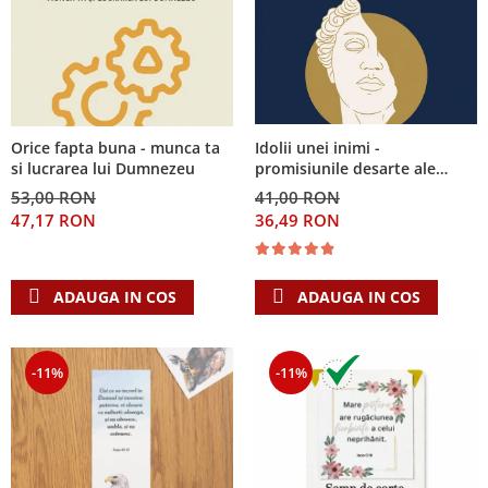
Idolii unei inimi -
Orice fapta buna - munca ta
promisiunile desarte ale
si lucrarea lui Dumnezeu
banilor, sexului si puterii si
41,00 RON
53,00 RON
Singura Nadejde care
36,49 RON
47,17 RON
conteaza
ADAUGA IN COS
ADAUGA IN COS
-11%
-11%