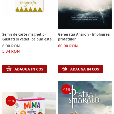
Semn de carte magnetic -
Generatia Aharon - Implinirea
Gustati si vedeti ce bun este
profetiilor
Domnul!
6,00 RON
60,00 RON
5,34 RON
ADAUGA IN COS
ADAUGA IN COS
-11%
-11%