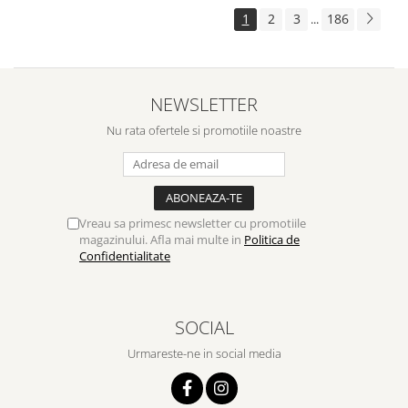
1
2
3
186
...
NEWSLETTER
Nu rata ofertele si promotiile noastre
Vreau sa primesc newsletter cu promotiile
magazinului. Afla mai multe in
Politica de
Confidentialitate
SOCIAL
Urmareste-ne in social media