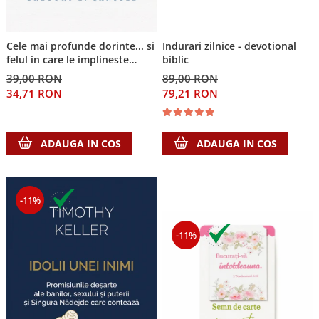
Cele mai profunde dorinte... si
Indurari zilnice - devotional
felul in care le implineste
biblic
invatatura crestina
39,00 RON
89,00 RON
34,71 RON
79,21 RON
ADAUGA IN COS
ADAUGA IN COS
-11%
-11%