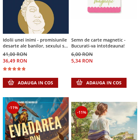
Idolii unei inimi - promisiunile
Semn de carte magnetic -
desarte ale banilor, sexului si
Bucurati-va intotdeauna!
puterii si Singura Nadejde care
41,00 RON
6,00 RON
conteaza
36,49 RON
5,34 RON
ADAUGA IN COS
ADAUGA IN COS
-11%
-11%