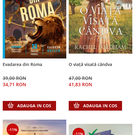
Evadarea din Roma
O viață visată cândva
39,00 RON
47,00 RON
34,71 RON
41,83 RON
ADAUGA IN COS
ADAUGA IN COS
-11%
-11%