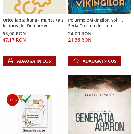
Despre afaceri
Dezvoltare personala
Leadership
Orice fapta buna - munca ta si
Pe urmele vikingilor, vol. 1.
Mediu
lucrarea lui Dumnezeu
Seria Dincolo de timp
Sanatate / nutritie
53,00 RON
24,00 RON
47,17 RON
21,36 RON
ADAUGA IN COS
ADAUGA IN COS
-11%