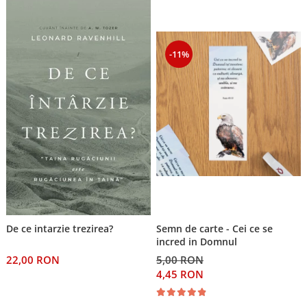
-11%
Semn de carte - Cei ce se
De ce intarzie trezirea?
incred in Domnul
5,00 RON
22,00 RON
4,45 RON