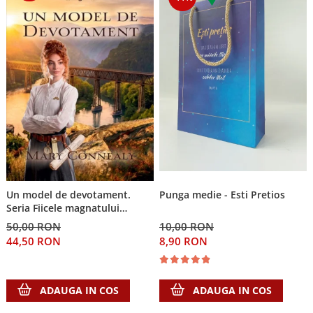
Un model de devotament.
Punga medie - Esti Pretios
Seria Fiicele magnatului
forestier 3
50,00 RON
10,00 RON
44,50 RON
8,90 RON
ADAUGA IN COS
ADAUGA IN COS