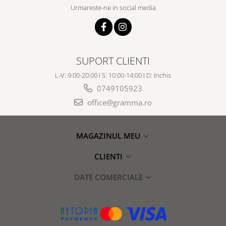
Urmareste-ne in social media
SUPORT CLIENTI
L-V: 9:00-20:00 I S: 10:00-14:00 I D: Inchis
0749105923
office@gramma.ro
MAGAZINUL MEU
CLIENTI
DATE COMERCIALE