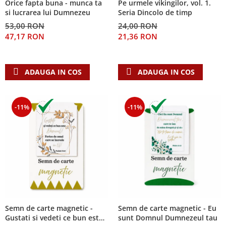
Orice fapta buna - munca ta
Pe urmele vikingilor, vol. 1.
Despre afaceri
si lucrarea lui Dumnezeu
Seria Dincolo de timp
Dezvoltare personala
53,00 RON
24,00 RON
Leadership
47,17 RON
21,36 RON
Mediu
Sanatate / nutritie
ADAUGA IN COS
ADAUGA IN COS
-11%
-11%
Semn de carte magnetic -
Semn de carte magnetic - Eu
Gustati si vedeti ce bun este
sunt Domnul Dumnezeul tau