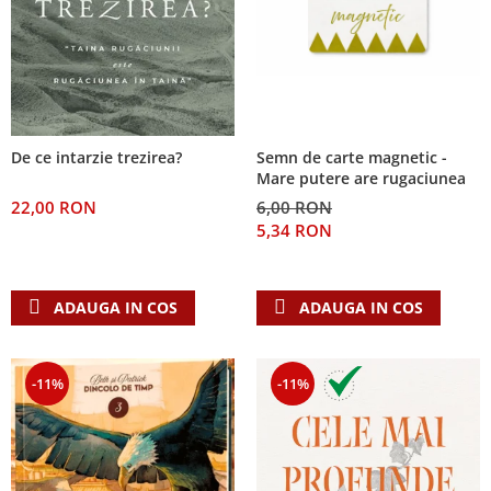
De ce intarzie trezirea?
Semn de carte magnetic -
Mare putere are rugaciunea
22,00 RON
6,00 RON
5,34 RON
ADAUGA IN COS
ADAUGA IN COS
-11%
-11%