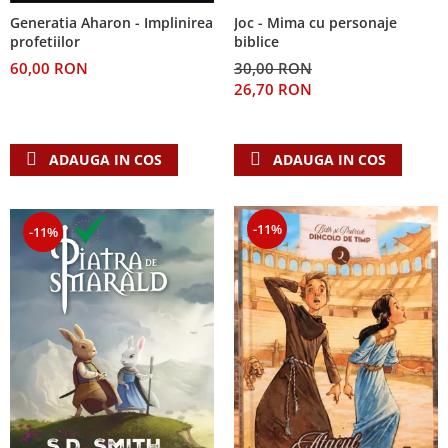
Generatia Aharon - Implinirea
Joc - Mima cu personaje
profetiilor
biblice
60,00 RON
30,00 RON
26,70 RON
ADAUGA IN COS
ADAUGA IN COS
-11%
-11%