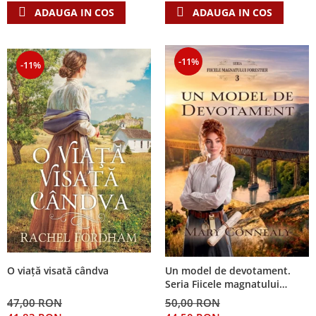
ADAUGA IN COS
ADAUGA IN COS
-11%
-11%
O viață visată cândva
Un model de devotament.
Seria Fiicele magnatului
forestier 3
47,00 RON
50,00 RON