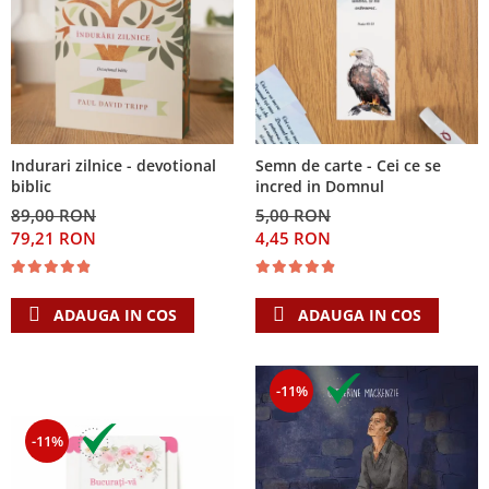
Indurari zilnice - devotional
Semn de carte - Cei ce se
biblic
incred in Domnul
89,00 RON
5,00 RON
79,21 RON
4,45 RON
ADAUGA IN COS
ADAUGA IN COS
-11%
-11%