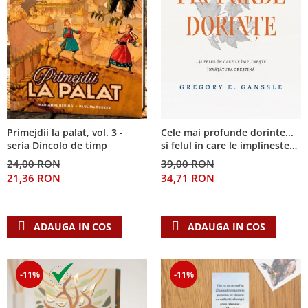
Primejdii la palat, vol. 3 -
Cele mai profunde dorinte...
seria Dincolo de timp
si felul in care le implineste
invatatura crestina
24,00 RON
39,00 RON
21,36 RON
34,71 RON
ADAUGA IN COS
ADAUGA IN COS
-11%
-11%