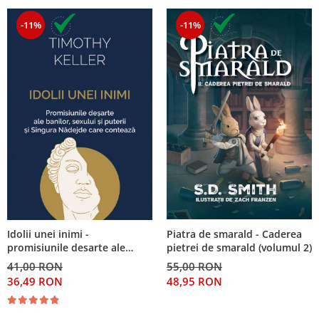
-11%
-11%
Piatra de smarald - Caderea
Idolii unei inimi -
pietrei de smarald (volumul 2)
promisiunile desarte ale
banilor, sexului si puterii si
55,00 RON
41,00 RON
Singura Nadejde care
48,95 RON
36,49 RON
conteaza