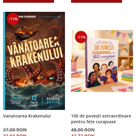
-11%
-11%
100 de povești extraordinare
Vanatoarea Krakenului
pentru fete curajoase
48,00 RON
37,00 RON