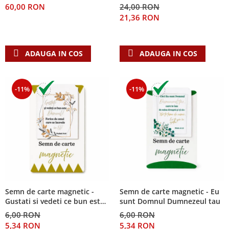
60,00 RON
24,00 RON
Teologie
21,36 RON
A doua venire
Apologetica
ADAUGA IN COS
ADAUGA IN COS
Dogmatica
Istoria Bisericii
Misiune
-11%
-11%
Viata crestina
Contemporaneitate
Devotional
Diverse
Lupta Spirituala
Schimbarea caracterului
Slujire
Suferinta
Semn de carte magnetic -
Semn de carte magnetic - Eu
Gustati si vedeti ce bun este
sunt Domnul Dumnezeul tau
Viata din belsug
Domnul!
6,00 RON
6,00 RON
Viata de zi cu zi
5,34 RON
5,34 RON