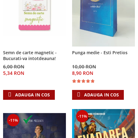
Semn de carte magnetic -
Punga medie - Esti Pretios
Bucurati-va intotdeauna!
6,00 RON
10,00 RON
5,34 RON
8,90 RON
ADAUGA IN COS
ADAUGA IN COS
-11%
-11%