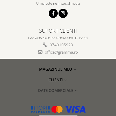
Urmareste-ne in social media
SUPORT CLIENTI
L-V: 9:00-20:00 I S: 10:00-14:00 I D: Inchis
0749105923
office@gramma.ro
MAGAZINUL MEU
CLIENTI
DATE COMERCIALE