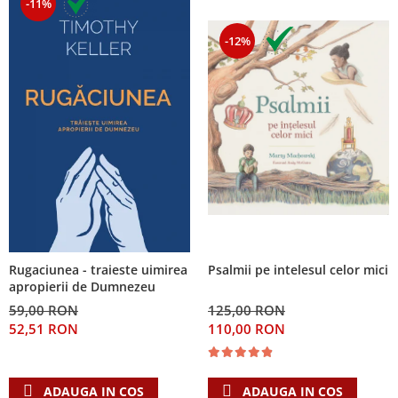
-11%
-12%
Psalmii pe intelesul celor mici
Rugaciunea - traieste uimirea
apropierii de Dumnezeu
125,00 RON
59,00 RON
110,00 RON
52,51 RON
ADAUGA IN COS
ADAUGA IN COS