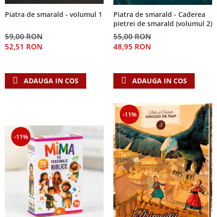
Piatra de smarald - volumul 1
Piatra de smarald - Caderea
pietrei de smarald (volumul 2)
59,00 RON
55,00 RON
52,51 RON
48,95 RON
ADAUGA IN COS
ADAUGA IN COS
-11%
-11%