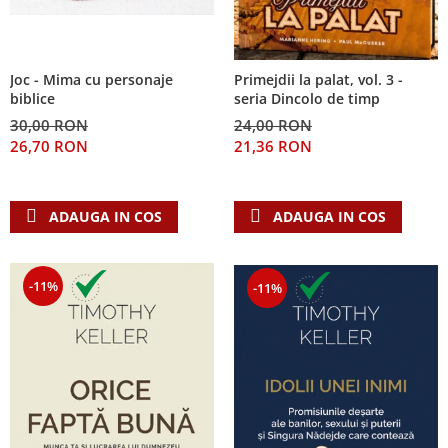
Joc - Mima cu personaje
Primejdii la palat, vol. 3 -
biblice
seria Dincolo de timp
30,00 RON
24,00 RON
26,70 RON
21,36 RON
ADAUGA IN COS
ADAUGA IN COS
-11%
-11%