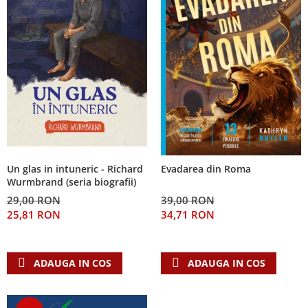
Un glas in intuneric - Richard
Evadarea din Roma
Wurmbrand (seria biografii)
29,00 RON
39,00 RON
25,81 RON
34,71 RON
ADAUGA IN COS
ADAUGA IN COS