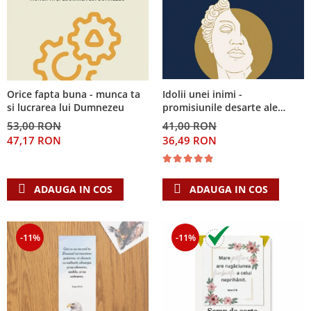
Idolii unei inimi -
Orice fapta buna - munca ta
promisiunile desarte ale
si lucrarea lui Dumnezeu
banilor, sexului si puterii si
41,00 RON
53,00 RON
Singura Nadejde care
36,49 RON
47,17 RON
conteaza
ADAUGA IN COS
ADAUGA IN COS
-11%
-11%