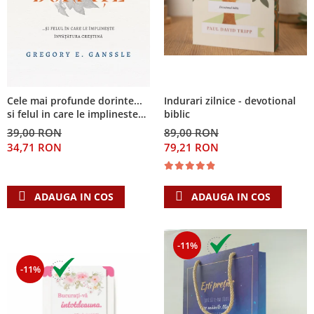
Cele mai profunde dorinte...
Indurari zilnice - devotional
si felul in care le implineste
biblic
invatatura crestina
39,00 RON
89,00 RON
34,71 RON
79,21 RON
ADAUGA IN COS
ADAUGA IN COS
-11%
-11%