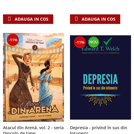
Despre afaceri
Dezvoltare personala
Leadership
ADAUGA IN COS
ADAUGA IN COS
Mediu
Sanatate / nutritie
-11%
-11%
Atacul din Arenă, vol. 2 - seria
Depresia - privind în sus din
Dincolo de timp
întuneric