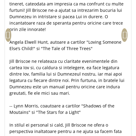
Despre afaceri
tineret, cateodata am impresia ca ma confrunt cu multe
Dezvoltare personala
furtuni! Jill Briscoe ne-a ajutat sa intrezarim bucuria lui
Dumnezeu in intristare si pacea Lui in durere. O
Leadership
incantatoare raza de speranta pentru oricine care trece
Mediu
prin zile innorate!
Sanatate / nutritie
Angela Elwell Hunt, autoare a cartilor "Loving Someone
Else’s Child!" si "The Tale of Three Trees"
Jill Briscoe ne relateaza cu claritate evenimentele din
cartea Iov si, cu caldura si intelegere, ea face legatura
dintre Iov, familia lui si Dumnezeul nostru, iar mai apoi
legatura cu fiecare dintre noi. Prin furtuna, in bratele lui
Dumnezeu este un manual pentru oricine care indura
greutati, fie ele mici sau mari.
-- Lynn Morris, coautoare a cartilor "Shadows of the
Moutains" si "The Stars for a Light"
In stilul ei personal si cald, Jill Briscoe ne ofera o
perspectiva inaltatoare pentru a ne ajuta sa facem fata