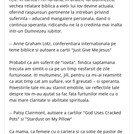
vechea relatare biblica a vietii lui Iov devine actuala,
Teologie
oferind raspunsuri pertinente la intrebari privind
A doua venire
suferinta – aducand mangaiere personala, dand o
Apologetica
continua speranta, ridicandu-ne la o credinta mai inalta
intr‑un Dumnezeu iubitor.
Dogmatica
Istoria Bisericii
-- Anne Graham Lotz, conferentiara internationala pe
Misiune
teme biblice si autoare a cartii "Just Give Me Jesus"
Viata crestina
Probabil ca am suferit de "iovita", fiindca saptamana
Contemporaneitate
trecuta am simtit-o ca pe un timp nesfarsit de zile
Devotional
furtunoase. Iti multumesc, Jill, pentru ca mi-ai reamintit
Diverse
ca atat timp cat am suflare, vor fi greutati – si speranta.
Povestirile tale mi-au starnit emotiile, iar reflectiile tale
Lupta Spirituala
despre Iov m-au ajutat sa fac fata furtunilor mele cu o
Schimbarea caracterului
mai mare claritate si abilitate spirituala.
Slujire
Suferinta
-- Patsy Clairmont, autoare a cartilor "God Uses Cracked
Viata din belsug
Pots" si "Stardust on My Pillow"
Viata de zi cu zi
Ca mama, ca femeie cu o cariera si ca sotie de pastor de