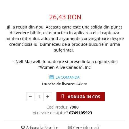
Discipline spirituale
Pix plastic
Tablouri
Rugaciune
Jocuri
Sibiu
26,43 RON
Eseuri
Jurnale
Alte suveniruri
Familie
Jill a reusit din nou. Aceasta carte este una solida din punct
Carti postale
Jurnal de Rugaciune
de vedere biblic, este practica in aplicarea ei si capteaza
Barbati
Jurnal
Limba Engleza
mintea cititorului, aducand argumente convingatoare despre
Cresterea copiilor
Magneti
Limba Română
credinciosia lui Dumnezeu de a produce bucurie in urma
Femei
Suport pahar
suferintei.
Magneti
Relatii
Tablouri
Foarte puternici
-- Nell Maxwell, fondatoare si presedinta a organizatiei
Sexualitate
Sinaia
Ornament
"Women Alive Canada", Inc
Tineri
Magneti
Pentru birou
LA COMANDA
Viata de familie
Suport pahar
Pentru copii
Durata de livrare:
24 ore
Harfe / Partituri
Timisoara
Obiecte decorative
Instrumente pastorale
ADAUGA IN COS
Alte suveniruri
Oglinda
Consiliere
Carti postale
Cod Produs:
7980
Pix+Semn de carte
Despre biserica
Jurnale
Ai nevoie de ajutor?
0749105923
Portofel
Predici/ Schite de predici
Magneti
Produse din lemn
Resurse studiu biblic
Suport pahar
Adauga la Favorite
Cere informatii