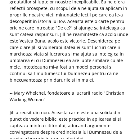
greutatilor si luptelor noastre inexplicabile. Ea ne ofera
reflectii proaspete, cu scopul de a ne ajuta sa aplicam in
propriile noastre vieti minunatele lectii pe care ea le-a
descoperit in istoria lui Iov. Aceasta este o carte pentru
oricine care intreaba: "De ce?" si ajunge sa inteleaga ca
sunt cateva raspunsuri. Jill ne reaminteste ca acolo unde
este Vestea Buna, acolo este victorie. Deschiderea pe
care o are Jill si vulnerabilitatea ei sunt lucruri care ii
marcheaza viata si lucrarea si ma ajuta sa inteleg ca in
umblarea ei cu Dumnezeu ea are lupte similare cu ale
mele. Intotdeauna mi-a fost un model personal si
continui sa-I multumesc lui Dumnezeu pentru ca ne
binecuvanteaza prin darurile si inima ei.
-- Mary Whelchel, fondatoare a lucrarii radio "Christian
Working Woman"
Jill a reusit din nou. Aceasta carte este una solida din
punct de vedere biblic, este practica in aplicarea ei si
capteaza mintea cititorului, aducand argumente
convingatoare despre credinciosia lui Dumnezeu de a
produce bucurie in urma suferintei.