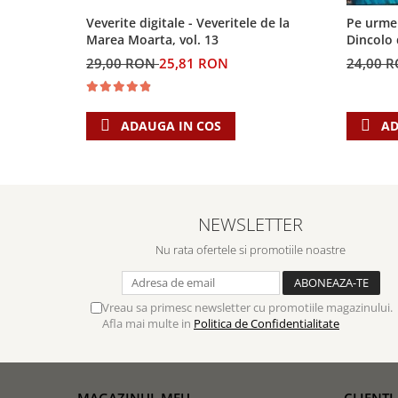
Biografii
Set cadou
Veverite digitale - Veveritele de la
Pe urmele
Eseuri
Statuete
Marea Moarta, vol. 13
Dincolo
Marturii
29,00 RON
25,81 RON
24,00 
Sticle apa
Romane
Suport pentru pahar
Meditatii
Tablouri
Pedagogie
ADAUGA IN COS
AD
Tablouri canvas
Poezii
Termos
Reviste
Sanatate
NEWSLETTER
Teologie
Nu rata ofertele si promotiile noastre
A doua venire
Apologetica
Vreau sa primesc newsletter cu promotiile magazinului.
Dogmatica
Afla mai multe in
Politica de Confidentialitate
Istoria Bisericii
Misiune
Viata crestina
MAGAZINUL MEU
CLIENTI