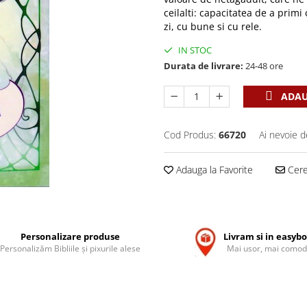
ceilalti: capacitatea de a primi
zi, cu bune si cu rele.
IN STOC
Durata de livrare:
24-48 ore
ADAU
Cod Produs:
66720
Ai nevoie d
Adauga la Favorite
Cere 
Personalizare produse
Livram si in easyb
Personalizăm Bibliile și pixurile alese
Mai usor, mai comod