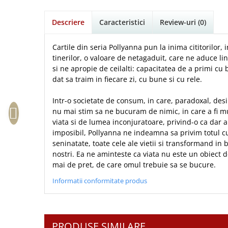
Istorie
Suport Pahar
Copii
Povesti care spun adevarul
Medii
Psihologie
Cluj-Napoca
Mici
Cutie cu versete
Puiul Istet
Descriere
Caracteristici
Review-uri
(0)
Filosofie
Iasi
Noul Testament
Display foto
R. C. Sproul
Alte studii
Oradea
Cartile din seria Pollyanna pun la inima cititorilor, i
Pentru adolescenti
Emblema auto
Romane
Critica de arta
tinerilor, o valoare de netagaduit, care ne aduce l
Alte suveniruri
Pentru femei
Felicitare
cultura generala
Timothy Keller
si ne apropie de ceilalti: capacitatea de a primi cu 
Carti postale
dat sa traim in fiecare zi, cu bune si cu rele.
Psihologie practica
Husă Biblie
Vestea buna pentru inimi micute
Jurnale
Stiinta
Instrumente de scris
Veveritele de la Marea Moarta
Intr-o societate de consum, in care, paradoxal, des
Magneti
Devotional zilnic
nu mai stim sa ne bucuram de nimic, in care a fi m
Pix metalic
Suport pahar
Viata crestina
viata si de lumea inconjuratoare, privind-o ca dar 
Discipline spirituale
Pix plastic
Tablouri
imposibil, Pollyanna ne indeamna sa privim totul cu
Rugaciune
Jocuri
Sibiu
seninatate, toate cele ale vietii si transformand in
Eseuri
nostri. Ea ne aminteste ca viata nu este un obiect d
Jurnale
Alte suveniruri
mai de pret, de care omul trebuie sa se bucure.
Familie
Carti postale
Jurnal de Rugaciune
Informatii conformitate produs
Barbati
Jurnal
Limba Engleza
Cresterea copiilor
Magneti
Limba Română
Femei
Suport pahar
Magneti
Relatii
Tablouri
PRODUSE SIMILARE
Foarte puternici