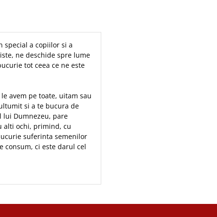
n special a copiilor si a
iniste, ne deschide spre lume
bucurie tot ceea ce ne este
i le avem pe toate, uitam sau
ultumit si a te bucura de
al lui Dumnezeu, pare
 alti ochi, primind, cu
 bucurie suferinta semenilor
e consum, ci este darul cel