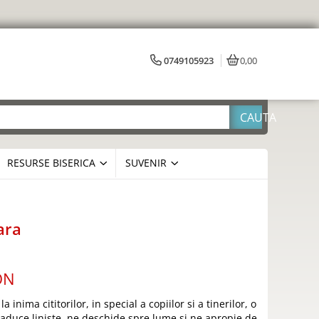
0749105923
0,00
RESURSE BISERICA
SUVENIR
ara
ON
 inima cititorilor, in special a copiilor si a tinerilor, o
 aduce liniste, ne deschide spre lume si ne apropie de