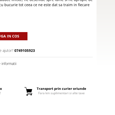
 cu bucurie tot ceea ce ne este dat sa traim in fiecare
GA IN COS
e ajutor?
0749105923
informatii
ox
Transport prin curier oriunde
!
Fara km suplimentari si alte taxe