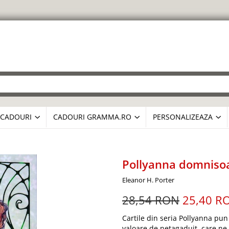
CADOURI
CADOURI GRAMMA.RO
PERSONALIZEAZA
Pollyanna domniso
Eleanor H. Porter
28,54 RON
25,40 R
Cartile din seria Pollyanna pun la
valoare de netagaduit, care ne