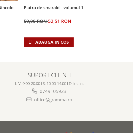
 Dincolo
Piatra de smarald - volumul 1
Piatra de 
smarald (v
59,00 RON
52,51 RON
55,00 RO
ADAUGA IN COS
ADAU
SUPORT CLIENTI
L-V: 9:00-20:00 I S: 10:00-14:00 I D: Inchis
0749105923
office@gramma.ro