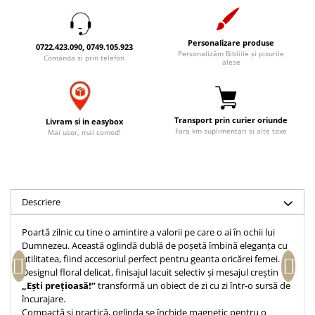
Accesorii birou
Instrumente teologice
Tablouri
Rame foto
Transilvania
Alte studii
Personalizare produse
0722.423.090, 0749.105.923
Tablouri din lemn
Atlase
Carti postale
Personalizăm Bibliile și pixurile
Comanda si prin telefon
alese
Pungi cadou cu versete
Comentarii
Magneti
Puzzle
Dictionare
Enciclopedii
Sacoșă
Transport prin curier oriunde
Livram si in easybox
Literatura
Fara km suplimentari si alte taxe
Semne de carte
Mai usor, mai comod!
Biografii
Set cadou
Eseuri
Statuete
Marturii
Sticle apa
Descriere
Romane
Suport pentru pahar
Meditatii
Poartă zilnic cu tine o amintire a valorii pe care o ai în ochii lui
Tablouri
Pedagogie
Dumnezeu. Această oglindă dublă de poșetă îmbină eleganța cu
utilitatea, fiind accesoriul perfect pentru geanta oricărei femei.
Tablouri canvas
Poezii
Designul floral delicat, finisajul lacuit selectiv și mesajul creștin
Termos
„Ești prețioasă!”
transformă un obiect de zi cu zi într-o sursă de
Reviste
încurajare.
Sanatate
Compactă și practică, oglinda se închide magnetic pentru o