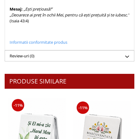
Despre afaceri
Mesaj:
„Ești prețioasă!”
Dezvoltare personala
„Deoarece ai preț în ochii Mei, pentru că ești prețuită și te iubesc.”
Leadership
(Isaia 43:4)
Mediu
Sanatate / nutritie
Informatii conformitate produs
Review-uri
(0)
PRODUSE SIMILARE
-11%
-11%