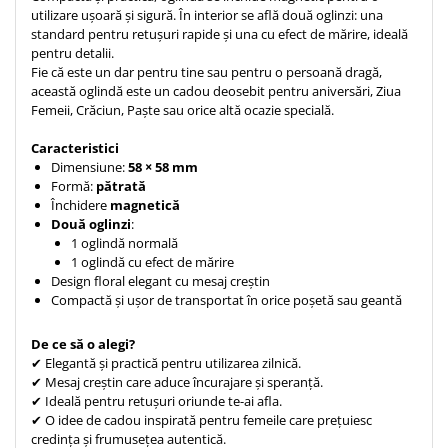
utilizare ușoară și sigură. În interior se află două oglinzi: una
Teologie
standard pentru retușuri rapide și una cu efect de mărire, ideală
pentru detalii.
A doua venire
Fie că este un dar pentru tine sau pentru o persoană dragă,
Apologetica
această oglindă este un cadou deosebit pentru aniversări, Ziua
Dogmatica
Femeii, Crăciun, Paște sau orice altă ocazie specială.
Istoria Bisericii
Caracteristici
Misiune
Dimensiune:
58 × 58 mm
Viata crestina
Formă:
pătrată
Închidere
magnetică
Contemporaneitate
Două oglinzi
:
Devotional
1 oglindă normală
1 oglindă cu efect de mărire
Diverse
Design floral elegant cu mesaj creștin
Lupta Spirituala
Compactă și ușor de transportat în orice poșetă sau geantă
Schimbarea caracterului
De ce să o alegi?
Slujire
✔ Elegantă și practică pentru utilizarea zilnică.
Suferinta
✔ Mesaj creștin care aduce încurajare și speranță.
Viata din belsug
✔ Ideală pentru retușuri oriunde te-ai afla.
✔ O idee de cadou inspirată pentru femeile care prețuiesc
Viata de zi cu zi
credința și frumusețea autentică.