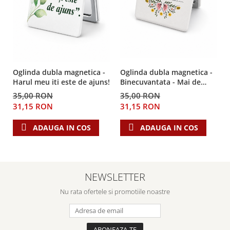
Oglinda dubla magnetica -
Oglinda dubla magnetica -
Binecuvantata - Mai de
Harul meu iti este de ajuns!
preț decât mărgăritarele -
35,00 RON
35,00 RON
Gramma.ro
31,15 RON
31,15 RON
ADAUGA IN COS
ADAUGA IN COS
NEWSLETTER
Nu rata ofertele si promotiile noastre