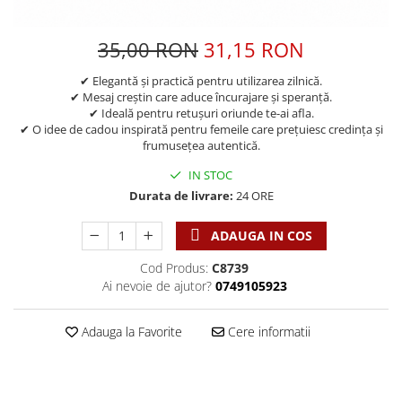
Discipline spirituale
Pix plastic
Tablouri
Viata crestina
Rugaciune
Jocuri
Sibiu
35,00 RON
31,15 RON
Eseuri
Jurnale
Alte suveniruri
Familie
✔ Elegantă și practică pentru utilizarea zilnică.
Carti postale
Jurnal de Rugaciune
✔ Mesaj creștin care aduce încurajare și speranță.
Barbati
Jurnal
Limba Engleza
✔ Ideală pentru retușuri oriunde te-ai afla.
✔ O idee de cadou inspirată pentru femeile care prețuiesc credința și
Cresterea copiilor
Magneti
Limba Română
frumusețea autentică.
Femei
Suport pahar
Magneti
IN STOC
Relatii
Tablouri
Foarte puternici
Durata de livrare:
24 ORE
Sexualitate
Sinaia
Ornament
Tineri
Magneti
Pentru birou
ADAUGA IN COS
Viata de familie
Suport pahar
Pentru copii
Cod Produs:
C8739
Harfe / Partituri
Timisoara
Obiecte decorative
Ai nevoie de ajutor?
0749105923
Instrumente pastorale
Alte suveniruri
Oglinda
Consiliere
Carti postale
Adauga la Favorite
Cere informatii
Pix+Semn de carte
Despre biserica
Jurnale
Portofel
Predici/ Schite de predici
Magneti
Produse din lemn
Resurse studiu biblic
Suport pahar