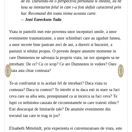
de ea. Daruindu-ne o perspectiva personala si inedita, ea ne
Teologie
lasa sa intrezarim felul in care i-a fost slefuit caracterul prin
har. Recomand din toata inima aceasta carte.
A doua venire
--
Joni Eareckson Tada
Apologetica
Dogmatica
Viata in pantofii mei este povestea unor inceputuri umile, a unor
evenimente traumatizante, a unor schimbari care au zguduit lumea,
Istoria Bisericii
a unor secrete bine pastrate zeci de ani, a durerii si bucuriei, a
Misiune
pasiunii si telului propus. O poveste despre anumite momente in
Viata crestina
care Dumnezeu ne salveaza la propriu viata, iar noi ajungem sa ne
Contemporaneitate
intrebam: De ce? Cu ce scop? Ce are Dumnezeu in vedere? Oare
Devotional
viata asta chiar conteaza?
Diverse
Te-ai confruntat si tu acelasi fel de intrebari? Daca viata ta
Lupta Spirituala
conteaza? Daca tu contezi? Te intrebi si tu daca esti in stare sa faci
Schimbarea caracterului
ceva care sa aiba sens, presupunand ca ai incerca sa faci ceva? Te
Slujire
lupti cu nelinistea cauzata de circumstantele in care traiesti zilnic?
Suferinta
Esti descurajat de limitarile tale? De anumite evenimente din
trecutul tau care te trag in jos?
Viata din belsug
Viata de zi cu zi
Elisabeth Mittelstdt, prin experienta ei cutremuratoare de viata, este