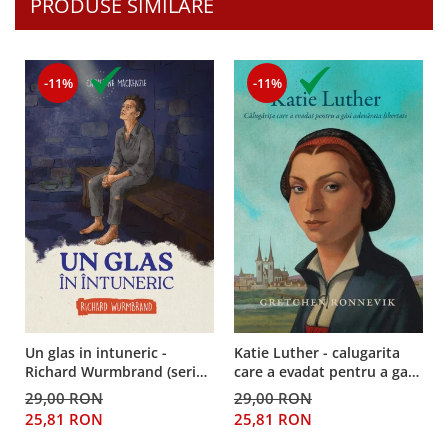
PRODUSE SIMILARE
-11%
-11%
Un glas in intuneric -
Katie Luther - calugarita
Richard Wurmbrand (seria
care a evadat pentru a gasi
biografii)
adevarata libertate
29,00 RON
29,00 RON
25,81 RON
25,81 RON