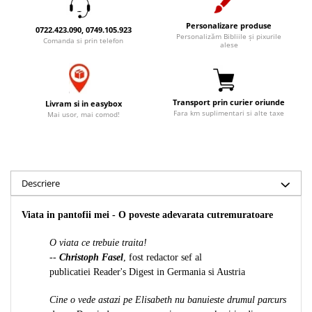
Accesorii birou
Instrumente teologice
Tablouri
Personalizare produse
Rame foto
0722.423.090, 0749.105.923
Transilvania
Alte studii
Personalizăm Bibliile și pixurile
Comanda si prin telefon
alese
Tablouri din lemn
Atlase
Carti postale
Pungi cadou cu versete
Comentarii
Magneti
Puzzle
Dictionare
Transport prin curier oriunde
Livram si in easybox
Enciclopedii
Sacoșă
Fara km suplimentari si alte taxe
Mai usor, mai comod!
Literatura
Semne de carte
Biografii
Set cadou
Eseuri
Statuete
Descriere
Marturii
Sticle apa
Romane
Viata in pantofii mei - O poveste adevarata cutremuratoare
Suport pentru pahar
Meditatii
Tablouri
Pedagogie
O viata ce trebuie traita!
--
Christoph Fasel
, fost redactor sef al
Tablouri canvas
Poezii
publicatiei Reader's Digest in Germania si Austria
Termos
Reviste
Cine o vede astazi pe Elisabeth nu banuieste drumul parcurs
Sanatate