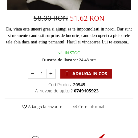
Discipline spirituale
Pix plastic
Tablouri
Rugaciune
Jocuri
Sibiu
58,00 RON
51,62 RON
Eseuri
Jurnale
Alte suveniruri
Familie
Carti postale
Da, viata este uneori grea si ajungi sa te impotmolesti in noroi. Dar sunt
Jurnal de Rugaciune
si momente cand esti surprins de bucurie, cand descoperi ca picioarele
Barbati
Jurnal
Limba Engleza
tale abia daca mai ating pamantul. Harul si vindecarea Lui te asteapta...
Cresterea copiilor
Magneti
Limba Română
IN STOC
Femei
Suport pahar
Magneti
Durata de livrare:
24-48 ore
Relatii
Tablouri
Foarte puternici
Sexualitate
Sinaia
Ornament
ADAUGA IN COS
Tineri
Magneti
Pentru birou
Cod Produs:
20545
Viata de familie
Suport pahar
Pentru copii
Ai nevoie de ajutor?
0749105923
Harfe / Partituri
Timisoara
Obiecte decorative
Instrumente pastorale
Alte suveniruri
Oglinda
Adauga la Favorite
Cere informatii
Consiliere
Carti postale
Pix+Semn de carte
Despre biserica
Jurnale
Portofel
Predici/ Schite de predici
Magneti
Produse din lemn
Resurse studiu biblic
Suport pahar