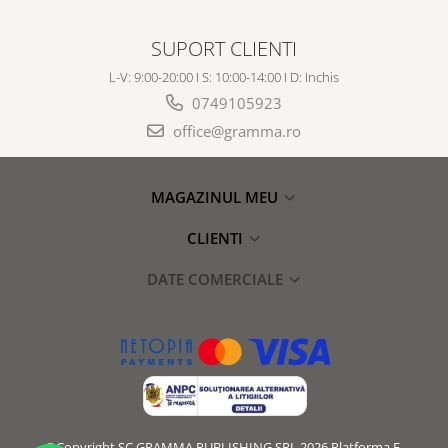
SUPORT CLIENTI
L-V: 9:00-20:00 I S: 10:00-14:00 I D: Inchis
0749105923
office@gramma.ro
MAGAZINUL MEU
CLIENTI
DATE COMERCIALE
©Copyright SC GRAMMA PUBLISHING SRL 2026
Platforma E-