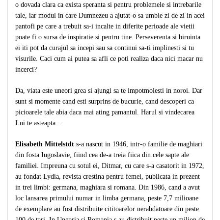
Despre afaceri
o dovada clara ca exista speranta si pentru problemele si intrebarile
Dezvoltare personala
tale, iar modul in care Dumnezeu a ajutat-o sa umble zi de zi in acei
pantofi pe care a trebuit sa-i incalte in diferite perioade ale vietii
Leadership
poate fi o sursa de inspiratie si pentru tine. Perseverenta si biruinta
Mediu
ei iti pot da curajul sa incepi sau sa continui sa-ti implinesti si tu
Sanatate / nutritie
visurile. Caci cum ai putea sa afli ce poti realiza daca nici macar nu
incerci?
Da, viata este uneori grea si ajungi sa te impotmolesti in noroi. Dar
sunt si momente cand esti surprins de bucurie, cand descoperi ca
picioarele tale abia daca mai ating pamantul. Harul si vindecarea
Lui te asteapta...
Elisabeth Mittelstdt
s-a nascut in 1946, intr-o familie de maghiari
din fosta Iugoslavie, fiind cea de-a treia fiica din cele sapte ale
familiei. Impreuna cu sotul ei, Ditmar, cu care s-a casatorit in 1972,
au fondat Lydia, revista crestina pentru femei, publicata in prezent
in trei limbi: germana, maghiara si romana. Din 1986, cand a avut
loc lansarea primului numar in limba germana, peste 7,7 milioane
de exemplare au fost distribuite cititoarelor nerabdatoare din peste
100 de tari. In Ungaria si Romania s au distribuit peste un milion de