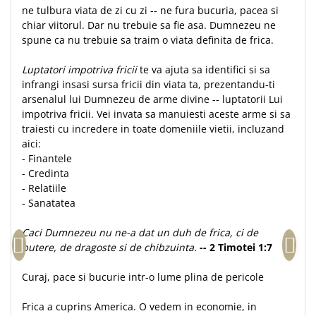
ne tulbura viata de zi cu zi -- ne fura bucuria, pacea si
Teologie
chiar viitorul. Dar nu trebuie sa fie asa. Dumnezeu ne
A doua venire
spune ca nu trebuie sa traim o viata definita de frica.
Apologetica
Luptatori impotriva fricii
te va ajuta sa identifici si sa
Dogmatica
infrangi insasi sursa fricii din viata ta, prezentandu-ti
Istoria Bisericii
arsenalul lui Dumnezeu de arme divine -- luptatorii Lui
Misiune
impotriva fricii. Vei invata sa manuiesti aceste arme si sa
traiesti cu incredere in toate domeniile vietii, incluzand
Viata crestina
aici:
Contemporaneitate
- Finantele
Devotional
- Credinta
- Relatiile
Diverse
- Sanatatea
Lupta Spirituala
Schimbarea caracterului
Caci Dumnezeu nu ne-a dat un duh de frica, ci de
Slujire
putere, de dragoste si de chibzuinta.
-- 2 Timotei 1:7
Suferinta
Curaj, pace si bucurie intr-o lume plina de pericole
Viata din belsug
Viata de zi cu zi
Frica a cuprins America. O vedem in economie, in