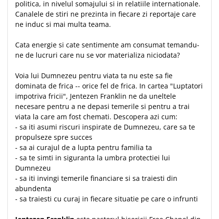
Despre afaceri
politica, in nivelul somajului si in relatiile internationale.
Canalele de stiri ne prezinta in fiecare zi reportaje care
Dezvoltare personala
ne induc si mai multa teama.
Leadership
Mediu
Cata energie si cate sentimente am consumat temandu-
Sanatate / nutritie
ne de lucruri care nu se vor materializa niciodata?
Voia lui Dumnezeu pentru viata ta nu este sa fie
dominata de frica -- orice fel de frica. In cartea "Luptatori
impotriva fricii", Jentezen Franklin ne da uneltele
necesare pentru a ne depasi temerile si pentru a trai
viata la care am fost chemati. Descopera azi cum:
- sa iti asumi riscuri inspirate de Dumnezeu, care sa te
propulseze spre succes
- sa ai curajul de a lupta pentru familia ta
- sa te simti in siguranta la umbra protectiei lui
Dumnezeu
- sa iti invingi temerile financiare si sa traiesti din
abundenta
- sa traiesti cu curaj in fiecare situatie pe care o infrunti