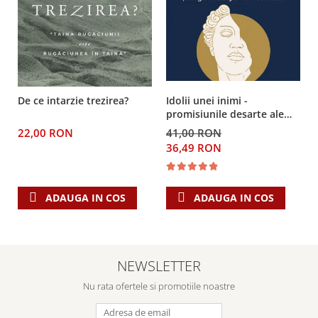
De ce intarzie trezirea?
Idolii unei inimi -
promisiunile desarte ale
banilor, sexului si puterii si
22,00 RON
41,00 RON
Singura Nadejde care
36,49 RON
conteaza
ADAUGA IN COS
ADAUGA IN COS
NEWSLETTER
Nu rata ofertele si promotiile noastre