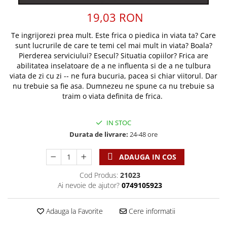
Discipline spirituale
Pix plastic
Tablouri
Viata crestina
19,03 RON
Rugaciune
Jocuri
Sibiu
Eseuri
Jurnale
Alte suveniruri
Te ingrijorezi prea mult. Este frica o piedica in viata ta? Care
Familie
sunt lucrurile de care te temi cel mai mult in viata? Boala?
Carti postale
Jurnal de Rugaciune
Pierderea serviciului? Esecul? Situatia copiilor? Frica are
Barbati
Jurnal
Limba Engleza
abilitatea inselatoare de a ne influenta si de a ne tulbura
Cresterea copiilor
Magneti
Limba Română
viata de zi cu zi -- ne fura bucuria, pacea si chiar viitorul. Dar
nu trebuie sa fie asa. Dumnezeu ne spune ca nu trebuie sa
Femei
Suport pahar
Magneti
traim o viata definita de frica.
Relatii
Tablouri
Foarte puternici
Sexualitate
Sinaia
Ornament
IN STOC
Tineri
Magneti
Pentru birou
Durata de livrare:
24-48 ore
Viata de familie
Suport pahar
Pentru copii
Harfe / Partituri
Timisoara
ADAUGA IN COS
Obiecte decorative
Instrumente pastorale
Alte suveniruri
Oglinda
Cod Produs:
21023
Consiliere
Carti postale
Ai nevoie de ajutor?
0749105923
Pix+Semn de carte
Despre biserica
Jurnale
Portofel
Predici/ Schite de predici
Magneti
Adauga la Favorite
Cere informatii
Produse din lemn
Resurse studiu biblic
Suport pahar