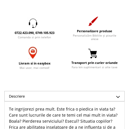
Accesorii birou
Instrumente teologice
Tablouri
Rame foto
Transilvania
Alte studii
Tablouri din lemn
Atlase
Carti postale
Pungi cadou cu versete
Comentarii
Magneti
Personalizare produse
0722.423.090, 0749.105.923
Personalizăm Bibliile și pixurile
Puzzle
Dictionare
Comanda si prin telefon
alese
Enciclopedii
Sacoșă
Literatura
Semne de carte
Biografii
Transport prin curier oriunde
Set cadou
Livram si in easybox
Fara km suplimentari si alte taxe
Mai usor, mai comod!
Eseuri
Statuete
Marturii
Sticle apa
Romane
Suport pentru pahar
Meditatii
Descriere
Tablouri
Pedagogie
Tablouri canvas
Poezii
Te ingrijorezi prea mult. Este frica o piedica in viata ta?
Care sunt lucrurile de care te temi cel mai mult in viata?
Termos
Reviste
Boala? Pierderea serviciului? Esecul? Situatia copiilor?
Sanatate
Frica are abilitatea inselatoare de a ne influenta si de a