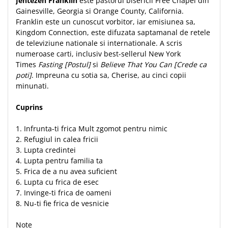
Jentezen Franklin
este pastorul bisericii Free Chapel din
Gainesville, Georgia si Orange County, California.
Franklin este un cunoscut vorbitor, iar emisiunea sa,
Kingdom Connection, este difuzata saptamanal de retele
de televiziune nationale si internationale. A scris
numeroase carti, inclusiv best-sellerul New York
Times
Fasting [Postul]
si
Believe That You Can [Crede ca
poti]
. Impreuna cu sotia sa, Cherise, au cinci copii
minunati.
Cuprins
1. Infrunta-ti frica Mult zgomot pentru nimic
2. Refugiul in calea fricii
3. Lupta credintei
4. Lupta pentru familia ta
5. Frica de a nu avea suficient
6. Lupta cu frica de esec
7. Invinge-ti frica de oameni
8. Nu-ti fie frica de vesnicie
Note