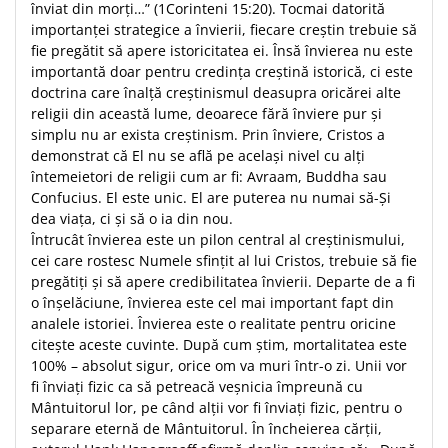
înviat din morţi…” (1Corinteni 15:20). Tocmai datorită
importanţei strategice a învierii, fiecare creştin trebuie să
fie pregătit să apere istoricitatea ei. Însă învierea nu este
importantă doar pentru credinţa creştină istorică, ci este
doctrina care înalţă creştinismul deasupra oricărei alte
religii din această lume, deoarece fără înviere pur şi
simplu nu ar exista creştinism. Prin înviere, Cristos a
demonstrat că El nu se află pe acelaşi nivel cu alţi
întemeietori de religii cum ar fi: Avraam, Buddha sau
Confucius. El este unic. El are puterea nu numai să-Şi
dea viaţa, ci şi să o ia din nou.
Întrucât învierea este un pilon central al creştinismului,
cei care rostesc Numele sfinţit al lui Cristos, trebuie să fie
pregătiţi şi să apere credibilitatea învierii. Departe de a fi
o înşelăciune, învierea este cel mai important fapt din
analele istoriei. Învierea este o realitate pentru oricine
citeşte aceste cuvinte. După cum ştim, mortalitatea este
100% – absolut sigur, orice om va muri într-o zi. Unii vor
fi înviaţi fizic ca să petreacă veşnicia împreună cu
Mântuitorul lor, pe când alţii vor fi înviaţi fizic, pentru o
separare eternă de Mântuitorul. În încheierea cărţii,