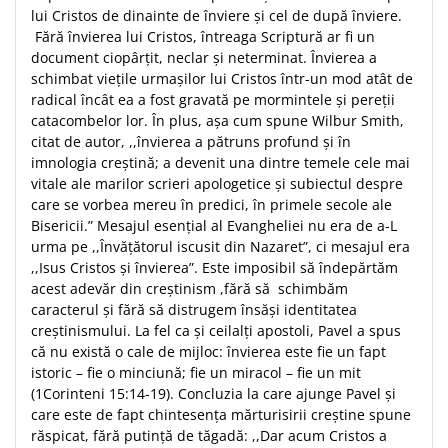
lui Cristos de dinainte de înviere şi cel de după înviere.
Fără învierea lui Cristos, întreaga Scriptură ar fi un
document ciopârţit, neclar şi neterminat. Învierea a
schimbat vieţile urmaşilor lui Cristos într-un mod atât de
radical încât ea a fost gravată pe mormintele şi pereţii
catacombelor lor. În plus, aşa cum spune Wilbur Smith,
citat de autor, ,,învierea a pătruns profund şi în
imnologia creştină; a devenit una dintre temele cele mai
vitale ale marilor scrieri apologetice şi subiectul despre
care se vorbea mereu în predici, în primele secole ale
Bisericii.” Mesajul esenţial al Evangheliei nu era de a-L
urma pe ,,Învăţătorul iscusit din Nazaret”, ci mesajul era
,,Isus Cristos şi învierea”. Este imposibil să îndepărtăm
acest adevăr din creştinism ,fără să schimbăm
caracterul şi fără să distrugem însăşi identitatea
creştinismului. La fel ca şi ceilalţi apostoli, Pavel a spus
că nu există o cale de mijloc: învierea este fie un fapt
istoric – fie o minciună; fie un miracol – fie un mit
(1Corinteni 15:14-19). Concluzia la care ajunge Pavel şi
care este de fapt chintesenţa mărturisirii creştine spune
răspicat, fără putinţă de tăgadă: ,,Dar acum Cristos a