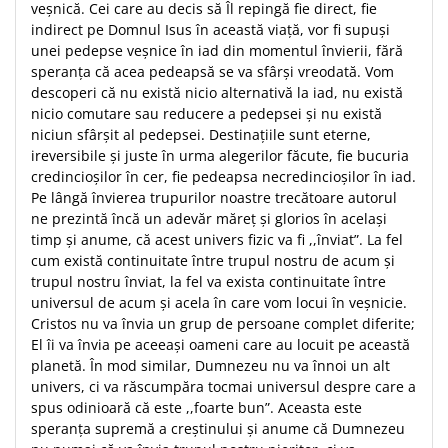
veşnică. Cei care au decis să Îl repingă fie direct, fie
indirect pe Domnul Isus în această viaţă, vor fi supuşi
unei pedepse veşnice în iad din momentul învierii, fără
speranţa că acea pedeapsă se va sfârşi vreodată. Vom
descoperi că nu există nicio alternativă la iad, nu există
nicio comutare sau reducere a pedepsei şi nu există
niciun sfârşit al pedepsei. Destinaţiile sunt eterne,
ireversibile şi juste în urma alegerilor făcute, fie bucuria
credincioşilor în cer, fie pedeapsa necredincioşilor în iad.
Pe lângă învierea trupurilor noastre trecătoare autorul
ne prezintă încă un adevăr măreţ şi glorios în acelaşi
timp şi anume, că acest univers fizic va fi ,,înviat”. La fel
cum există continuitate între trupul nostru de acum şi
trupul nostru înviat, la fel va exista continuitate între
universul de acum şi acela în care vom locui în veşnicie.
Cristos nu va învia un grup de persoane complet diferite;
El îi va învia pe aceeaşi oameni care au locuit pe această
planetă. În mod similar, Dumnezeu nu va înnoi un alt
univers, ci va răscumpăra tocmai universul despre care a
spus odinioară că este ,,foarte bun”. Aceasta este
speranţa supremă a creştinului şi anume că Dumnezeu