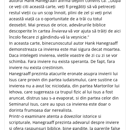
autorul Hank Hanegraaff afirmă deplin convins că: ,,După
ce veţi citi această carte, veţi fi pregătiţi să vă petreceţi
restul vieţii cu un scop înnoit, plini de zel şi veţi privi
această viaţă ca o oportunitate de a trăi cu totul
deosebit. Mai presus de orice, adevărurile biblice
descoperite în cartea
Învierea
vă vor ajuta să trăiţi de aici
încolo fiecare zi gândindu-vă la veşnicie.”
In aceasta carte, binecunoscutul autor Hank Hanegraaff
demonstreaza ca invierea este mai sigura decat moartea.
Daca intelegeti invierea, vietile voastre de zi cu zi se vor
schimba. Fara inviere nu exista speranta. De fapt, fara
inviere nu exista crestinism.
Hanegraaff prezinta atacurile eronate asupra invierii lui
Isus care provin din partea iudaismului, care sustine ca
invierea nu a avut loc niciodata, din partea Martorilor lui
Iehova, care sugereaza ca trupul fizic al lui Isus a fost
aruncat, distrus sau s-a evaporat, si din partea celor din
Seminarul Isus, care au spus ca invierea este doar o
dorinta frumoasa dar nerealista.
Printr-o examinare atenta a dovezilor istorice si
scripturale, Hanegraaff prezinta adevarul despre inviere
si ofera raspunsuri biblice, bine gandite, la parerile false