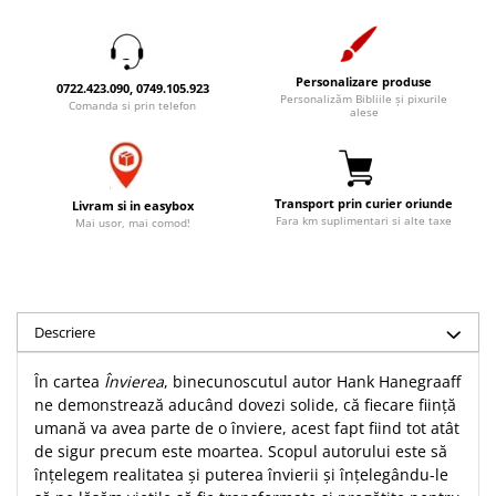
Accesorii birou
Instrumente teologice
Tablouri
Rame foto
Transilvania
Alte studii
Tablouri din lemn
Personalizare produse
Atlase
Carti postale
0722.423.090, 0749.105.923
Personalizăm Bibliile și pixurile
Pungi cadou cu versete
Comanda si prin telefon
Comentarii
Magneti
alese
Puzzle
Dictionare
Enciclopedii
Sacoșă
Literatura
Transport prin curier oriunde
Livram si in easybox
Semne de carte
Fara km suplimentari si alte taxe
Mai usor, mai comod!
Biografii
Set cadou
Eseuri
Statuete
Marturii
Sticle apa
Romane
Descriere
Suport pentru pahar
Meditatii
Tablouri
În cartea
Învierea
, binecunoscutul autor Hank Hanegraaff
Pedagogie
ne demonstrează aducând dovezi solide, că fiecare fiinţă
Tablouri canvas
Poezii
umană va avea parte de o înviere, acest fapt fiind tot atât
Termos
de sigur precum este moartea. Scopul autorului este să
Reviste
înţelegem realitatea şi puterea învierii şi înţelegându-le
Sanatate