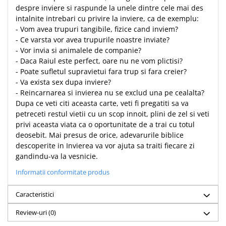
despre inviere si raspunde la unele dintre cele mai des
intalnite intrebari cu privire la inviere, ca de exemplu:
- Vom avea trupuri tangibile, fizice cand inviem?
- Ce varsta vor avea trupurile noastre inviate?
- Vor invia si animalele de companie?
- Daca Raiul este perfect, oare nu ne vom plictisi?
- Poate sufletul supravietui fara trup si fara creier?
- Va exista sex dupa inviere?
- Reincarnarea si invierea nu se exclud una pe cealalta?
Dupa ce veti citi aceasta carte, veti fi pregatiti sa va
petreceti restul vietii cu un scop innoit, plini de zel si veti
privi aceasta viata ca o oportunitate de a trai cu totul
deosebit. Mai presus de orice, adevarurile biblice
descoperite in Invierea va vor ajuta sa traiti fiecare zi
gandindu-va la vesnicie.
Informatii conformitate produs
Caracteristici
Review-uri
(0)