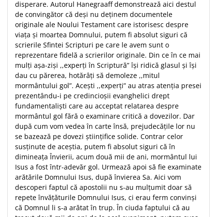
disperare. Autorul Hanegraaff demonstrează aici destul
de convingător că deşi nu deţinem documentele
originale ale Noului Testament care istorisesc despre
viaţa şi moartea Domnului, putem fi absolut siguri că
scrierile Sfintei Scripturi pe care le avem sunt o
reprezentare fidelă a scrierilor originale. Din ce în ce mai
mulţi aşa-zişi ,,experţi în Scriptură” îşi ridică glasul şi îşi
dau cu părerea, hotărâţi să demoleze ,,mitul
mormântului gol”. Aceşti ,,experţi” au atras atenţia presei
prezentându-i pe credincioşii evanghelici drept
fundamentalişti care au acceptat relatarea despre
mormântul gol fără o examinare critică a dovezilor. Dar
după cum vom vedea în carte însă, prejudecăţile lor nu
se bazează pe dovezi ştiinţifice solide. Contrar celor
susţinute de aceştia, putem fi absolut siguri că în
dimineaţa Învierii, acum două mii de ani, mormântul lui
Isus a fost într-adevăr gol. Urmează apoi să fie examinate
arătările Domnului Isus, după învierea Sa. Aici vom
descoperi faptul că apostolii nu s-au mulţumit doar să
repete învăţăturile Domnului Isus, ci erau ferm convinşi
că Domnul li s-a arătat în trup. În ciuda faptului că au