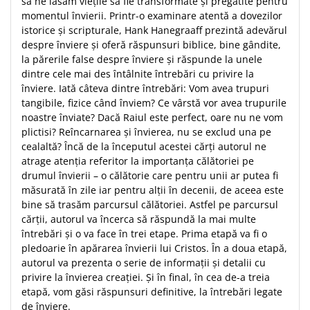
să ne lăsăm vieţile să fie transformate şi pregătite pentru
momentul învierii. Printr-o examinare atentă a dovezilor
Teologie
istorice şi scripturale, Hank Hanegraaff prezintă adevărul
A doua venire
despre înviere şi oferă răspunsuri biblice, bine gândite,
Apologetica
la părerile false despre înviere şi răspunde la unele
Dogmatica
dintre cele mai des întâlnite întrebări cu privire la
înviere. Iată câteva dintre întrebări: Vom avea trupuri
Istoria Bisericii
tangibile, fizice când înviem? Ce vârstă vor avea trupurile
Misiune
noastre înviate? Dacă Raiul este perfect, oare nu ne vom
Viata crestina
plictisi? Reîncarnarea şi învierea, nu se exclud una pe
cealaltă? Încă de la începutul acestei cărţi autorul ne
Contemporaneitate
atrage atenţia referitor la importanţa călătoriei pe
Devotional
drumul învierii – o călătorie care pentru unii ar putea fi
Diverse
măsurată în zile iar pentru alţii în decenii, de aceea este
Lupta Spirituala
bine să trasăm parcursul călătoriei. Astfel pe parcursul
cărţii, autorul va încerca să răspundă la mai multe
Schimbarea caracterului
întrebări şi o va face în trei etape. Prima etapă va fi o
Slujire
pledoarie în apărarea învierii lui Cristos. În a doua etapă,
Suferinta
autorul va prezenta o serie de informaţii şi detalii cu
Viata din belsug
privire la învierea creaţiei. Şi în final, în cea de-a treia
etapă, vom găsi răspunsuri definitive, la întrebări legate
Viata de zi cu zi
de înviere.