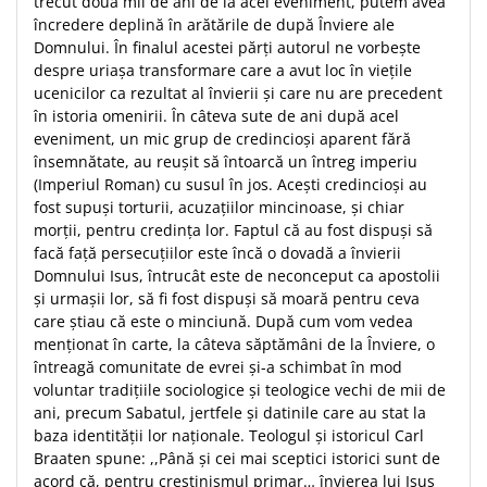
trecut două mii de ani de la acel eveniment, putem avea
încredere deplină în arătările de după Înviere ale
Domnului. În finalul acestei părţi autorul ne vorbeşte
despre uriaşa transformare care a avut loc în vieţile
ucenicilor ca rezultat al învierii şi care nu are precedent
în istoria omenirii. În câteva sute de ani după acel
eveniment, un mic grup de credincioşi aparent fără
însemnătate, au reuşit să întoarcă un întreg imperiu
(Imperiul Roman) cu susul în jos. Aceşti credincioşi au
fost supuşi torturii, acuzaţiilor mincinoase, şi chiar
morţii, pentru credinţa lor. Faptul că au fost dispuşi să
facă faţă persecuţiilor este încă o dovadă a învierii
Domnului Isus, întrucât este de neconceput ca apostolii
şi urmaşii lor, să fi fost dispuşi să moară pentru ceva
care ştiau că este o minciună. După cum vom vedea
menţionat în carte, la câteva săptămâni de la Înviere, o
întreagă comunitate de evrei şi-a schimbat în mod
voluntar tradiţiile sociologice şi teologice vechi de mii de
ani, precum Sabatul, jertfele şi datinile care au stat la
baza identităţii lor naţionale. Teologul şi istoricul Carl
Braaten spune: ,,Până şi cei mai sceptici istorici sunt de
acord că, pentru creştinismul primar… învierea lui Isus