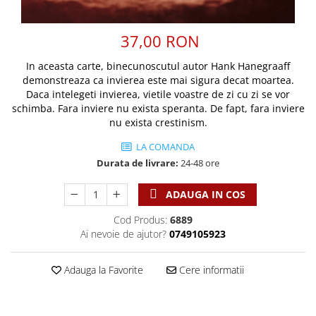
Discipline spirituale
Pix plastic
Tablouri
Viata crestina
Rugaciune
Jocuri
Sibiu
37,00 RON
Eseuri
Jurnale
Alte suveniruri
Familie
In aceasta carte, binecunoscutul autor Hank Hanegraaff
Carti postale
Jurnal de Rugaciune
demonstreaza ca invierea este mai sigura decat moartea.
Barbati
Jurnal
Limba Engleza
Daca intelegeti invierea, vietile voastre de zi cu zi se vor
Cresterea copiilor
Magneti
Limba Română
schimba. Fara inviere nu exista speranta. De fapt, fara inviere
Femei
Suport pahar
nu exista crestinism.
Magneti
Relatii
Tablouri
Foarte puternici
LA COMANDA
Sexualitate
Sinaia
Durata de livrare:
24-48 ore
Ornament
Tineri
Magneti
Pentru birou
ADAUGA IN COS
Viata de familie
Suport pahar
Pentru copii
Harfe / Partituri
Timisoara
Obiecte decorative
Cod Produs:
6889
Ai nevoie de ajutor?
0749105923
Instrumente pastorale
Alte suveniruri
Oglinda
Consiliere
Carti postale
Pix+Semn de carte
Adauga la Favorite
Cere informatii
Despre biserica
Jurnale
Portofel
Predici/ Schite de predici
Magneti
Produse din lemn
Resurse studiu biblic
Suport pahar