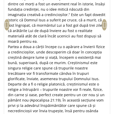
dintre cei morţi a fost un eveniment real în istorie, însăşi
fundaţia credinţei, nu o idee mitică născută din
imaginaţia creativă a credincioşilor.” Este un fapt dovedit
istoric că Domnul Isus a suferit pe cruce, că a murit, că a
fost îngropat, că mormântul Lui a fost gol după trei zile şi
că arătările Lui de după înviere au fost o realitate
materială atât de clară încât ucenicii au fost dispuşi să
moară pentru ea.
Partea a doua a cărţii începe cu o apărare a învierii fizice
a credincioşilor, unde descoperim că doar în concepţia
creştină despre lume şi viaţă, începem o existenţă mai
bună, superioară, după ce murim. Creştinismul este
singura religie care spune că trupurile noastre
trecătoare vor fi transformate cândva în trupuri
glorificate, înviate, asemenea trupului Domnului Isus.
Departe de a fi o religie platonică, creştinismul este o
religie a întrupării – trupurile noastre vor fi reale, fizice,
din carne şi oase, perfect create pentru un cer nou şi un
pământ nou (Apocalipsa 21:19). În această secţiune vom
privi şi la adevărul înspăimântător care spune că şi
necredincioşii vor învia trupeşte, însă pentru osânda