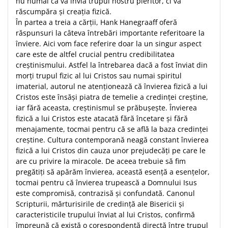
nu numai că va învia trupul nostru pieritor, ci va
răscumpăra şi creaţia fizică.
În partea a treia a cărţii, Hank Hanegraaff oferă
răspunsuri la câteva întrebări importante referitoare la
înviere. Aici vom face referire doar la un singur aspect
care este de altfel crucial pentru credibilitatea
creştinismului. Astfel la întrebarea dacă a fost înviat din
morţi trupul fizic al lui Cristos sau numai spiritul
imaterial, autorul ne atenţionează că învierea fizică a lui
Cristos este însăşi piatra de temelie a credinţei creştine,
iar fără aceasta, creştinismul se prăbuşeşte. Învierea
fizică a lui Cristos este atacată fără încetare şi fără
menajamente, tocmai pentru că se află la baza credinţei
creştine. Cultura contemporană neagă constant învierea
fizică a lui Cristos din cauza unor prejudecăţi pe care le
are cu privire la miracole. De aceea trebuie să fim
pregătiţi să apărăm învierea, această esenţă a esenţelor,
tocmai pentru că învierea trupească a Domnului Isus
este compromisă, contrazisă şi confundată. Canonul
Scripturii, mărturisirile de credinţă ale Bisericii şi
caracteristicile trupului înviat al lui Cristos, confirmă
împreună că există o corespondenţă directă între trupul