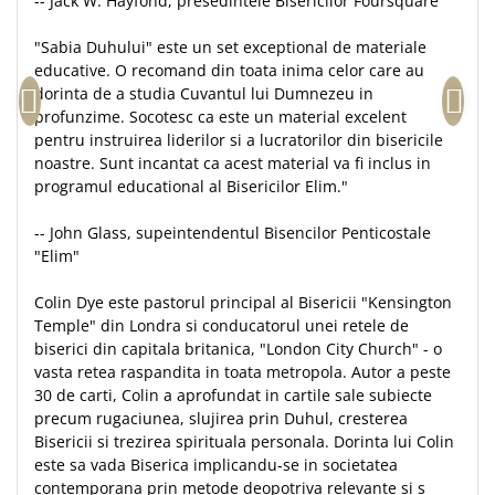
-- Jack W. Hayfond, presedintele Bisericilor Foursquare
Teologie
"Sabia Duhului" este un set exceptional de materiale
A doua venire
educative. O recomand din toata inima celor care au
Apologetica
dorinta de a studia Cuvantul lui Dumnezeu in
profunzime. Socotesc ca este un material excelent
Dogmatica
pentru instruirea liderilor si a lucratorilor din bisericile
Istoria Bisericii
noastre. Sunt incantat ca acest material va fi inclus in
Misiune
programul educational al Bisericilor Elim."
Viata crestina
-- John Glass, supeintendentul Bisencilor Penticostale
Contemporaneitate
"Elim"
Devotional
Diverse
Colin Dye este pastorul principal al Bisericii "Kensington
Lupta Spirituala
Temple" din Londra si conducatorul unei retele de
biserici din capitala britanica, "London City Church" - o
Schimbarea caracterului
vasta retea raspandita in toata metropola. Autor a peste
Slujire
30 de carti, Colin a aprofundat in cartile sale subiecte
Suferinta
precum rugaciunea, slujirea prin Duhul, cresterea
Viata din belsug
Bisericii si trezirea spirituala personala. Dorinta lui Colin
este sa vada Biserica implicandu-se in societatea
Viata de zi cu zi
contemporana prin metode deopotriva relevante si s