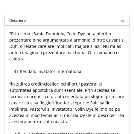
Accesorii birou
Instrumente teologice
Tablouri
Rame foto
Transilvania
Alte studii
Descriere
Tablouri din lemn
Atlase
Carti postale
Pungi cadou cu versete
Comentarii
Magneti
"Prin seria «Sabia Duhului», Colin Dye ne-a oferit o
Puzzle
Dictionare
prezentare bine argumentata a armoniei dintre Cuvant si
Duh, o relatie care are implicatii majore si azi. Nu mi-as
Enciclopedii
Sacoșă
putea imagina o prezentare mai buna. O recomand cu
Literatura
Semne de carte
caldura."
Biografii
Set cadou
Eseuri
-- RT Kendall, invatator international
Statuete
Marturii
"ln zidirea credinciosilor, echilibrul pastoral si
Sticle apa
Romane
autoritatea apostolica sunt esentiale. Prin acestea se
Suport pentru pahar
Meditatii
formeaza ucenici cu o viata orientata pe slujire, prin care
Tablouri
Isus Hristos sa fie glorificat iar scopurile Sale sa fie
Pedagogie
implinite. Pastorul si invatatorul Colin Dye le imbina pe
Tablouri canvas
Poezii
acestea in mod temeinic si ne calauzeste in descoperirea
Termos
acestora pentru viata noastra."
Reviste
Sanatate