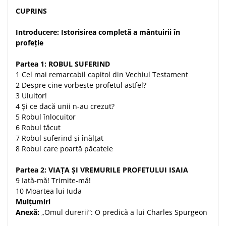
Despre afaceri
CUPRINS
Dezvoltare personala
Leadership
Introducere: Istorisirea completă a mântuirii în
Mediu
profeție
Sanatate / nutritie
Partea 1: ROBUL SUFERIND
1 Cel mai remarcabil capitol din Vechiul Testament
2 Despre cine vorbește profetul astfel?
3 Uluitor!
4 Și ce dacă unii n-au crezut?
5 Robul înlocuitor
6 Robul tăcut
7 Robul suferind și înălțat
8 Robul care poartă păcatele
Partea 2: VIAȚA ȘI VREMURILE PROFETULUI ISAIA
9 Iată-mă! Trimite-mă!
10 Moartea lui Iuda
Mulțumiri
Anexă:
„Omul durerii”: O predică a lui Charles Spurgeon