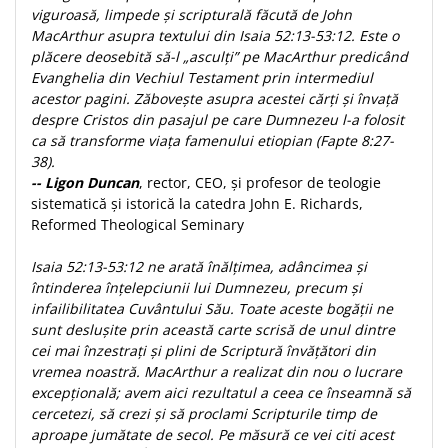
viguroasă, limpede și scripturală făcută de John
MacArthur asupra textului din Isaia 52:13-53:12. Este o
plăcere deosebită să-l „asculți” pe MacArthur predicând
Evanghelia din Vechiul Testament prin intermediul
acestor pagini. Zăbovește asupra acestei cărți și învață
despre Cristos din pasajul pe care Dumnezeu l-a folosit
ca să transforme viața famenului etiopian (Fapte 8:27-
38).
-- Ligon Duncan
, rector, CEO, și profesor de teologie
sistematică și istorică la catedra John E. Richards,
Reformed Theological Seminary
Isaia 52:13-53:12 ne arată înălțimea, adâncimea și
întinderea înțelepciunii lui Dumnezeu, precum și
infailibilitatea Cuvântului Său. Toate aceste bogății ne
sunt deslușite prin această carte scrisă de unul dintre
cei mai înzestrați și plini de Scriptură învățători din
vremea noastră. MacArthur a realizat din nou o lucrare
excepțională; avem aici rezultatul a ceea ce înseamnă să
cercetezi, să crezi și să proclami Scripturile timp de
aproape jumătate de secol. Pe măsură ce vei citi acest