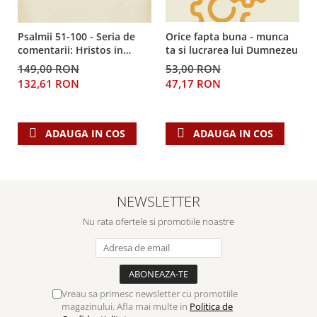
Psalmii 51-100 - Seria de
Orice fapta buna - munca
comentarii: Hristos in
ta si lucrarea lui Dumnezeu
centru
149,00 RON
53,00 RON
132,61 RON
47,17 RON
ADAUGA IN COS
ADAUGA IN COS
NEWSLETTER
Nu rata ofertele si promotiile noastre
Vreau sa primesc newsletter cu promotiile
magazinului. Afla mai multe in
Politica de