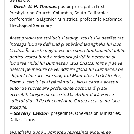
de seamă.
-- Derek W. H. Thomas
, pastor principal la First
Presbyterian Church, Columbia, South California;
conferențiar la Ligonier Ministries; profesor la Reformed
Theological Seminary
Acest predicator strălucit și teolog iscusit și-a desfășurat
întreaga lucrare definind și apărând Evanghelia lui Isus
Cristos. În aceste pagini vei descoperi fundamentul biblic
pentru vestea bună a mântuirii găsită în persoana și
lucrarea Fiului lui Dumnezeu, Isus Cristos. Inima ți se va
delecta pe măsură ce vei admira gloria lui Dumnezeu pe
chipul Celui care este singurul Mântuitor al păcătoșilor,
Domnul cerului și al pământului. Noua carte a acestui
autor de succes are profunzime doctrinară și stil
accesibil. Citește tot ce scrie MacArthur dacă vrei ca
sufletul tău să fie binecuvântat. Cartea aceasta nu face
excepție.
-- Steven J. Lawson
, președinte, OnePassion Ministries,
Dallas, Texas
Evanghelia după Dumnezeu reprezintă expunerea