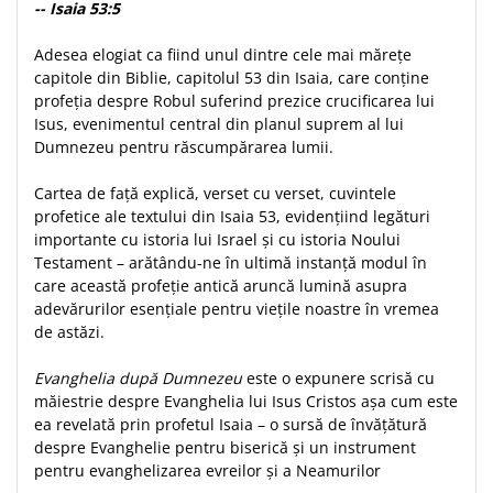
-- Isaia 53:5
Teologie
Adesea elogiat ca fiind unul dintre cele mai mărețe
A doua venire
capitole din Biblie, capitolul 53 din Isaia, care conține
Apologetica
profeția despre Robul suferind prezice crucificarea lui
Dogmatica
Isus, evenimentul central din planul suprem al lui
Istoria Bisericii
Dumnezeu pentru răscumpărarea lumii.
Misiune
Cartea de față explică, verset cu verset, cuvintele
Viata crestina
profetice ale textului din Isaia 53, evidențiind legături
Contemporaneitate
importante cu istoria lui Israel și cu istoria Noului
Testament – arătându-ne în ultimă instanță modul în
Devotional
care această profeție antică aruncă lumină asupra
Diverse
adevărurilor esențiale pentru viețile noastre în vremea
Lupta Spirituala
de astăzi.
Schimbarea caracterului
Evanghelia după Dumnezeu
este o expunere scrisă cu
Slujire
măiestrie despre Evanghelia lui Isus Cristos așa cum este
Suferinta
ea revelată prin profetul Isaia – o sursă de învățătură
Viata din belsug
despre Evanghelie pentru biserică și un instrument
Viata de zi cu zi
pentru evanghelizarea evreilor și a Neamurilor