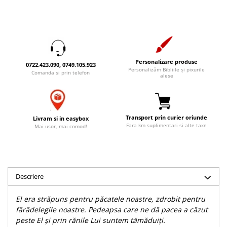
Accesorii birou
Instrumente teologice
Tablouri
Rame foto
Transilvania
Alte studii
Tablouri din lemn
Atlase
Carti postale
Pungi cadou cu versete
Comentarii
Magneti
Personalizare produse
Puzzle
Dictionare
0722.423.090, 0749.105.923
Personalizăm Bibliile și pixurile
Comanda si prin telefon
alese
Enciclopedii
Sacoșă
Literatura
Semne de carte
Biografii
Set cadou
Transport prin curier oriunde
Livram si in easybox
Eseuri
Fara km suplimentari si alte taxe
Statuete
Mai usor, mai comod!
Marturii
Sticle apa
Romane
Suport pentru pahar
Meditatii
Tablouri
Pedagogie
Descriere
Tablouri canvas
Poezii
El era străpuns pentru păcatele noastre, zdrobit pentru
Termos
Reviste
fărădelegile noastre. Pedeapsa care ne dă pacea a căzut
peste El și prin rănile Lui suntem tămăduiți.
Sanatate