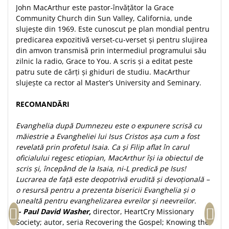
John MacArthur este pastor-învățător la Grace
Community Church din Sun Valley, California, unde
slujește din 1969. Este cunoscut pe plan mondial pentru
predicarea expozitivă verset-cu-verset și pentru slujirea
din amvon transmisă prin intermediul programului său
zilnic la radio, Grace to You. A scris și a editat peste
patru sute de cărți și ghiduri de studiu. MacArthur
slujește ca rector al Master’s University and Seminary.
RECOMANDĂRI
Evanghelia după Dumnezeu este o expunere scrisă cu
măiestrie a Evangheliei lui Isus Cristos așa cum a fost
revelată prin profetul Isaia. Ca și Filip aflat în carul
oficialului regesc etiopian, MacArthur își ia obiectul de
scris și, începând de la Isaia, ni-L predică pe Isus!
Lucrarea de față este deopotrivă erudită și devoțională –
o resursă pentru a prezenta bisericii Evanghelia și o
unealtă pentru evanghelizarea evreilor și neevreilor.
-- Paul David Washer,
director, HeartCry Missionary
Society; autor, seria Recovering the Gospel; Knowing the