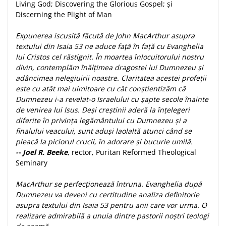
Living God; Discovering the Glorious Gospel; și
Discerning the Plight of Man
Expunerea iscusită făcută de John MacArthur asupra
textului din Isaia 53 ne aduce față în față cu Evanghelia
lui Cristos cel răstignit. În moartea înlocuitorului nostru
divin, contemplăm înălțimea dragostei lui Dumnezeu și
adâncimea nelegiuirii noastre. Claritatea acestei profeții
este cu atât mai uimitoare cu cât conștientizăm că
Dumnezeu i-a revelat-o Israelului cu șapte secole înainte
de venirea lui Isus. Deși creștinii aderă la înțelegeri
diferite în privința legământului cu Dumnezeu și a
finalului veacului, sunt aduși laolaltă atunci când se
pleacă la piciorul crucii, în adorare și bucurie umilă.
-- Joel R. Beeke
, rector, Puritan Reformed Theological
Seminary
MacArthur se perfecționează întruna. Evanghelia după
Dumnezeu va deveni cu certitudine analiza definitorie
asupra textului din Isaia 53 pentru anii care vor urma. O
realizare admirabilă a unuia dintre pastorii noștri teologi