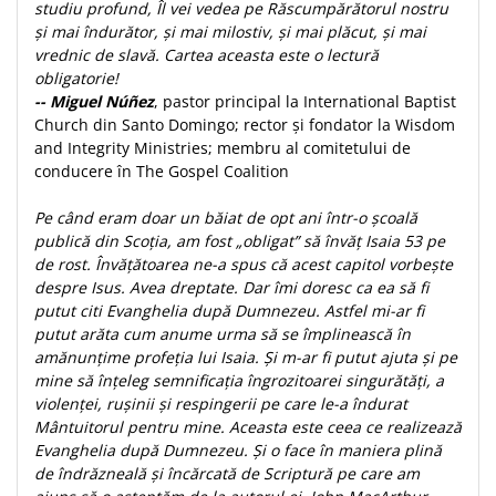
studiu profund, Îl vei vedea pe Răscumpărătorul nostru
și mai îndurător, și mai milostiv, și mai plăcut, și mai
vrednic de slavă. Cartea aceasta este o lectură
obligatorie!
-- Miguel Núñez
, pastor principal la International Baptist
Church din Santo Domingo; rector și fondator la Wisdom
and Integrity Ministries; membru al comitetului de
conducere în The Gospel Coalition
Pe când eram doar un băiat de opt ani într-o școală
publică din Scoția, am fost „obligat” să învăț Isaia 53 pe
de rost. Învățătoarea ne-a spus că acest capitol vorbește
despre Isus. Avea dreptate. Dar îmi doresc ca ea să fi
putut citi Evanghelia după Dumnezeu. Astfel mi-ar fi
putut arăta cum anume urma să se împlinească în
amănunțime profeția lui Isaia. Și m-ar fi putut ajuta și pe
mine să înțeleg semnificația îngrozitoarei singurătăți, a
violenței, rușinii și respingerii pe care le-a îndurat
Mântuitorul pentru mine. Aceasta este ceea ce realizează
Evanghelia după Dumnezeu. Și o face în maniera plină
de îndrăzneală și încărcată de Scriptură pe care am