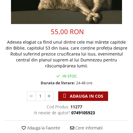
Discipline spirituale
Pix plastic
Tablouri
Rugaciune
Jocuri
Sibiu
Eseuri
Jurnale
Alte suveniruri
Familie
Carti postale
Jurnal de Rugaciune
55,00 RON
Barbati
Jurnal
Limba Engleza
Adesea elogiat ca fiind unul dintre cele mai mărețe capitole
Cresterea copiilor
Magneti
Limba Română
din Biblie, capitolul 53 din Isaia, care conține profeția despre
Femei
Suport pahar
Magneti
Robul suferind prezice crucificarea lui Isus, evenimentul
Relatii
Tablouri
central din planul suprem al lui Dumnezeu pentru
Foarte puternici
răscumpărarea lumii.
Sexualitate
Sinaia
Ornament
Tineri
Magneti
IN STOC
Pentru birou
Viata de familie
Durata de livrare:
24-48 ore
Suport pahar
Pentru copii
Harfe / Partituri
Timisoara
Obiecte decorative
ADAUGA IN COS
Instrumente pastorale
Alte suveniruri
Oglinda
Cod Produs:
11277
Consiliere
Carti postale
Pix+Semn de carte
Ai nevoie de ajutor?
0749105923
Despre biserica
Jurnale
Portofel
Predici/ Schite de predici
Magneti
Adauga la Favorite
Cere informatii
Produse din lemn
Resurse studiu biblic
Suport pahar