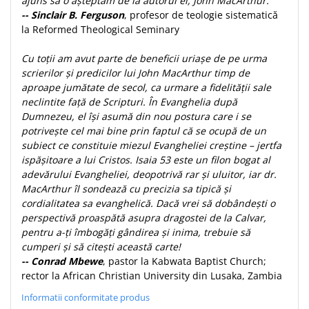
ajuns să o așteptăm de la autorul ei, John MacArthur.
-- Sinclair B. Ferguson
, profesor de teologie sistematică
la Reformed Theological Seminary
Cu toții am avut parte de beneficii uriașe de pe urma
scrierilor și predicilor lui John MacArthur timp de
aproape jumătate de secol, ca urmare a fidelității sale
neclintite față de Scripturi. În Evanghelia după
Dumnezeu, el își asumă din nou postura care i se
potrivește cel mai bine prin faptul că se ocupă de un
subiect ce constituie miezul Evangheliei creștine – jertfa
ispășitoare a lui Cristos. Isaia 53 este un filon bogat al
adevărului Evangheliei, deopotrivă rar și uluitor, iar dr.
MacArthur îl sondează cu precizia sa tipică și
cordialitatea sa evanghelică. Dacă vrei să dobândești o
perspectivă proaspătă asupra dragostei de la Calvar,
pentru a-ți îmbogăți gândirea și inima, trebuie să
cumperi și să citești această carte!
-- Conrad Mbewe
, pastor la Kabwata Baptist Church;
rector la African Christian University din Lusaka, Zambia
Informatii conformitate produs