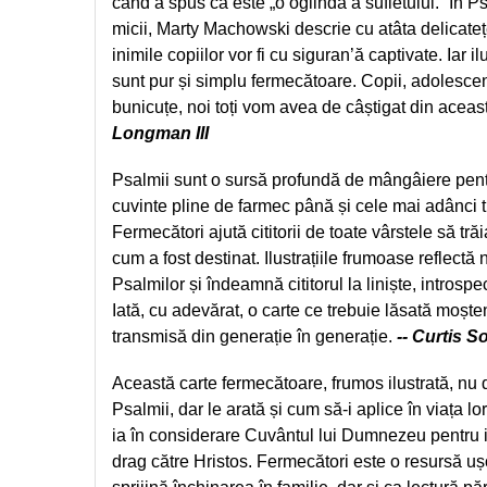
când a spus că este „o oglindă a sufletului.” În Ps
Sexualitate
Sinaia
Ornament
micii, Marty Machowski descrie cu atâta delicatețe
Tineri
Magneti
Pentru birou
inimile copiilor vor fi cu siguran’ă captivate. Iar i
Viata de familie
Suport pahar
sunt pur și simplu fermecătoare. Copii, adolescenți 
Pentru copii
Harfe / Partituri
bunicuțe, noi toți vom avea de câștigat din aceas
Timisoara
Obiecte decorative
Longman III
Instrumente pastorale
Alte suveniruri
Oglinda
Consiliere
Carti postale
Pix+Semn de carte
Psalmii sunt o sursă profundă de mângâiere pentr
Despre biserica
Jurnale
cuvinte pline de farmec până și cele mai adânci tr
Portofel
Predici/ Schite de predici
Magneti
Fermecători ajută cititorii de toate vârstele să tr
Produse din lemn
Resurse studiu biblic
Suport pahar
cum a fost destinat. Ilustrațiile frumoase reflectă n
Accesorii birou
Instrumente teologice
Tablouri
Psalmilor și îndeamnă cititorul la liniște, introsp
Rame foto
Iată, cu adevărat, o carte ce trebuie lăsată moșten
Transilvania
Alte studii
Tablouri din lemn
transmisă din generație în generație.
-- Curtis 
Atlase
Carti postale
Pungi cadou cu versete
Comentarii
Magneti
Această carte fermecătoare, frumos ilustrată, nu d
Puzzle
Dictionare
Psalmii, dar le arată și cum să-i aplice în viața l
Enciclopedii
Sacoșă
ia în considerare Cuvântul lui Dumnezeu pentru in
Literatura
drag către Hristos. Fermecători este o resursă ușo
Semne de carte