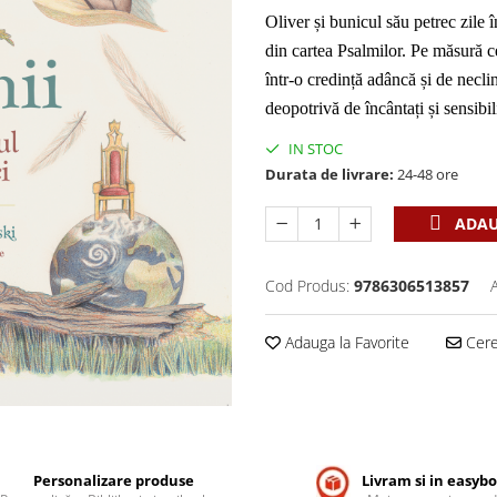
Oliver și bunicul său petrec zile î
din cartea Psalmilor. Pe măsură 
într-o credință adâncă și de neclin
deopotrivă de încântați și sensibi
IN STOC
Durata de livrare:
24-48 ore
ADAU
Cod Produs:
9786306513857
Adauga la Favorite
Cere 
Personalizare produse
Livram si in easyb