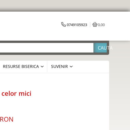
0749105923
0,00
RESURSE BISERICA
SUVENIR
 celor mici
 RON