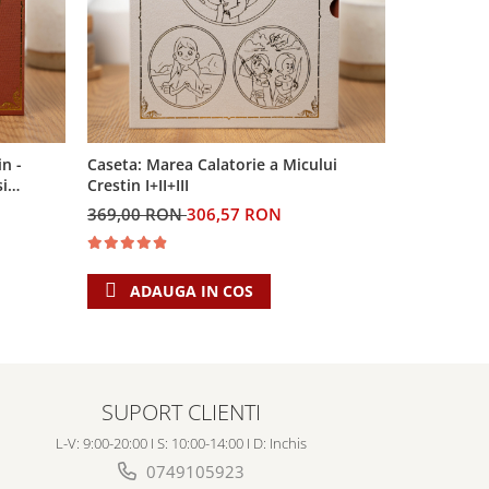
in -
Caseta: Marea Calatorie a Micului
si
Crestin I+II+III
369,00 RON
306,57 RON
ADAUGA IN COS
SUPORT CLIENTI
L-V: 9:00-20:00 I S: 10:00-14:00 I D: Inchis
0749105923