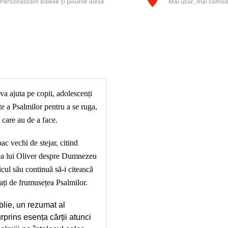
Personalizăm Bibliile și pixurile alese
Mai usor, mai comod
a ajuta pe copii, adolescenți
rte a Psalmilor pentru a se ruga,
u care au de a face.
pac vechi de stejar, citind
tea lui Oliver despre Dumnezeu
icul său continuă să-i citească
zați de frumusețea Psalmilor.
blie, un rezumat al
prins esența cărții atunci