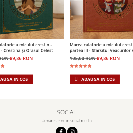
latorie a micului crestin -
Marea calatorie a micului crest
 - Crestina și Orasul Celest
partea III - Sfarsitul Veacurilor 
Imparatia Eterna
 RON
89,86 RON
105,00 RON
89,86 RON
AUGA IN COS
ADAUGA IN COS
SOCIAL
Urmareste-ne in social media