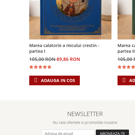
Marea calatorie a micului crestin -
Marea ca
partea I
partea II
105,00 RON
89,86 RON
105,00
ADAUGA IN COS
AD
NEWSLETTER
Nu rata ofertele si promotiile noastre