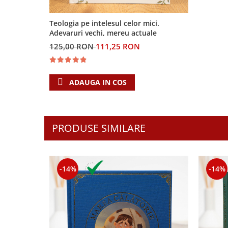
Contemporaneitate
Devotional
Teologia pe intelesul celor mici.
Diverse
Adevaruri vechi, mereu actuale
Lupta Spirituala
125,00 RON
111,25 RON
Schimbarea caracterului
Slujire
ADAUGA IN COS
Suferinta
Viata din belsug
Viata de zi cu zi
Despre afaceri
PRODUSE SIMILARE
Dezvoltare personala
Leadership
Mediu
-14%
-14%
Sanatate / nutritie