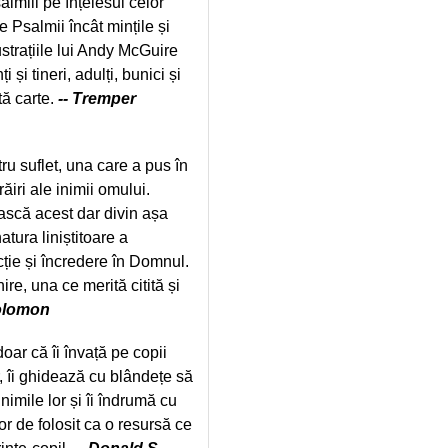
almiii pe înțelesul celor
 Psalmii încât mințile și
lustrațiile lui Andy McGuire
și tineri, adulți, bunici și
tă carte.
-- Tremper
u suflet, una care a pus în
ăiri ale inimii omului.
ăiască acest dar divin așa
atura liniștitoare a
ecție și încredere în Domnul.
ire, una ce merită citită și
Solomon
oar că îi învață pe copii
or, îi ghidează cu blândețe să
imile lor și îi îndrumă cu
r de folosit ca o resursă ce