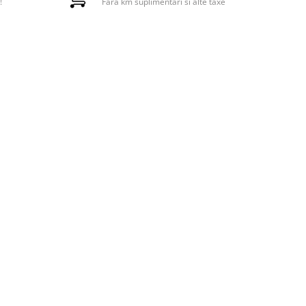
!
Fara km suplimentari si alte taxe