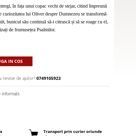
ntregi, în fața unui copac vechi de stejar, citind împreună
ce curiozitatea lui Oliver despre Dumnezeu se transformă
tit, bunicul său continuă să-i citească și să se roage cu el,
lizați de frumusețea Psalmilor.
GA IN COS
Ai nevoie de ajutor?
0749105923
informatii
ox
Transport prin curier oriunde