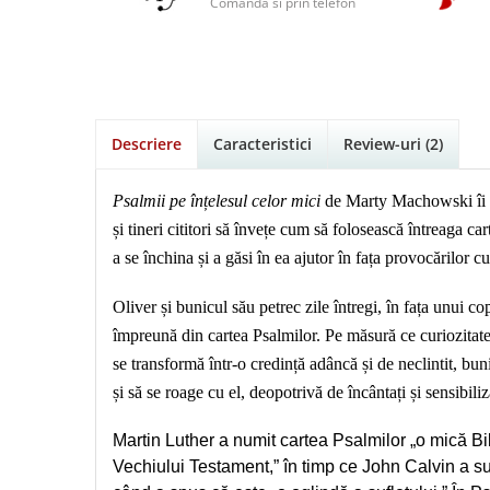
Istorie
Suport Pahar
Comanda si prin telefon
Copii
Povesti care spun adevarul
Medii
Psihologie
Cluj-Napoca
Mici
Cutie cu versete
Puiul Istet
Filosofie
Iasi
Noul Testament
Display foto
R. C. Sproul
Alte studii
Oradea
Pentru adolescenti
Emblema auto
Romane
Critica de arta
Alte suveniruri
Pentru femei
Felicitare
Descriere
Caracteristici
Review-uri
(2)
cultura generala
Timothy Keller
Carti postale
Psihologie practica
Husă Biblie
Vestea buna pentru inimi micute
Jurnale
Psalmii pe înțelesul celor mici
de Marty Machowski îi v
Stiinta
Instrumente de scris
Veveritele de la Marea Moarta
Magneti
și tineri cititori să învețe cum să folosească întreaga ca
Devotional zilnic
Pix metalic
Suport pahar
Viata crestina
a se închina și a găsi în ea ajutor în fața provocărilor c
Discipline spirituale
Pix plastic
Tablouri
Rugaciune
Jocuri
Sibiu
Oliver și bunicul său petrec zile întregi, în fața unui co
Eseuri
Jurnale
împreună din cartea Psalmilor. Pe măsură ce curiozita
Alte suveniruri
Familie
se transformă într-o credință adâncă și de neclintit, bun
Carti postale
Jurnal de Rugaciune
și să se roage cu el, deopotrivă de încântați și sensibili
Barbati
Jurnal
Limba Engleza
Cresterea copiilor
Magneti
Limba Română
Martin Luther a numit cartea Psalmilor „o mică Bi
Femei
Suport pahar
Magneti
Vechiului Testament,” în timp ce John Calvin a sur
Relatii
Tablouri
Foarte puternici