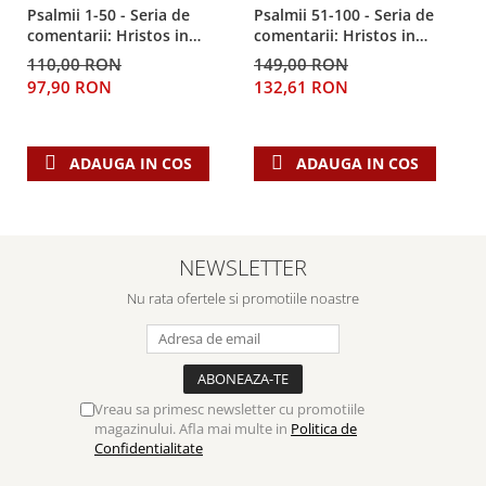
Psalmii 1-50 - Seria de
Psalmii 51-100 - Seria de
comentarii: Hristos in
comentarii: Hristos in
centru
centru
110,00 RON
149,00 RON
97,90 RON
132,61 RON
ADAUGA IN COS
ADAUGA IN COS
NEWSLETTER
Nu rata ofertele si promotiile noastre
Vreau sa primesc newsletter cu promotiile
magazinului. Afla mai multe in
Politica de
Confidentialitate