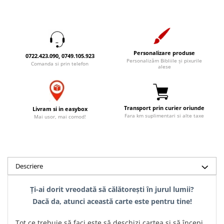
Accesorii birou
Instrumente teologice
Tablouri
Rame foto
Transilvania
Alte studii
Tablouri din lemn
Atlase
Carti postale
Pungi cadou cu versete
Comentarii
Magneti
Personalizare produse
0722.423.090, 0749.105.923
Personalizăm Bibliile și pixurile
Puzzle
Dictionare
Comanda si prin telefon
alese
Enciclopedii
Sacoșă
Literatura
Semne de carte
Biografii
Transport prin curier oriunde
Set cadou
Livram si in easybox
Fara km suplimentari si alte taxe
Mai usor, mai comod!
Eseuri
Statuete
Marturii
Sticle apa
Romane
Suport pentru pahar
Meditatii
Descriere
Tablouri
Pedagogie
Tablouri canvas
Poezii
Ți-ai dorit vreodată să călătorești în jurul lumii?
Dacă da, atunci această carte este pentru tine!
Termos
Reviste
Sanatate
Tot ce trebuie să faci este să deschizi cartea și să începi