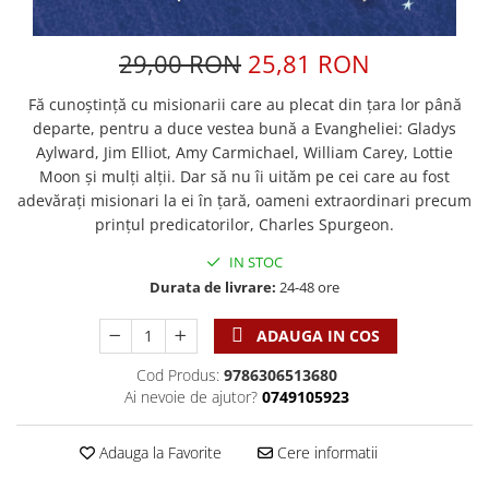
Discipline spirituale
Pix plastic
Tablouri
Viata crestina
Rugaciune
Jocuri
Sibiu
29,00 RON
25,81 RON
Eseuri
Jurnale
Alte suveniruri
Familie
Carti postale
Fă cunoștință cu misionarii care au plecat din țara lor până
Jurnal de Rugaciune
departe, pentru a duce vestea bună a Evangheliei: Gladys
Barbati
Jurnal
Limba Engleza
Aylward, Jim Elliot, Amy Carmichael, William Carey, Lottie
Cresterea copiilor
Magneti
Limba Română
Moon și mulți alții. Dar să nu îi uităm pe cei care au fost
Femei
Suport pahar
Magneti
adevărați misionari la ei în țară, oameni extraordinari precum
Relatii
Tablouri
prințul predicatorilor, Charles Spurgeon.
Foarte puternici
Sexualitate
Sinaia
Ornament
IN STOC
Tineri
Magneti
Pentru birou
Durata de livrare:
24-48 ore
Viata de familie
Suport pahar
Pentru copii
Harfe / Partituri
Timisoara
ADAUGA IN COS
Obiecte decorative
Instrumente pastorale
Alte suveniruri
Oglinda
Cod Produs:
9786306513680
Ai nevoie de ajutor?
0749105923
Consiliere
Carti postale
Pix+Semn de carte
Despre biserica
Jurnale
Portofel
Adauga la Favorite
Cere informatii
Predici/ Schite de predici
Magneti
Produse din lemn
Resurse studiu biblic
Suport pahar