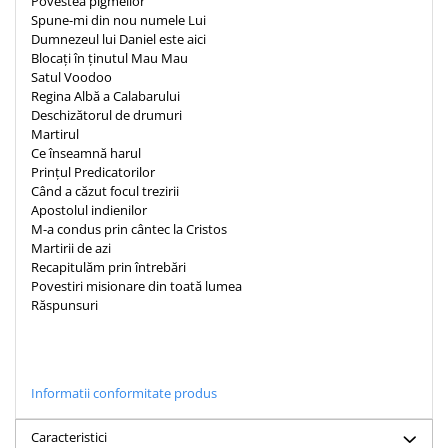
Povestea pigmeilor
Spune-mi din nou numele Lui
Dumnezeul lui Daniel este aici
Blocați în ținutul Mau Mau
Satul Voodoo
Regina Albă a Calabarului
Deschizătorul de drumuri
Martirul
Ce înseamnă harul
Prințul Predicatorilor
Când a căzut focul trezirii
Apostolul indienilor
M-a condus prin cântec la Cristos
Martirii de azi
Recapitulăm prin întrebări
Povestiri misionare din toată lumea
Răspunsuri
Informatii conformitate produs
Caracteristici