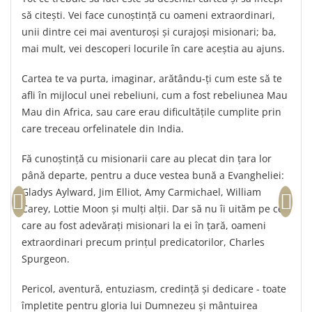
să citești. Vei face cunoștință cu oameni extraordinari,
Teologie
unii dintre cei mai aventuroși și curajoși misionari; ba,
A doua venire
mai mult, vei descoperi locurile în care aceștia au ajuns.
Apologetica
Dogmatica
Cartea te va purta, imaginar, arătându-ți cum este să te
Istoria Bisericii
afli în mijlocul unei rebeliuni, cum a fost rebeliunea Mau
Misiune
Mau din Africa, sau care erau dificultățile cumplite prin
Viata crestina
care treceau orfelinatele din India.
Contemporaneitate
Fă cunoștință cu misionarii care au plecat din țara lor
Devotional
până departe, pentru a duce vestea bună a Evangheliei:
Diverse
Gladys Aylward, Jim Elliot, Amy Carmichael, William
Lupta Spirituala
Carey, Lottie Moon și mulți alții. Dar să nu îi uităm pe cei
Schimbarea caracterului
care au fost adevărați misionari la ei în țară, oameni
Slujire
extraordinari precum prințul predicatorilor, Charles
Suferinta
Spurgeon.
Viata din belsug
Pericol, aventură, entuziasm, credință și dedicare - toate
Viata de zi cu zi
împletite pentru gloria lui Dumnezeu și mântuirea