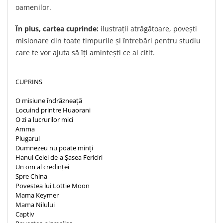
Despre afaceri
oamenilor.
Dezvoltare personala
În plus, cartea cuprinde:
ilustrații atrăgătoare, povești
Leadership
misionare din toate timpurile și întrebări pentru studiu
Mediu
care te vor ajuta să îți amintești ce ai citit.
Sanatate / nutritie
CUPRINS
O misiune îndrăzneață
Locuind printre Huaorani
O zi a lucrurilor mici
Amma
Plugarul
Dumnezeu nu poate minți
Hanul Celei de-a Șasea Fericiri
Un om al credinței
Spre China
Povestea lui Lottie Moon
Mama Keymer
Mama Nilului
Captiv