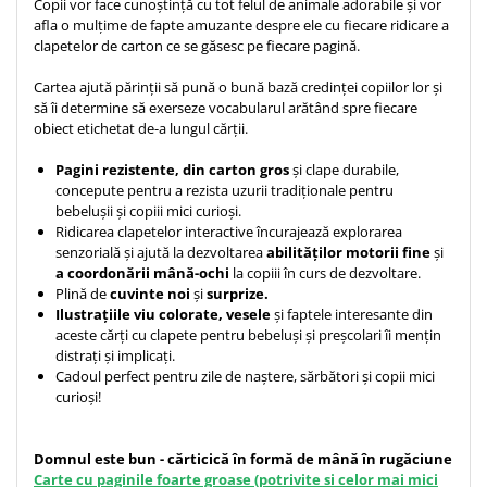
Copii vor face cunoștință cu tot felul de animale adorabile și vor
afla o mulțime de fapte amuzante despre ele cu fiecare ridicare a
clapetelor de carton ce se găsesc pe fiecare pagină.
Cartea ajută părinții să pună o bună bază credinței copiilor lor și
să îi determine să exerseze vocabularul arătând spre fiecare
obiect etichetat de-a lungul cărții.
Pagini rezistente, din carton gros
și clape durabile,
concepute pentru a rezista uzurii tradiționale pentru
bebelușii și copiii mici curioși.
Ridicarea clapetelor interactive încurajează explorarea
senzorială și ajută la dezvoltarea
abilităților motorii fine
și
a coordonării mână-ochi
la copiii în curs de dezvoltare.
Plină de
cuvinte noi
și
surprize.
Ilustrațiile viu colorate, vesele
și faptele interesante din
aceste cărți cu clapete pentru bebeluși și preșcolari îi mențin
distrați și implicați.
Cadoul perfect pentru zile de naștere, sărbători și copii mici
curioși!
Domnul este bun - cărticică în formă de mână în rugăciune
Carte cu paginile foarte groase (potrivite si celor mai mici