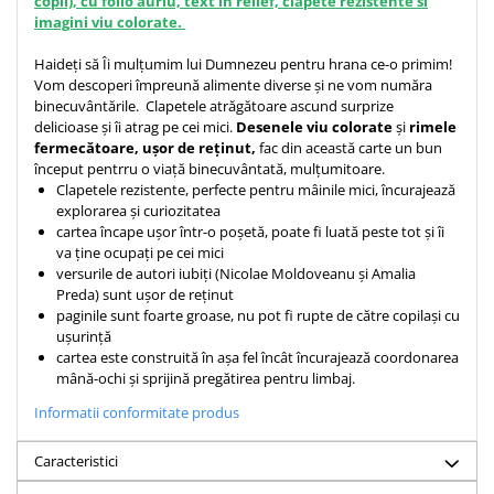
copii), cu folio auriu, text in relief, clapete rezistente si
imagini viu colorate.
Haideți să Îi mulțumim lui Dumnezeu pentru hrana ce-o primim!
Vom descoperi împreună alimente diverse și ne vom număra
binecuvântările. Clapetele atrăgătoare ascund surprize
delicioase și îi atrag pe cei mici.
Desenele viu colorate
și
rimele
fermecătoare, ușor de reținut,
fac din această carte un bun
început pentrru o viață binecuvântată, mulțumitoare.
Clapetele rezistente, perfecte pentru mâinile mici, încurajează
explorarea și curiozitatea
cartea încape ușor într-o poșetă, poate fi luată peste tot și îi
va ține ocupați pe cei mici
versurile de autori iubiți (Nicolae Moldoveanu și Amalia
Preda) sunt ușor de reținut
paginile sunt foarte groase, nu pot fi rupte de către copilași cu
ușurință
cartea este construită în așa fel încât încurajează coordonarea
mână-ochi și sprijină pregătirea pentru limbaj.
Informatii conformitate produs
Caracteristici