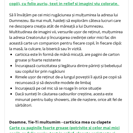
copii), cu folio auriu, text in relief si imagini viu colorate.
Să îi învățăm pe cei mici rugăciunea și mulțumirea la adresa lui
Dumnezeu. Ba mai mult, haideți să explorăm câteva lucruri care
ne descopera creația atât de măreață a lui Dumnezeu.
Multitudinea de imagini vii, versurile ușor de reținut, mulțumirea
la adresa Creatorului și încurajarea credinței celor mici fac din
această carte un companion pentru fiecare copil, în fiecare clipă:
la masă, la culcare, la biserică sau în vizită.
carticica este în formă de mână micuță, are pagini de carton
groase și foarte rezistente
Încurajează curiozitatea și legătura dintre părinți și bebelușul
sau copilul lor prin rugăciuni
Rimele ușor de reținut de-a lungul poveștii îi ajută pe copii să
recunoască și să dezvolte modele de limbaj
încurajează pe cel mic să se roage în orice situație
Dacă sunteți în căutarea cadourilor creștine, acesta este
minunat pentru baby showers, zile de naștere, orice alt fel de
sărbători.
Doamne, Tie-Ti multumim - carticica mea cu clapete
Carte cu paginile foarte groase (potrivite si celor mai mici