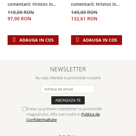
comentarii: Hristos in
comentarii: Hristos in
centru
centru
110,00 RON
149,00 RON
97,90 RON
132,61 RON
ADAUGA IN COS
ADAUGA IN COS
NEWSLETTER
Nu rata ofertele si promotiile noastre
Vreau sa primesc newsletter cu promotiile
magazinului. Afla mai multe in
Politica de
Confidentialitate