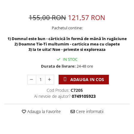
Discipline spirituale
Pix plastic
Tablouri
Viata crestina
Rugaciune
Jocuri
Sibiu
155,00 RON
121,57 RON
Eseuri
Jurnale
Alte suveniruri
Familie
Pachetul contine:
Carti postale
Jurnal de Rugaciune
Barbati
Jurnal
Limba Engleza
1) Domnul este bun - cărticică în formă de mână în rugăciune
Cresterea copiilor
Magneti
2) Doamne Tie-Ti multumim - carticica mea cu clapete
Limba Română
3) Ia te uita! Noe - priveste si exploreaza
Femei
Suport pahar
Magneti
Relatii
Tablouri
IN STOC
Foarte puternici
Durata de livrare:
24-48 ore
Sexualitate
Sinaia
Ornament
Tineri
Magneti
Pentru birou
ADAUGA IN COS
Viata de familie
Suport pahar
Pentru copii
Cod Produs:
C7205
Harfe / Partituri
Timisoara
Obiecte decorative
Ai nevoie de ajutor?
0749105923
Instrumente pastorale
Alte suveniruri
Oglinda
Consiliere
Carti postale
Pix+Semn de carte
Adauga la Favorite
Cere informatii
Despre biserica
Jurnale
Portofel
Predici/ Schite de predici
Magneti
Produse din lemn
Resurse studiu biblic
Suport pahar