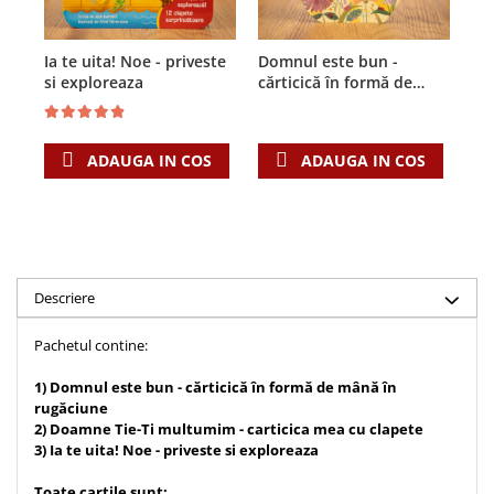
Teologie
A doua venire
Ia te uita! Noe - priveste
Domnul este bun -
Do
si exploreaza
cărticică în formă de
mu
Apologetica
mână în rugăciune
cu
Dogmatica
Istoria Bisericii
ADAUGA IN COS
ADAUGA IN COS
Misiune
Viata crestina
Contemporaneitate
Devotional
Diverse
Descriere
Lupta Spirituala
Pachetul contine:
Schimbarea caracterului
Slujire
1) Domnul este bun - cărticică în formă de mână în
rugăciune
Suferinta
2) Doamne Tie-Ti multumim - carticica mea cu clapete
Viata din belsug
3) Ia te uita! Noe - priveste si exploreaza
Viata de zi cu zi
Toate cartile sunt: