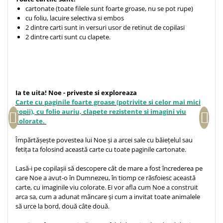
Despre afaceri
cartonate (toate filele sunt foarte groase, nu se pot rupe)
Dezvoltare personala
cu foliu, lacuire selectiva si embos
2 dintre carti sunt in versuri usor de retinut de copilasi
Leadership
2 dintre carti sunt cu clapete.
Mediu
Sanatate / nutritie
Ia te uita! Noe - priveste si exploreaza
Carte cu paginile foarte groase (potrivite si celor mai mici
copii), cu folio auriu, clapete rezistente si imagini viu
colorate.
Împărtășește povestea lui Noe și a arcei sale cu băiețelul sau
fetița ta folosind această carte cu toate paginile cartonate.
Lasă-i pe copilașii să descopere cât de mare a fost încrederea pe
care Noe a avut-o în Dumnezeu, în tiomp ce răsfoiesc această
carte, cu imaginile viu colorate. Ei vor afla cum Noe a construit
arca sa, cum a adunat mâncare și cum a invitat toate animalele
să urce la bord, două câte două.