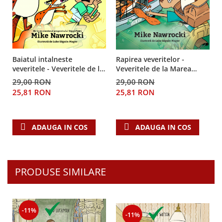
Baiatul intalneste
Rapirea veveritelor -
veveritele - Veveritele de la
Veveritele de la Marea
Marea Moarta, vol. 2
Moarta, vol. 4
29,00 RON
29,00 RON
25,81 RON
25,81 RON
ADAUGA IN COS
ADAUGA IN COS
PRODUSE SIMILARE
-11%
-11%