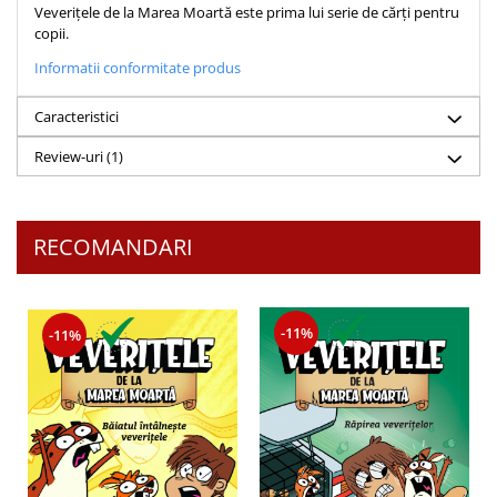
Despre afaceri
Veverițele de la Marea Moartă este prima lui serie de cărți pentru
copii.
Dezvoltare personala
Leadership
Informatii conformitate produs
Mediu
Caracteristici
Sanatate / nutritie
Review-uri
(1)
RECOMANDARI
-11%
-11%