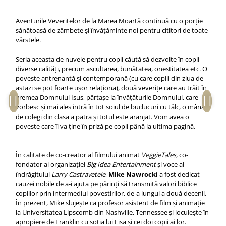
Teologie
Aventurile Veverițelor de la Marea Moartă continuă cu o porție
A doua venire
sănătoasă de zâmbete și învățăminte noi pentru cititori de toate
vârstele.
Apologetica
Dogmatica
Seria aceasta de nuvele pentru copii căută să dezvolte în copii
Istoria Bisericii
diverse calități, precum ascultarea, bunătatea, onestitatea etc. O
poveste antrenantă și contemporană (cu care copiii din ziua de
Misiune
astazi se pot foarte ușor relaționa), două veverițe care au trăit în
Viata crestina
vremea Domnului Isus, părtașe la învățăturile Domnului, care
vorbesc și mai ales intră în tot soiul de buclucuri cu tâlc, o mână
Contemporaneitate
de colegi din clasa a patra și totul este aranjat. Vom avea o
Devotional
poveste care îi va ține în priză pe copii până la ultima pagină.
Diverse
Lupta Spirituala
În calitate de co-creator al filmului animat
VeggieTales
, co-
Schimbarea caracterului
fondator al organizației
Big Idea Entertainment
și voce al
Slujire
îndrăgitului
Larry Castravetele
,
Mike Nawrocki
a fost dedicat
cauzei nobile de a-i ajuta pe părinți să transmită valori biblice
Suferinta
copiilor prin intermediul povestirilor, de-a lungul a două decenii.
Viata din belsug
În prezent, Mike slujește ca profesor asistent de film și animație
la Universitatea Lipscomb din Nashville, Tennessee și locuiește în
Viata de zi cu zi
apropiere de Franklin cu soția lui Lisa și cei doi copii ai lor.