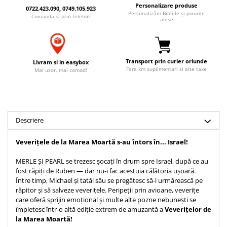
Personalizare produse
Accesorii birou
0722.423.090, 0749.105.923
Instrumente teologice
Tablouri
Personalizăm Bibliile și pixurile
Comanda si prin telefon
alese
Rame foto
Transilvania
Alte studii
Tablouri din lemn
Atlase
Carti postale
Pungi cadou cu versete
Comentarii
Magneti
Transport prin curier oriunde
Livram si in easybox
Puzzle
Dictionare
Fara km suplimentari si alte taxe
Mai usor, mai comod!
Enciclopedii
Sacoșă
Literatura
Semne de carte
Biografii
Set cadou
Descriere
Eseuri
Statuete
Marturii
Veverițele de la Marea Moartă s-au întors în... Israel!
Sticle apa
Romane
Suport pentru pahar
Meditatii
MERLE ȘI PEARL se trezesc șocați în drum spre Israel, după ce au
fost răpiți de Ruben — dar nu-i fac acestuia călătoria ușoară.
Tablouri
Pedagogie
Între timp, Michael și tatăl său se pregătesc să-l urmărească pe
Tablouri canvas
răpitor și să salveze veverițele. Peripeții prin avioane, veverițe
Poezii
care oferă sprijin emoțional și multe alte pozne nebunești se
Termos
Reviste
împletesc într-o altă ediție extrem de amuzantă a
Veverițelor de
la Marea Moartă!
Sanatate