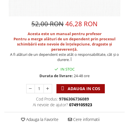
Discipline spirituale
Pix plastic
Tablouri
Viata crestina
Rugaciune
Jocuri
Sibiu
Eseuri
Jurnale
Alte suveniruri
52,00 RON
46,28 RON
Familie
Carti postale
Jurnal de Rugaciune
Acesta este un manual pentru profesor
Barbati
Jurnal
Limba Engleza
Pentru a merge alături de un dependent prin procesul
Cresterea copiilor
Magneti
Limba Română
schimbării este nevoie de înțelepciune, dragoste și
perseverență.
Femei
Suport pahar
Magneti
A fi alături de un dependent este atât o responsabilitate, cât și o
Relatii
Tablouri
Foarte puternici
durere. Î
Sexualitate
Sinaia
Ornament
IN STOC
Tineri
Magneti
Pentru birou
Durata de livrare:
24-48 ore
Viata de familie
Suport pahar
Pentru copii
Harfe / Partituri
Timisoara
ADAUGA IN COS
Obiecte decorative
Instrumente pastorale
Alte suveniruri
Oglinda
Cod Produs:
9786306736089
Ai nevoie de ajutor?
0749105923
Consiliere
Carti postale
Pix+Semn de carte
Despre biserica
Jurnale
Portofel
Adauga la Favorite
Cere informatii
Predici/ Schite de predici
Magneti
Produse din lemn
Resurse studiu biblic
Suport pahar