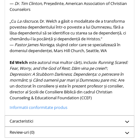
Despre afaceri
—
Dr. Tim Clinton
, Președinte, American Association of Christian
Counselors
Dezvoltare personala
Leadership
„Cu
La răscruce
, Dr. Welch a găsit o modalitate de a transforma
Mediu
povestea dependentului într-o poveste a lui Dumnezeu, fără a
lăsa dependentul să se identifice cu starea sa de dependență, ci
Sanatate / nutritie
chemându-l la pocăință și dependență de Hristos.”
—
Pastor James Noriega
, slujind celor care se specializează în
domeniul dependenței, Mars Hill Church, Seattle, WA
Ed Welch
este autorul mai multor cărți, inclusiv
Running Scared:
Fear, Worry, and the God of Rest
;
Dăm vina pe creier
?;
Depression: A Stubborn Darkness
;
Dependența: o petrecere în
mormânt
; și
Când oamenii par mari și Dumnezeu pare mic
. Are
un doctorat în consiliere și este în prezent profesor și consilier,
director al Școlii de Consiliere Biblică din cadrul Christian
Counseling & Educational Foundation (CCEF)
Informatii conformitate produs
Caracteristici
Review-uri
(0)