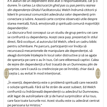
A fi alături de un dependent este atât o responsabilitate, cât și o
durere. În cartea
La răscruce:Un ghid pas cu pas pentru ieșirea
Teologie
din dependențe-Ghidul Facilitatorului
, Welch îndrumă cititorii și
A doua venire
liderii în procesul comunicării adevărului celor dependenți prin
conectare și iubire. Această carte conține observații utile despre
Apologetica
starea mentală, fizică, emoțională și spirituală comună majorității
Dogmatica
dependenților.
Istoria Bisericii
La răscruce
a fost conceput ca un studiu de grup pentru cei care
se confruntă cu dependența. Acești zece pași, prezentați în stilul
Misiune
direct, fără ocolișuri, al autorului Ed Welch, oferă un cadru biblic
Viata crestina
pentru schimbare. Pe parcurs, participanții vor învăța să
recunoască mecanismele de manipulare ale dependenței, să
Contemporaneitate
aleagă dorințele înțelepte în locul celor distructive și să se agațe
Devotional
de speranța pe care o au în Isus, Cel care eliberează captivi. Calea
Diverse
de ieșire din dependență a fost trasată de un Dumnezeu plin de
surprize, care îi caută cu credincioșie pe cei înrobiți, chiar dacă
Lupta Spirituala
aceștia L-au evitat în mod intenționat.
Schimbarea caracterului
Slujire
„În esență, dependența este o problemă spirituală care necesită
o soluție spirituală. Fără să fie străin de acest subiect, Ed Welch
Suferinta
confruntă cu îndrăzneală dependenții cu adevărul lui Dumnezeu,
Viata din belsug
atât legat de autoînșelare cât și de harul surprinzător al lui Isus,
care face toate lucrurile noi. Acest studiu este cu adevărat centrat
Viata de zi cu zi
pe persoana lui Hristos.”