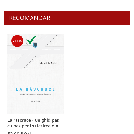
RECOMANDARI
-11%
La rascruce - Un ghid pas
cu pas pentru ieșirea din
dependențe - ghid de
52,00 RON