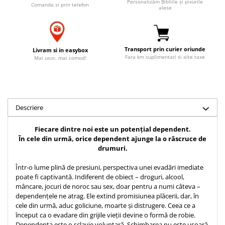
Personalizăm Bibliile și pixurile
Comanda si prin telefon
Accesorii birou
alese
Instrumente teologice
Tablouri
Rame foto
Transilvania
Alte studii
Tablouri din lemn
Atlase
Carti postale
Pungi cadou cu versete
Transport prin curier oriunde
Livram si in easybox
Comentarii
Magneti
Fara km suplimentari si alte taxe
Mai usor, mai comod!
Puzzle
Dictionare
Enciclopedii
Sacoșă
Literatura
Semne de carte
Biografii
Descriere
Set cadou
Eseuri
Statuete
Fiecare dintre noi este un potențial dependent.
Marturii
În cele din urmă, orice dependent ajunge la o răscruce de
Sticle apa
Romane
drumuri.
Suport pentru pahar
Meditatii
Într-o lume plină de presiuni, perspectiva unei evadări imediate
Tablouri
Pedagogie
poate fi captivantă. Indiferent de obiect – droguri, alcool,
mâncare, jocuri de noroc sau sex, doar pentru a numi câteva –
Tablouri canvas
Poezii
dependențele ne atrag. Ele extind promisiunea plăcerii, dar, în
Termos
Reviste
cele din urmă, aduc goliciune, moarte și distrugere. Ceea ce a
început ca o evadare din grijile vieții devine o formă de robie.
Sanatate
Dependența este o sclavie voluntară. Schimbarea nu este ușoară.