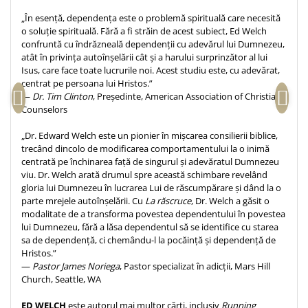
Despre afaceri
„În esență, dependența este o problemă spirituală care necesită
Dezvoltare personala
o soluție spirituală. Fără a fi străin de acest subiect, Ed Welch
Leadership
confruntă cu îndrăzneală dependenții cu adevărul lui Dumnezeu,
atât în privința autoînșelării cât și a harului surprinzător al lui
Mediu
Isus, care face toate lucrurile noi. Acest studiu este, cu adevărat,
Sanatate / nutritie
centrat pe persoana lui Hristos.”
—
Dr. Tim Clinton
, Președinte, American Association of Christian
Counselors
„Dr. Edward Welch este un pionier în mișcarea consilierii biblice,
trecând dincolo de modificarea comportamentului la o inimă
centrată pe închinarea față de singurul și adevăratul Dumnezeu
viu. Dr. Welch arată drumul spre această schimbare revelând
gloria lui Dumnezeu în lucrarea Lui de răscumpărare și dând la o
parte mrejele autoînșelării. Cu
La răscruce
, Dr. Welch a găsit o
modalitate de a transforma povestea dependentului în povestea
lui Dumnezeu, fără a lăsa dependentul să se identifice cu starea
sa de dependență, ci chemându-l la pocăință și dependență de
Hristos.”
—
Pastor James Noriega
, Pastor specializat în adicții, Mars Hill
Church, Seattle, WA
ED WELCH
este autorul mai multor cărți, inclusiv
Running