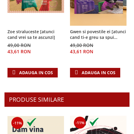
Zoe straluceste [atunci
Gwen si povestile ei [atunci
cand vrei sa te ascunzi]
cand ti-e greu sa spui
adevarul]
49,00 RON
49,00 RON
43,61 RON
43,61 RON
ADAUGA IN COS
ADAUGA IN COS
PRODUSE SIMILARE
-11%
-11%