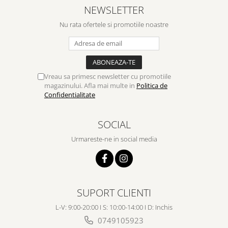
NEWSLETTER
Nu rata ofertele si promotiile noastre
Vreau sa primesc newsletter cu promotiile
magazinului. Afla mai multe in
Politica de
Confidentialitate
SOCIAL
Urmareste-ne in social media
SUPORT CLIENTI
L-V: 9:00-20:00 I S: 10:00-14:00 I D: Inchis
0749105923