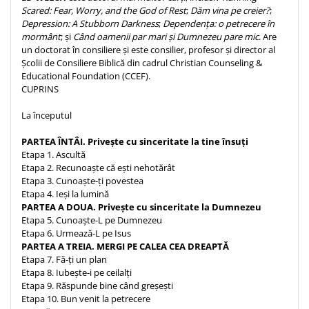
Scared: Fear, Worry, and the God of Rest
;
Dăm vina pe creier?
;
Depression: A Stubborn Darkness
;
Dependența: o petrecere în
mormânt
; și
Când oamenii par mari și Dumnezeu pare mic
. Are
un doctorat în consiliere și este consilier, profesor și director al
Școlii de Consiliere Biblică din cadrul Christian Counseling &
Educational Foundation (CCEF).
CUPRINS
La începutul
PARTEA ÎNTÂI. Privește cu sinceritate la tine însuți
Etapa 1. Ascultă
Etapa 2. Recunoaște că ești nehotărât
Etapa 3. Cunoaște-ți povestea
Etapa 4. Ieși la lumină
PARTEA A DOUA. Privește cu sinceritate la Dumnezeu
Etapa 5. Cunoaște-L pe Dumnezeu
Etapa 6. Urmează-L pe Isus
PARTEA A TREIA. MERGI PE CALEA CEA DREAPTĂ
Etapa 7. Fă-ți un plan
Etapa 8. Iubește-i pe ceilalți
Etapa 9. Răspunde bine când greșești
Etapa 10. Bun venit la petrecere