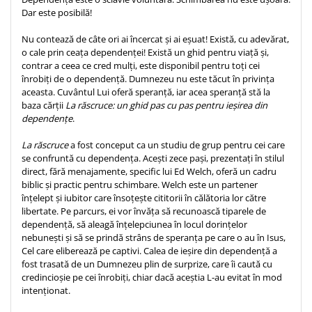
Dar este posibilă!
Teologie
A doua venire
Nu contează de câte ori ai încercat și ai eșuat! Există, cu adevărat,
o cale prin ceața dependenței! Există un ghid pentru viață și,
Apologetica
contrar a ceea ce cred mulți, este disponibil pentru toți cei
Dogmatica
înrobiți de o dependență. Dumnezeu nu este tăcut în privința
Istoria Bisericii
aceasta. Cuvântul Lui oferă speranță, iar acea speranță stă la
baza cărții
La răscruce: un ghid pas cu pas pentru ieșirea din
Misiune
dependențe
.
Viata crestina
La răscruce
a fost conceput ca un studiu de grup pentru cei care
Contemporaneitate
se confruntă cu dependența. Acești zece pași, prezentați în stilul
Devotional
direct, fără menajamente, specific lui Ed Welch, oferă un cadru
biblic și practic pentru schimbare. Welch este un partener
Diverse
înțelept și iubitor care însoțește cititorii în călătoria lor către
Lupta Spirituala
libertate. Pe parcurs, ei vor învăța să recunoască tiparele de
Schimbarea caracterului
dependență, să aleagă înțelepciunea în locul dorințelor
nebunești și să se prindă strâns de speranța pe care o au în Isus,
Slujire
Cel care eliberează pe captivi. Calea de ieșire din dependență a
Suferinta
fost trasată de un Dumnezeu plin de surprize, care îi caută cu
Viata din belsug
credincioșie pe cei înrobiți, chiar dacă aceștia L-au evitat în mod
intenționat.
Viata de zi cu zi