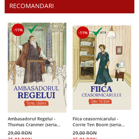
RECOMANDARI
-11%
-11%
Fiica ceasornicarului -
Ambasadorul Regelui -
Corrie Ten Boom (seria
Thomas Cranmer (seria
biografii)
biografii)
29,00 RON
29,00 RON