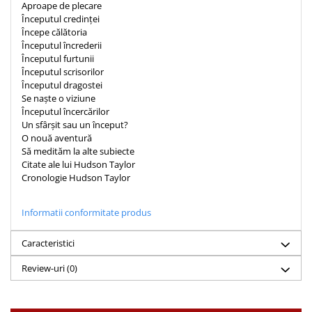
Despre afaceri
Aproape de plecare
Începutul credinței
Dezvoltare personala
Începe călătoria
Leadership
Începutul încrederii
Mediu
Începutul furtunii
Începutul scrisorilor
Sanatate / nutritie
Începutul dragostei
Se naște o viziune
Începutul încercărilor
Un sfârșit sau un început?
O nouă aventură
Să medităm la alte subiecte
Citate ale lui Hudson Taylor
Cronologie Hudson Taylor
Informatii conformitate produs
Caracteristici
Review-uri
(0)