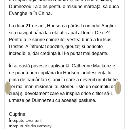
Teologie
Dumnezeu l-a ales pentru o misiune măreață: să ducă
Evanghelia în China.
A doua venire
Apologetica
La doar 21 de ani, Hudson a părăsit confortul Angliei
Dogmatica
și a navigat până la celălalt capăt al lumii. De ce?
Istoria Bisericii
Pentru a le spune chinezilor vestea bună a lui Isus
Misiune
Hristos. A înfruntat opoziție, greutăți și pericole
Viata crestina
incredibile, dar credința lui l-a purtat mai departe.
Contemporaneitate
În această poveste captivantă, Catherine Mackenzie
Devotional
ne poartă prin copilăria lui Hudson, adolescența lui
Diverse
plină de frământări și anii în care a devenit unul dintre
Lupta Spirituala
cei mai mari misionari ai istoriei. Este un exemplu de
Schimbarea caracterului
curaj și devotament care va inspira orice cititor să-L
Slujire
urmeze pe Dumnezeu cu aceeași pasiune.
Suferinta
Viata din belsug
Cuprins
Începutul aventurii
Viata de zi cu zi
Începuturile din Barnsley