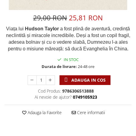
Discipline spirituale
Pix plastic
Tablouri
Rugaciune
Jocuri
Sibiu
29,00 RON
25,81 RON
Eseuri
Jurnale
Alte suveniruri
Familie
Carti postale
Viața lui
Hudson Taylor
a fost plină de aventură, credință
Jurnal de Rugaciune
neclintită și miracole incredibile. Deși a fost un copil fragil,
Barbati
Jurnal
Limba Engleza
adesea bolnav și cu o vedere slabă, Dumnezeu l-a ales
Cresterea copiilor
Magneti
Limba Română
pentru o misiune măreață: să ducă Evanghelia în China.
Femei
Suport pahar
Magneti
IN STOC
Relatii
Tablouri
Foarte puternici
Durata de livrare:
24-48 ore
Sexualitate
Sinaia
Ornament
Tineri
Magneti
Pentru birou
ADAUGA IN COS
Viata de familie
Suport pahar
Pentru copii
Cod Produs:
9786306513888
Harfe / Partituri
Timisoara
Obiecte decorative
Ai nevoie de ajutor?
0749105923
Instrumente pastorale
Alte suveniruri
Oglinda
Consiliere
Carti postale
Adauga la Favorite
Cere informatii
Pix+Semn de carte
Despre biserica
Jurnale
Portofel
Predici/ Schite de predici
Magneti
Produse din lemn
Resurse studiu biblic
Suport pahar