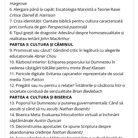
Hargrove
6. Alergare până la capăt: Escatologia Marxistă a Teoriei Rasei
Critice
Darrell B. Harrison
7. Criza identității: Claritate biblică pentru cultura caracterizată
prin confuzia de gen
Perspectivă pastorală
8. Tipul greșit de dragoste: Adevărul despre homosexualitate și
realitatea iertării
John MacArthur
PARTEA 3: CULTURA ȘI CĂMINUL
9. Promovat sau căzut? Gândind critic în legătură cu alegerile
educaționale
Abner Chou
10. Războiul interior: Echiparea poporului lui Dumnezeu în
vederea câștigării bătăliei pentru minte
Brad Klassen
11. Pericole digitale: Evitarea capcanelor reprezentate de social
media
Tom Patton
12. Pregătit sau nu pentru o relație? Întâlnirile și căsătoria într-o
societate condusă de senzualitate
Brian Biedebach
PARTEA 4: CULTURA ȘI BISERICA
13. Poporul lui Dumnezeu și puterea guvernamentală: Când să
asculți și când să nu asculți
Nathan Busenitz
14. Biserica Meta: Evaluarea înlocuitorilor virtuali ai închinării
săptămânale
Austin Duncan
15. Deconstruirea apostaziei: Ce spune Scriptura despre
abandonarea credinței
Nathan Busenitz