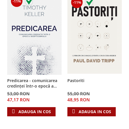
-11%
-11%
Predicarea - comunicarea
Pastoriti
credinţei într-o epocă a
scepticismului
53,00 RON
55,00 RON
47,17 RON
48,95 RON
ADAUGA IN COS
ADAUGA IN COS