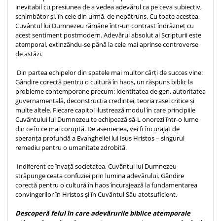
inevitabil cu presiunea de a vedea adevărul ca pe ceva subiectiv,
Teologie
schimbător și, în cele din urmă, de nepătruns. Cu toate acestea,
Cuvântul lui Dumnezeu rămâne într-un contrast îndrăzneț cu
A doua venire
acest sentiment postmodern. Adevărul absolut al Scripturii este
Apologetica
atemporal, extinzându-se până la cele mai aprinse controverse
Dogmatica
de astăzi.
Istoria Bisericii
Din partea echipelor din spatele mai multor cărți de succes vine:
Misiune
Gândire corectă pentru o cultură în haos, un răspuns biblic la
Viata crestina
probleme contemporane precum: identitatea de gen, autoritatea
guvernamentală, deconstrucția credinței, teoria rasei critice și
Contemporaneitate
multe altele. Fiecare capitol ilustrează modul în care principiile
Devotional
Cuvântului lui Dumnezeu te echipează să-L onorezi într-o lume
din ce în ce mai coruptă. De asemenea, vei fi încurajat de
Diverse
speranța profundă a Evangheliei lui Isus Hristos – singurul
Lupta Spirituala
remediu pentru o umanitate zdrobită.
Schimbarea caracterului
Indiferent ce învață societatea, Cuvântul lui Dumnezeu
Slujire
străpunge ceața confuziei prin lumina adevărului. Gândire
Suferinta
corectă pentru o cultură în haos încurajează la fundamentarea
convingerilor în Hristos și în Cuvântul Său atotsuficient.
Viata din belsug
Viata de zi cu zi
Descoperă felul în care adevărurile biblice atemporale