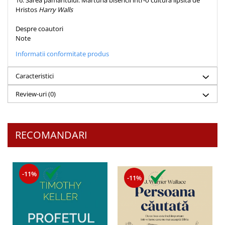
16. Sarea pământului: Mărturia bisericii într-o cultură lipsită de
Hristos
Harry Walls
Despre coautori
Note
Informatii conformitate produs
Caracteristici
Review-uri
(0)
RECOMANDARI
-11%
-11%