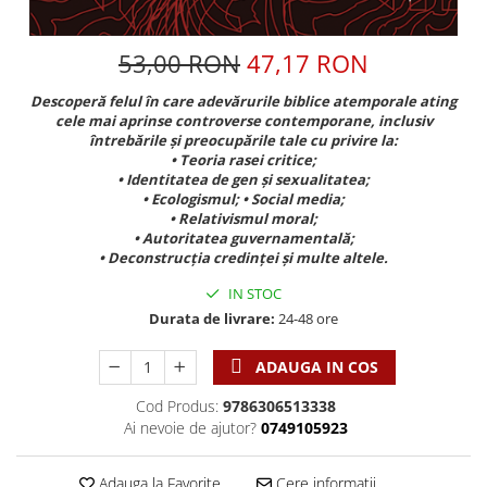
Discipline spirituale
Pix plastic
Tablouri
Viata crestina
Rugaciune
Jocuri
Sibiu
53,00 RON
47,17 RON
Eseuri
Jurnale
Alte suveniruri
Familie
Descoperă felul în care adevărurile biblice atemporale ating
Carti postale
Jurnal de Rugaciune
cele mai aprinse controverse contemporane, inclusiv
Barbati
Jurnal
Limba Engleza
întrebările și preocupările tale cu privire la:
Cresterea copiilor
Magneti
• Teoria rasei critice;
Limba Română
• Identitatea de gen și sexualitatea;
Femei
Suport pahar
Magneti
• Ecologismul; • Social media;
Relatii
Tablouri
• Relativismul moral;
Foarte puternici
• Autoritatea guvernamentală;
Sexualitate
Sinaia
Ornament
• Deconstrucția credinței și multe altele.
Tineri
Magneti
Pentru birou
IN STOC
Viata de familie
Suport pahar
Pentru copii
Durata de livrare:
24-48 ore
Harfe / Partituri
Timisoara
Obiecte decorative
Instrumente pastorale
ADAUGA IN COS
Alte suveniruri
Oglinda
Consiliere
Carti postale
Pix+Semn de carte
Cod Produs:
9786306513338
Despre biserica
Jurnale
Ai nevoie de ajutor?
0749105923
Portofel
Predici/ Schite de predici
Magneti
Produse din lemn
Resurse studiu biblic
Suport pahar
Adauga la Favorite
Cere informatii