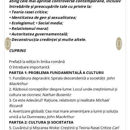
ating cele mai aprinse controverse contemporane, inclusiv
Despre afaceri
întrebările și preocupările tale cu privire la:
Dezvoltare personala
• Teoria rasei critice;
Leadership
• Identitatea de gen și sexualitatea;
• Ecologismul; • Social media;
Mediu
• Relativismul moral;
Sanatate / nutritie
• Autoritatea guvernamentală;
• Deconstrucția credinței și multe altele.
CUPRINS
Prefață la ediția în limba română
O întrebare importantă
PARTEA 1: PROBLEMA FUNDAMENTALĂ A CULTURII
1. Fundătura depravării: Spirala descendentă a societății
John
MacArthur
2. Războiul concepțiilor despre lume: Locul unde creștinismul și
cultura se ciocnesc
Nathan Busenitz
3. Ce este Adevărul? Rațiune, relativism și realitate
Michael
Riccardi
4. Avertizare globală: Cea mai mare amenințare a lumii și soluția
unică a lui Dumnezeu
John MacArthur
PARTEA 2: CULTURA ȘI SOCIETATEA
5. Cuvântul și Mișcarea Woke: Creștinii și Teoria Rasei Critice
Carl