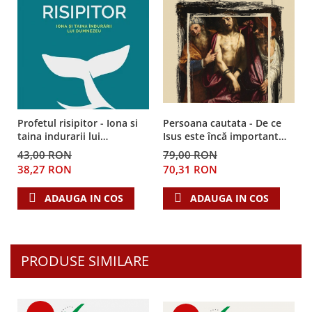
Profetul risipitor - Iona si
Persoana cautata - De ce
taina indurarii lui
Isus este încă important
Dumnezeu
într-o lume care nu mai
43,00 RON
79,00 RON
acceptă Biblia
38,27 RON
70,31 RON
ADAUGA IN COS
ADAUGA IN COS
PRODUSE SIMILARE