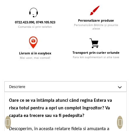
Accesorii birou
Instrumente teologice
Tablouri
Rame foto
Transilvania
Alte studii
Tablouri din lemn
Personalizare produse
Atlase
Carti postale
0722.423.090, 0749.105.923
Personalizăm Bibliile și pixurile
Comanda si prin telefon
Pungi cadou cu versete
alese
Comentarii
Magneti
Puzzle
Dictionare
Enciclopedii
Sacoșă
Transport prin curier oriunde
Literatura
Livram si in easybox
Semne de carte
Fara km suplimentari si alte taxe
Mai usor, mai comod!
Biografii
Set cadou
Eseuri
Statuete
Marturii
Sticle apa
Romane
Descriere
Suport pentru pahar
Meditatii
Tablouri
Oare ce se va întâmpla atunci când regina Estera va
Pedagogie
risca totul pentru a opri un complot îngrozitor? Va
Tablouri canvas
Poezii
capata ea trecere sau va fi pedepsita?
Termos
Reviste
Sanatate
Descoperim, în aceasta relatare fidela si amuzanta a