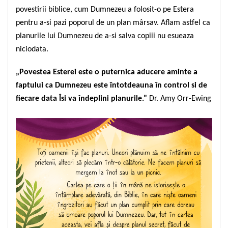
povestirii biblice, cum Dumnezeu a folosit-o pe Estera
Teologie
pentru a-si pazi poporul de un plan mârsav. Aflam astfel ca
A doua venire
planurile lui Dumnezeu de a-si salva copiii nu esueaza
Apologetica
niciodata.
Dogmatica
Istoria Bisericii
„Povestea Esterei este o puternica aducere aminte a
Misiune
faptului ca Dumnezeu este întotdeauna în control si de
Viata crestina
fiecare data Îsi va îndeplini planurile.”
Dr. Amy Orr-Ewing
Contemporaneitate
Devotional
Diverse
Lupta Spirituala
Schimbarea caracterului
Slujire
Suferinta
Viata din belsug
Viata de zi cu zi