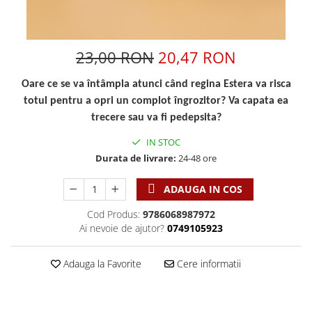
Discipline spirituale
Pix plastic
Tablouri
Rugaciune
Jocuri
Sibiu
Eseuri
Jurnale
Alte suveniruri
23,00 RON
20,47 RON
Familie
Carti postale
Jurnal de Rugaciune
Barbati
Jurnal
Oare ce se va întâmpla atunci când regina Estera va risca
Limba Engleza
Cresterea copiilor
Magneti
totul pentru a opri un complot îngrozitor? Va capata ea
Limba Română
trecere sau va fi pedepsita?
Femei
Suport pahar
Magneti
Relatii
Tablouri
IN STOC
Foarte puternici
Sexualitate
Sinaia
Durata de livrare:
24-48 ore
Ornament
Tineri
Magneti
Pentru birou
ADAUGA IN COS
Viata de familie
Suport pahar
Pentru copii
Harfe / Partituri
Timisoara
Cod Produs:
9786068987972
Obiecte decorative
Ai nevoie de ajutor?
0749105923
Instrumente pastorale
Alte suveniruri
Oglinda
Consiliere
Carti postale
Pix+Semn de carte
Adauga la Favorite
Cere informatii
Despre biserica
Jurnale
Portofel
Predici/ Schite de predici
Magneti
Produse din lemn
Resurse studiu biblic
Suport pahar