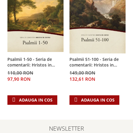
Psalmii 1-50 - Seria de
Psalmii 51-100 - Seria de
comentarii: Hristos in
comentarii: Hristos in
centru
centru
110,00 RON
149,00 RON
97,90 RON
132,61 RON
ADAUGA IN COS
ADAUGA IN COS
NEWSLETTER