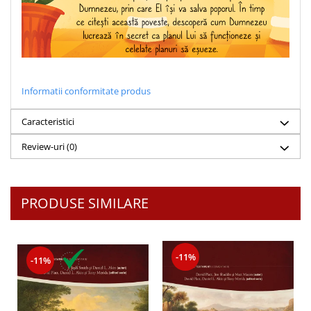
Despre afaceri
Dezvoltare personala
Leadership
Mediu
Sanatate / nutritie
Informatii conformitate produs
Caracteristici
Review-uri
(0)
PRODUSE SIMILARE
-11%
-11%