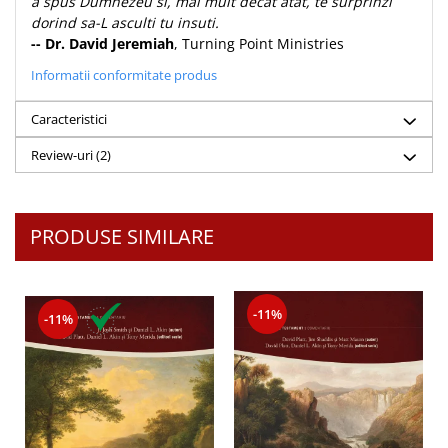
a spus Dumnezeu si, mai mult decat atat, te surprinzi
dorind sa-L asculti tu insuti.
-- Dr. David Jeremiah
, Turning Point Ministries
Informatii conformitate produs
Caracteristici
Review-uri
(2)
PRODUSE SIMILARE
-11%
-11%