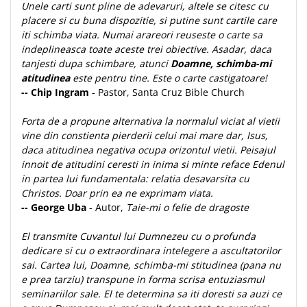
Despre afaceri
Unele carti sunt pline de adevaruri, altele se citesc cu
placere si cu buna dispozitie, si putine sunt cartile care
Dezvoltare personala
iti schimba viata. Numai arareori reuseste o carte sa
Leadership
indeplineasca toate aceste trei obiective. Asadar, daca
Mediu
tanjesti dupa schimbare, atunci
Doamne, schimba-mi
Sanatate / nutritie
atitudinea
este pentru tine. Este o carte castigatoare!
-- Chip Ingram
- Pastor, Santa Cruz Bible Church
Forta de a propune alternativa la normalul viciat al vietii
vine din constienta pierderii celui mai mare dar, Isus,
daca atitudinea negativa ocupa orizontul vietii. Peisajul
innoit de atitudini ceresti in inima si minte reface Edenul
in partea lui fundamentala: relatia desavarsita cu
Christos. Doar prin ea ne exprimam viata.
-- George Uba
- Autor,
Taie-mi o felie de dragoste
El transmite Cuvantul lui Dumnezeu cu o profunda
dedicare si cu o extraordinara intelegere a ascultatorilor
sai. Cartea lui, Doamne, schimba-mi stitudinea (pana nu
e prea tarziu) transpune in forma scrisa entuziasmul
seminariilor sale. El te determina sa iti doresti sa auzi ce