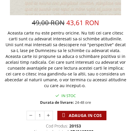
Discipline spirituale
Pix plastic
Tablouri
Rugaciune
Jocuri
Sibiu
Eseuri
Jurnale
Alte suveniruri
49,00 RON
43,61 RON
Familie
Carti postale
Jurnal de Rugaciune
Aceasta carte nu este pentru oricine. Nu toti cei care citesc
Barbati
Jurnal
Limba Engleza
carti sunt cu adevarat interesati sa-si schimbe atitudinile.
Cresterea copiilor
Magneti
Limba Română
Unii sunt mai interesati sa descopere noi "perspective" decat
Femei
Suport pahar
sa-L lase pe Dumnezeu sa le schimbe cu adevarat viata.
Magneti
Aceasta carte isi propune sa aduca o schimbare pozitiva si in
Relatii
Tablouri
Foarte puternici
acelasi timp radicala. Cei care sunt interesati cu adevarat vor
Sexualitate
Sinaia
Ornament
cunoaste avantajele pe care lectura acestei carti le implica;
Tineri
cei care o citesc insa gandindu-se la altii, sau o considera un
Magneti
Pentru birou
abecedar al naturii umane, o vor termina cu aceeasi atitudine
Viata de familie
Suport pahar
Pentru copii
cu care au inceput-o.
Harfe / Partituri
Timisoara
Obiecte decorative
IN STOC
Instrumente pastorale
Alte suveniruri
Oglinda
Durata de livrare:
24-48 ore
Consiliere
Carti postale
Pix+Semn de carte
Despre biserica
Jurnale
ADAUGA IN COS
Portofel
Predici/ Schite de predici
Magneti
Cod Produs:
20153
Produse din lemn
Resurse studiu biblic
Suport pahar