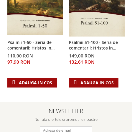
Psalmii 1-50 - Seria de
Psalmii 51-100 - Seria de
comentarii: Hristos in
comentarii: Hristos in
centru
centru
110,00 RON
149,00 RON
97,90 RON
132,61 RON
ADAUGA IN COS
ADAUGA IN COS
NEWSLETTER
Nu rata ofertele si promotiile noastre