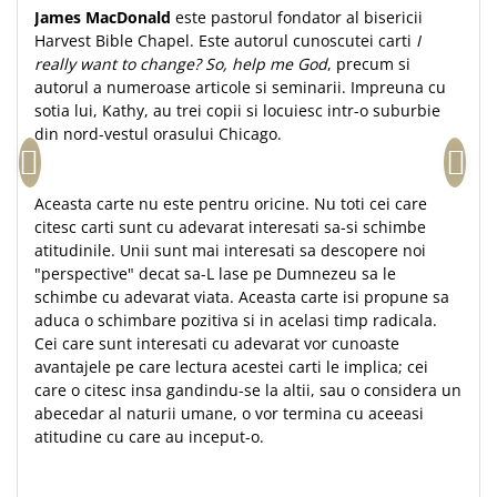
James MacDonald
este pastorul fondator al bisericii
Teologie
Harvest Bible Chapel. Este autorul cunoscutei carti
I
A doua venire
really want to change? So, help me God
, precum si
autorul a numeroase articole si seminarii. Impreuna cu
Apologetica
sotia lui, Kathy, au trei copii si locuiesc intr-o suburbie
Dogmatica
din nord-vestul orasului Chicago.
Istoria Bisericii
Misiune
Aceasta carte nu este pentru oricine. Nu toti cei care
Viata crestina
citesc carti sunt cu adevarat interesati sa-si schimbe
Contemporaneitate
atitudinile. Unii sunt mai interesati sa descopere noi
Devotional
"perspective" decat sa-L lase pe Dumnezeu sa le
Diverse
schimbe cu adevarat viata. Aceasta carte isi propune sa
aduca o schimbare pozitiva si in acelasi timp radicala.
Lupta Spirituala
Cei care sunt interesati cu adevarat vor cunoaste
Schimbarea caracterului
avantajele pe care lectura acestei carti le implica; cei
Slujire
care o citesc insa gandindu-se la altii, sau o considera un
Suferinta
abecedar al naturii umane, o vor termina cu aceeasi
atitudine cu care au inceput-o.
Viata din belsug
Viata de zi cu zi