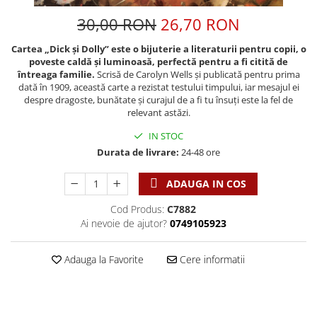
Discipline spirituale
Pix plastic
Tablouri
Viata crestina
30,00 RON
26,70 RON
Rugaciune
Jocuri
Sibiu
Eseuri
Jurnale
Alte suveniruri
Cartea „Dick și Dolly” este o bijuterie a literaturii pentru copii, o
poveste caldă și luminoasă, perfectă pentru a fi citită de
Familie
Carti postale
Jurnal de Rugaciune
întreaga familie.
Scrisă de Carolyn Wells și publicată pentru prima
Barbati
Jurnal
Limba Engleza
dată în 1909, această carte a rezistat testului timpului, iar mesajul ei
despre dragoste, bunătate și curajul de a fi tu însuți este la fel de
Cresterea copiilor
Magneti
Limba Română
relevant astăzi.
Femei
Suport pahar
Magneti
IN STOC
Relatii
Tablouri
Foarte puternici
Durata de livrare:
24-48 ore
Sexualitate
Sinaia
Ornament
Tineri
Magneti
Pentru birou
ADAUGA IN COS
Viata de familie
Suport pahar
Pentru copii
Cod Produs:
C7882
Harfe / Partituri
Timisoara
Obiecte decorative
Ai nevoie de ajutor?
0749105923
Instrumente pastorale
Alte suveniruri
Oglinda
Consiliere
Carti postale
Adauga la Favorite
Cere informatii
Pix+Semn de carte
Despre biserica
Jurnale
Portofel
Predici/ Schite de predici
Magneti
Produse din lemn
Resurse studiu biblic
Suport pahar