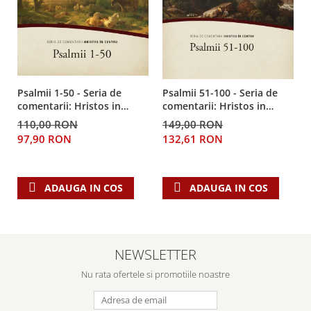
Psalmii 1-50 - Seria de
Psalmii 51-100 - Seria de
comentarii: Hristos in
comentarii: Hristos in
centru
centru
110,00 RON
149,00 RON
97,90 RON
132,61 RON
ADAUGA IN COS
ADAUGA IN COS
NEWSLETTER
Nu rata ofertele si promotiile noastre