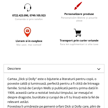
Accesorii birou
Instrumente teologice
Tablouri
Rame foto
Transilvania
Alte studii
Personalizare produse
0722.423.090, 0749.105.923
Tablouri din lemn
Personalizăm Bibliile și pixurile
Atlase
Carti postale
Comanda si prin telefon
alese
Pungi cadou cu versete
Comentarii
Magneti
Puzzle
Dictionare
Enciclopedii
Sacoșă
Transport prin curier oriunde
Livram si in easybox
Literatura
Fara km suplimentari si alte taxe
Mai usor, mai comod!
Semne de carte
Biografii
Set cadou
Eseuri
Statuete
Marturii
Sticle apa
Descriere
Romane
Suport pentru pahar
Meditatii
Cartea „Dick și Dolly” este o bijuterie a literaturii pentru copii, o
Tablouri
poveste caldă și luminoasă, perfectă pentru a fi citită de întreaga
Pedagogie
familie. Scrisă de Carolyn Wells și publicată pentru prima dată în
Tablouri canvas
Poezii
1909, această carte a rezistat testului timpului, iar mesajul ei
despre dragoste, bunătate și curajul de a fi tu însuți este la fel de
Termos
Reviste
relevant astăzi.
Sanatate
Povestea îi urmărește pe gemenii orfani Dick și Dolly care, plini de