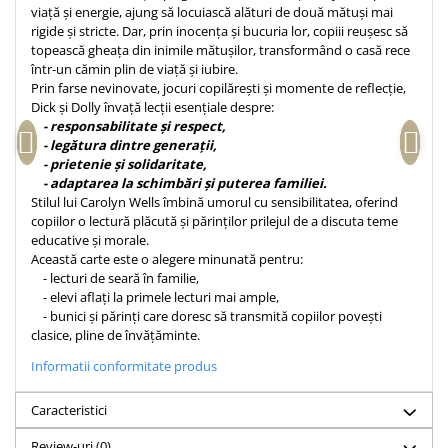
viață și energie, ajung să locuiască alături de două mătuși mai
Teologie
rigide și stricte. Dar, prin inocența și bucuria lor, copiii reușesc să
topească gheața din inimile mătușilor, transformând o casă rece
A doua venire
într-un cămin plin de viață și iubire.
Apologetica
Prin farse nevinovate, jocuri copilărești și momente de reflecție,
Dogmatica
Dick și Dolly învață lecții esențiale despre:
- responsabilitate și respect,
Istoria Bisericii
- legătura dintre generații,
Misiune
- prietenie și solidaritate,
- adaptarea la schimbări și puterea familiei.
Viata crestina
Stilul lui Carolyn Wells îmbină umorul cu sensibilitatea, oferind
Contemporaneitate
copiilor o lectură plăcută și părinților prilejul de a discuta teme
educative și morale.
Devotional
Această carte este o alegere minunată pentru:
Diverse
- lecturi de seară în familie,
Lupta Spirituala
- elevi aflați la primele lecturi mai ample,
- bunici și părinți care doresc să transmită copiilor povești
Schimbarea caracterului
clasice, pline de învățăminte.
Slujire
Informatii conformitate produs
Suferinta
Viata din belsug
Caracteristici
Viata de zi cu zi
Review-uri
(0)