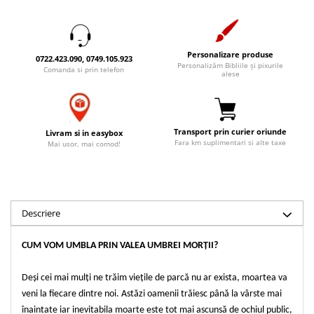
Accesorii birou
Instrumente teologice
Tablouri
Rame foto
Transilvania
Alte studii
Tablouri din lemn
Atlase
Carti postale
Personalizare produse
0722.423.090, 0749.105.923
Pungi cadou cu versete
Personalizăm Bibliile și pixurile
Comanda si prin telefon
Comentarii
Magneti
alese
Puzzle
Dictionare
Enciclopedii
Sacoșă
Literatura
Semne de carte
Transport prin curier oriunde
Livram si in easybox
Fara km suplimentari si alte taxe
Mai usor, mai comod!
Biografii
Set cadou
Eseuri
Statuete
Marturii
Sticle apa
Romane
Descriere
Suport pentru pahar
Meditatii
Tablouri
Pedagogie
CUM VOM UMBLA PRIN VALEA UMBREI MORȚII?
Tablouri canvas
Poezii
Deși cei mai mulți ne trăim viețile de parcă nu ar exista, moartea va
Termos
Reviste
veni la fiecare dintre noi. Astăzi oamenii trăiesc până la vârste mai
Sanatate
înaintate iar inevitabila moarte este tot mai ascunsă de ochiul public,