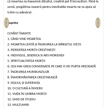
Despre afaceri
că moartea nu înseamnă sfârșitul, creștinii pot fi încrezători. Până la
urmă, pregătirea noastră pentru inevitabila moarte ne va ajuta să
Dezvoltare personala
trăim cu adevărat.
Leadership
Mediu
Cuprins
Sanatate / nutritie
CUVÂNT ÎNAINTE
1. CÂND VINE MOARTEA
2. MOARTEA LENTĂ ȘI ÎNGRIJIREA LA SFÂRȘITUL VIEȚII
3. PIERDEREA MORȚII CREȘTINEȘTI
4. INDIVIDUL, BISERICA SI ARS MORIENDI
5. SPIRITUALITATEA MORȚII
6. CEA MAI GREA CONVERSAȚIE PE CARE O VEI PURTA VREODATĂ
7. ÎNGRIJIREA MURIBUNZILOR
8. ÎNMORMÂNTAREA CREȘTINEASCĂ
9. DOLIUL ȘI SUFERINȚA
10. O CULTURĂ A ÎNVIERII
11. VIAȚA ÎN UMBRA MORȚII
12. GHID DE STUDIU
13. MULȚUMIRI