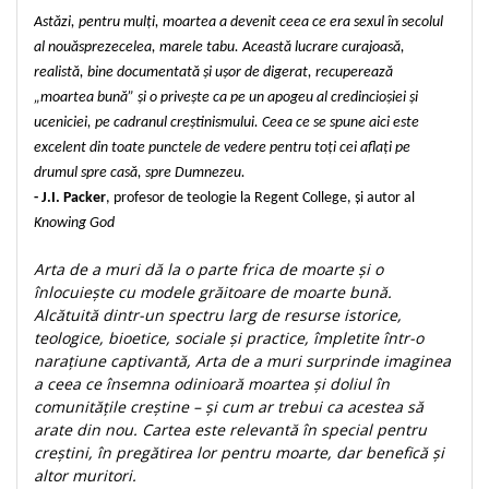
Astăzi, pentru mulți, moartea a devenit ceea ce era sexul în secolul
al nouăsprezecelea, marele tabu. Această lucrare curajoasă,
realistă, bine documentată și ușor de digerat, recuperează
„moartea bună” și o privește ca pe un apogeu al credincioșiei și
uceniciei, pe cadranul creștinismului. Ceea ce se spune aici este
excelent din toate punctele de vedere pentru toți cei aflați pe
drumul spre casă, spre Dumnezeu.
- J.I. Packer
, profesor de teologie la Regent College, și autor al
Knowing God
Arta de a muri dă la o parte frica de moarte și o
înlocuiește cu modele grăitoare de moarte bună.
Alcătuită dintr-un spectru larg de resurse istorice,
teologice, bioetice, sociale și practice, împletite într-o
narațiune captivantă, Arta de a muri surprinde imaginea
a ceea ce însemna odinioară moartea și doliul în
comunitățile creștine – și cum ar trebui ca acestea să
arate din nou. Cartea este relevantă în special pentru
creștini, în pregătirea lor pentru moarte, dar benefică și
altor muritori.