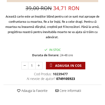
Discipline spirituale
Pix plastic
Tablouri
Viata crestina
39,00 RON
34,71 RON
Rugaciune
Jocuri
Sibiu
Eseuri
Jurnale
Alte suveniruri
Această carte este un însoțitor blând pentru cei ce sunt mai aproape de
Familie
Carti postale
confruntarea cu moartea, fie a lor înșiși, fie a celor dragi. Pentru că
Jurnal de Rugaciune
moartea nu înseamnă sfârșitul, creștinii pot fi încrezători. Până la urmă,
Barbati
Jurnal
Limba Engleza
pregătirea noastră pentru inevitabila moarte ne va ajuta să trăim cu
Cresterea copiilor
Magneti
Limba Română
adevărat.
Femei
Suport pahar
Magneti
Relatii
Tablouri
Foarte puternici
IN STOC
Sexualitate
Sinaia
Ornament
Durata de livrare:
24-48 ore
Tineri
Magneti
Pentru birou
Viata de familie
ADAUGA IN COS
Suport pahar
Pentru copii
Harfe / Partituri
Timisoara
Obiecte decorative
Cod Produs:
10239477
Instrumente pastorale
Ai nevoie de ajutor?
0749105923
Alte suveniruri
Oglinda
Consiliere
Carti postale
Pix+Semn de carte
Adauga la Favorite
Cere informatii
Despre biserica
Jurnale
Portofel
Predici/ Schite de predici
Magneti
Produse din lemn
Resurse studiu biblic
Suport pahar