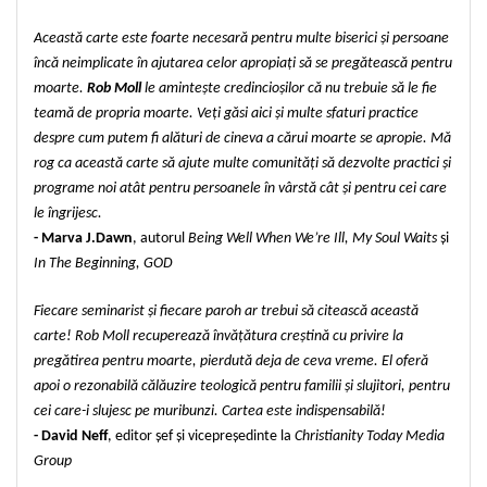
Această carte este foarte necesară pentru multe biserici și persoane
încă neimplicate în ajutarea celor apropiați să se pregătească pentru
moarte.
Rob Moll
le amintește credincioșilor că nu trebuie să le fie
teamă de propria moarte. Veți găsi aici și multe sfaturi practice
despre cum putem fi alături de cineva a cărui moarte se apropie. Mă
rog ca această carte să ajute multe comunități să dezvolte practici și
programe noi atât pentru persoanele în vârstă cât și pentru cei care
le îngrijesc.
- Marva J.Dawn
, autorul
Being Well When We’re Ill, My Soul Waits
și
In The Beginning, GOD
Fiecare seminarist și fiecare paroh ar trebui să citească această
carte! Rob Moll recuperează învățătura creștină cu privire la
pregătirea pentru moarte, pierdută deja de ceva vreme. El oferă
apoi o rezonabilă călăuzire teologică pentru familii și slujitori, pentru
cei care-i slujesc pe muribunzi. Cartea este indispensabilă!
- David Neff
, editor șef și vicepreședinte la
Christianity Today Media
Group