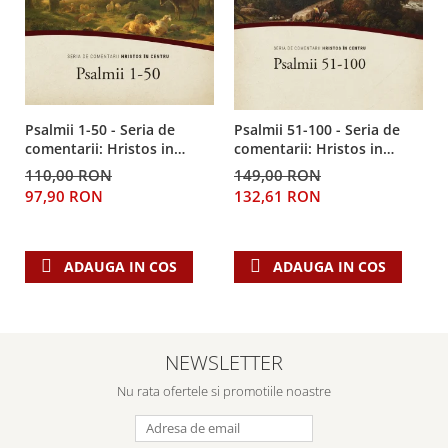
Psalmii 1-50 - Seria de
Psalmii 51-100 - Seria de
comentarii: Hristos in
comentarii: Hristos in
centru
centru
110,00 RON
149,00 RON
97,90 RON
132,61 RON
ADAUGA IN COS
ADAUGA IN COS
NEWSLETTER
Nu rata ofertele si promotiile noastre