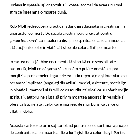
undeva în spatele ușilor spitalului. Poate, tocmai de aceea nu mai
Teologie
știm ce înseamnă o moarte bună.
A doua venire
Apologetica
Rob Moll
redescoperă practica, adânc înrădăcinată în creștinism, a
Dogmatica
unei astfel de morți. De secole creștinii s-au pregătit pentru
Istoria Bisericii
„moartea bună”
cu ritualuri și discipline spirituale, care au modelat
atât acțiunile celor în viață cât și pe ale celor aflați pe moarte.
Misiune
Viata crestina
În cartea de față, bine documentată și scrisă cu o sensibilitate
Contemporaneitate
pastorală,
Moll
ne dă șansa să aruncăm o privire onestă asupra
Devotional
morții și a problemelor legate de ea. Prin reportajele și interviurile cu
Diverse
persoane implicate (angajați din aziluri, medici, asistente, specialiști
Lupta Spirituala
în bioetică, membrii ai familiilor cu muribunzi și cei ce au oferit sprijin
spiritual), autorul ne ajută să privim moartea ancorați în veșnicie și
Schimbarea caracterului
oferă călăuzire atât celor care îngrijesc de muribunzi cât și celor
Slujire
aflați în doliu.
Suferinta
Viata din belsug
Această carte este un însoțitor blând pentru cei ce sunt mai aproape
Viata de zi cu zi
de confruntarea cu moartea, fie a lor înșiși, fie a celor dragi. Pentru