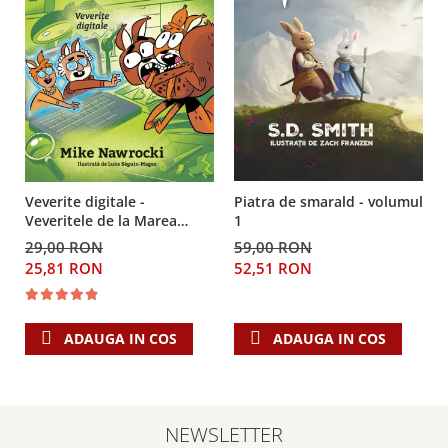
Piatra de smarald - volumul
Veverite digitale -
1
Veveritele de la Marea
Moarta, vol. 13
59,00 RON
29,00 RON
52,51 RON
25,81 RON
ADAUGA IN COS
ADAUGA IN COS
NEWSLETTER