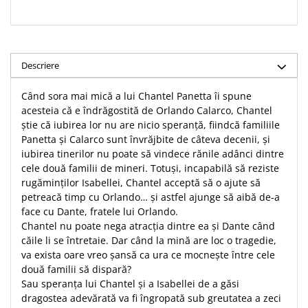
Despre afaceri
Dezvoltare personala
Leadership
Mediu
Descriere
Sanatate / nutritie
Când sora mai mică a lui Chantel Panetta îi spune
acesteia că e îndrăgostită de Orlando Calarco, Chantel
știe că iubirea lor nu are nicio speranță, fiindcă familiile
Panetta și Calarco sunt învrăjbite de câteva decenii, și
iubirea tinerilor nu poate să vindece rănile adânci dintre
cele două familii de mineri. Totuși, incapabilă să reziste
rugăminților Isabellei, Chantel acceptă să o ajute să
petreacă timp cu Orlando… și astfel ajunge să aibă de-a
face cu Dante, fratele lui Orlando.
Chantel nu poate nega atracția dintre ea și Dante când
căile li se întretaie. Dar când la mină are loc o tragedie,
va exista oare vreo șansă ca ura ce mocnește între cele
două familii să dispară?
Sau speranţa lui Chantel și a Isabellei de a găsi
dragostea adevărată va fi îngropată sub greutatea a zeci