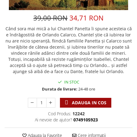
Discipline spirituale
Pix plastic
Tablouri
Viata crestina
Rugaciune
Jocuri
Sibiu
39,00 RON
34,71 RON
Eseuri
Jurnale
Alte suveniruri
Familie
Când sora mai mică a lui Chantel Panetta îi spune acesteia că
Carti postale
Jurnal de Rugaciune
e îndrăgostită de Orlando Calarco, Chantel știe că iubirea lor
Barbati
Jurnal
Limba Engleza
nu are nicio speranță, fiindcă familiile Panetta și Calarco sunt
Cresterea copiilor
Magneti
Limba Română
învrăjbite de câteva decenii, și iubirea tinerilor nu poate să
Femei
Suport pahar
vindece rănile adânci dintre cele două familii de mineri.
Magneti
Totuși, incapabilă să reziste rugăminților Isabellei, Chantel
Relatii
Tablouri
Foarte puternici
acceptă să o ajute să petreacă timp cu Orlando… și astfel
Sexualitate
Sinaia
Ornament
ajunge să aibă de-a face cu Dante, fratele lui Orlando.
Tineri
Magneti
Pentru birou
IN STOC
Viata de familie
Suport pahar
Pentru copii
Durata de livrare:
24-48 ore
Harfe / Partituri
Timisoara
Obiecte decorative
Instrumente pastorale
ADAUGA IN COS
Alte suveniruri
Oglinda
Consiliere
Carti postale
Cod Produs:
12242
Pix+Semn de carte
Despre biserica
Jurnale
Ai nevoie de ajutor?
0749105923
Portofel
Predici/ Schite de predici
Magneti
Produse din lemn
Resurse studiu biblic
Suport pahar
Adauga la Favorite
Cere informatii